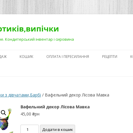
ортиків,випічки
Рівне. Кондитерський інвентар і сировина
ДАЖ
КОШИК
ОПЛАТА І ПЕРЕСИЛАННЯ
РЕЦЕПТИ
К
ЯК ЗРОБИТИ ГА
НА ДЕСЕРТАХ
СЕКРЕТИ ПРИГОТ
и з дівчатами,Барбі
/ Вафельний декор Лісова Мавка
АБО ЯК ПОЛЕГШ
ПРОЦЕС)
Вафельний декор Лісова Мавка
45,00
₴рн
ПЕРШІ КРОКИ В
КОНДИТЕРСЬКОМ
Вафельний
Додати в кошик
З ЧОГО ПОЧАТИ