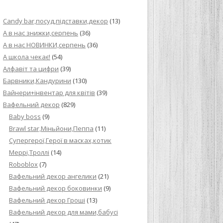
ИЙ КРЕМ ДЛЯ
Candy bar,посуд,підставки,декор
(13)
ПРИГОТУВАННЯ
А в нас знижки,серпень
(36)
А в нас НОВИНКИ,серпень
(36)
И ДЛЯ
А школа чекає!
(54)
В НА ОСНОВІ
Алфавіт та цифри
(39)
Барвники,Кандурини
(130)
ОГО ПИРОГА З
Вайнери+інвентар для квітів
(39)
Вафельний декор
(829)
Baby boss
(9)
ВА
Brawl star,Міньйони,Пеппа
(11)
Cупергерої,Герої в масках,котик
ЧИВКО
Меррі,Троллі
(14)
ЛОКА БАГАТО
Roboblox
(7)
УЛЮБЛЕНИЙ
Вафельний декор ангелики
(21)
НЦІВ”
Вафельний декор боковинки
(9)
Вафельний декор Гроші
(13)
КОЛАДНИХ
Вафельний декор для мами,бабусі