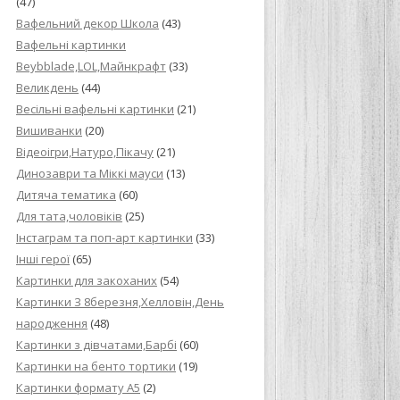
(47)
Вафельний декор Школа
(43)
Вафельні картинки
Beybblade,LOL,Майнкрафт
(33)
Великдень
(44)
Весільні вафельні картинки
(21)
Вишиванки
(20)
Відеоігри,Натуро,Пікачу
(21)
Динозаври та Міккі мауси
(13)
Дитяча тематика
(60)
Для тата,чоловіків
(25)
Інстаграм та поп-арт картинки
(33)
Інші герої
(65)
Картинки для закоханих
(54)
Картинки З 8березня,Хелловін,День
народження
(48)
Картинки з дівчатами,Барбі
(60)
Картинки на бенто тортики
(19)
Картинки формату А5
(2)