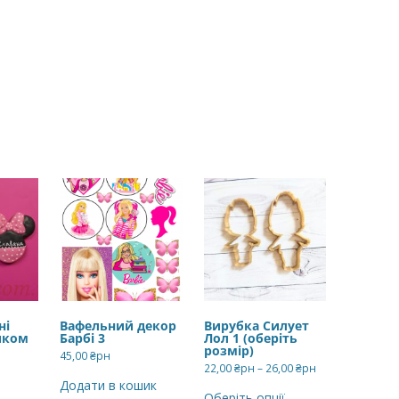
ні
Вафельний декор
Вирубка Силует
иком
Барбі 3
Лол 1 (оберіть
розмір)
45,00
₴рн
Діапазон
22,00
₴рн
–
26,00
₴рн
цін:
Цей
Додати в кошик
від
товар
Оберіть опції