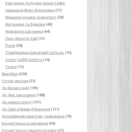
Картинки: Холодне серце,Софія,
принцеси,Вінкс,Білосніжка
(31)
Машини,козаки,транспорт
(28)
Метелики та бджілки
(40)
Новорічні картинки
(64)
Поні, Монстр Хай
(12)
Різне
(58)
Спайдермен,Щенячий патруль
(16)
Спорт,хоббі,робота
(14)
Тачки
(13)
Вирубки
(204)
Готові декори
(23)
До Великодня!
(195)
До Дня закоханих
(188)
До нового року!
(191)
До Свята Мами,8 березня
(121)
Допоміжний інвентар, помічники
(76)
Кондитерська сировина
(94)
Кондитерські мішки\насадки
(37)