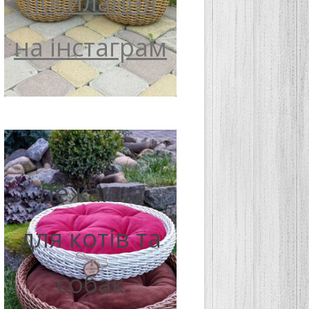
посилання
на інстаграм
Лежанка
для котів та
собак