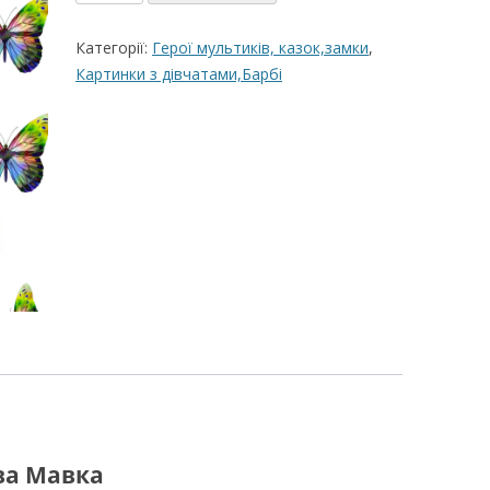
декор
ВЕРШКОВО-СИРН
Лісова
Категорії:
Герої мультиків, казок,замки
,
ТОРТУ,РЕЦЕПТ 
Мавка
Картинки з дівчатами,Барбі
кількість
РЕЦЕПТ МАСТИК
ПОКРИТТЯ ТОРТІ
ЖЕЛАТИНУ
РЕЦЕПТ ЛИМОНН
МАКОМ
МАСТИКА МЕДО
МИГДАЛЬНЕ ПЕ
“ЗГУЩЕНОГО МО
НЕ БУВАЄ АБО 
ДЕСЕРТ АРГЕНТИ
РЕЦЕПТ ДЛЯ ШО
ва Мавка
ПОТЬОКІВ