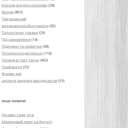
Корони,вседля королеви
(28)
Молди
(853)
Пакувальний
матеріал:коробки,пакети
(82)
Патріотичні товари
(29)
Під замовлення
(14)
Підложки та серветки
(68)
Посипки кондитерські
(116)
Топери в торт,кекси
(463)
Трафарети
(33)
Форми для
цукерок,випічки,євродесертів
(53)
НАШІ НОВИНИ
Печиво Смак літа
Малиновий пиріг на йогурті