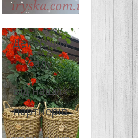
Декор для
саду
від наших
партнерів