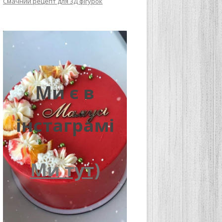
Смачний рецепт для 3Д фігурок
Ми є в
інстаграмі
Ми тут)