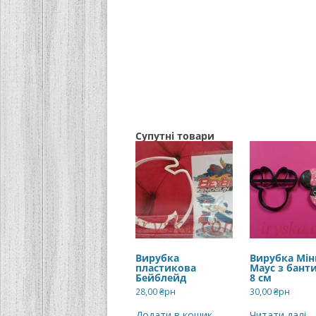
Супутні товари
Вирубка
Вирубка Мін
пластикова
Маус з бант
Бейблейд
8 см
28,00
₴рн
30,00
₴рн
Додати в кошик
Читати далі