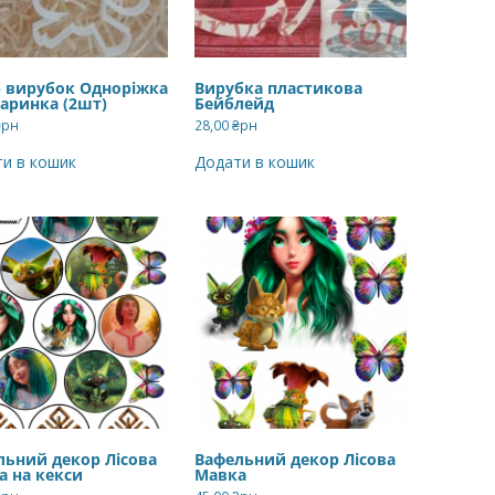
р вирубок Одноріжка
Вирубка пластикова
маринка (2шт)
Бейблейд
₴рн
28,00
₴рн
и в кошик
Додати в кошик
льний декор Лісова
Вафельний декор Лісова
а на кекси
Мавка