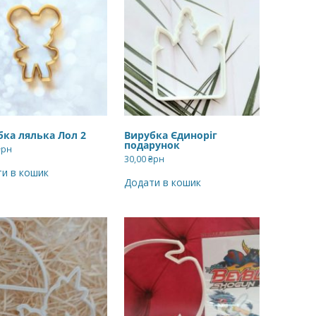
ВЕРШКОВО-СИРН
ТОРТУ,РЕЦЕПТ 
РЕЦЕПТ МАСТИК
ПОКРИТТЯ ТОРТІ
ЖЕЛАТИНУ
РЕЦЕПТ ЛИМОНН
бка лялька Лол 2
Вирубка Єдиноріг
подарунок
МАКОМ
₴рн
30,00
₴рн
и в кошик
МАСТИКА МЕДО
Додати в кошик
МИГДАЛЬНЕ ПЕ
“ЗГУЩЕНОГО МО
НЕ БУВАЄ АБО 
ДЕСЕРТ АРГЕНТИ
РЕЦЕПТ ДЛЯ ШО
ПОТЬОКІВ