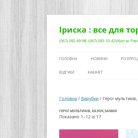
Перейти
до
вмісту
Іриска : все для т
(067) 382-49-98, (067) 383-10-42Viber м. 
ГОЛОВНА
НОВИНИ
РОЗПРО
ВІДГУКИ
КАБІНЕТ
Головна
/
Вирубки
/ Герої мультиків,
ГЕРОЇ МУЛЬТИКІВ, КАЗОК,ЗАМКИ
Сортовано
Показано 1–12 із 17
за
останнім