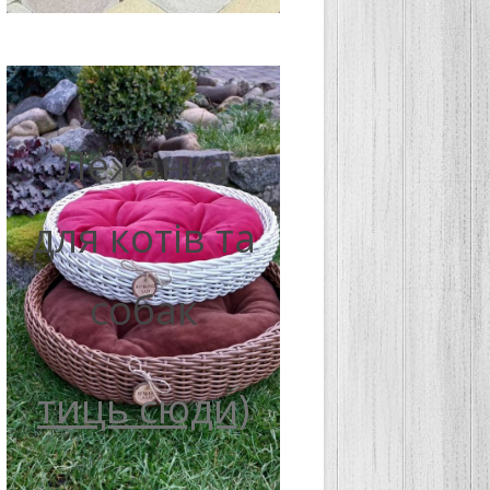
Лежанка
для котів та
собак
тиць сюди)