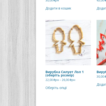
30,00
₴рн
45,00
Додати в кошик
Додат
Вирубка Силует Лол 1
Виру
(оберіть розмір)
30,00
Діапазон
22,00
₴рн
–
26,00
₴рн
цін:
Цей
Додат
від
товар
Оберіть опції
22,00 ₴рн
має
до
кілька
26,00 ₴рн
варіантів.
Параметри
можна