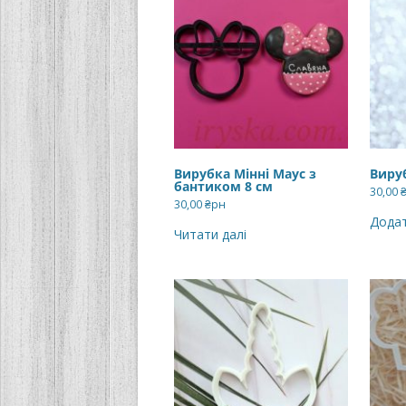
Вирубка Мінні Маус з
Виру
бантиком 8 см
30,00
30,00
₴рн
Додат
Читати далі