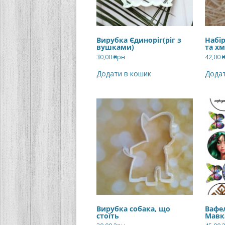
Вирубка Єдиноріг(ріг з
Набі
вушками)
та х
30,00
₴рн
42,00
Додати в кошик
Додат
Вирубка собака, що
Вафе
стоїть
Мавк