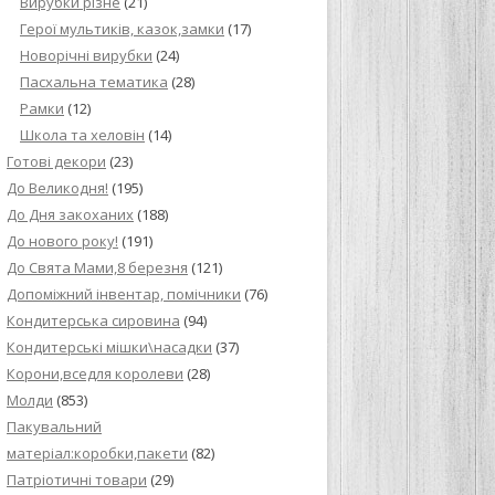
Вирубки різне
(21)
Герої мультиків, казок,замки
(17)
Новорічні вирубки
(24)
Пасхальна тематика
(28)
Рамки
(12)
Школа та хеловін
(14)
Готові декори
(23)
До Великодня!
(195)
До Дня закоханих
(188)
До нового року!
(191)
До Свята Мами,8 березня
(121)
Допоміжний інвентар, помічники
(76)
Кондитерська сировина
(94)
Кондитерські мішки\насадки
(37)
Корони,вседля королеви
(28)
Молди
(853)
Пакувальний
матеріал:коробки,пакети
(82)
Патріотичні товари
(29)