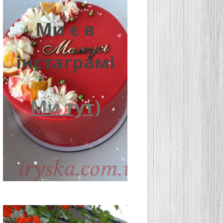
Ми є в
інстаграмі
Ми тут)