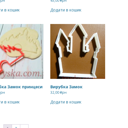
₴рн
45,00
₴рн
и в кошик
Додати в кошик
бка Замок принцеси
Вирубка Замок
₴рн
32,00
₴рн
и в кошик
Додати в кошик