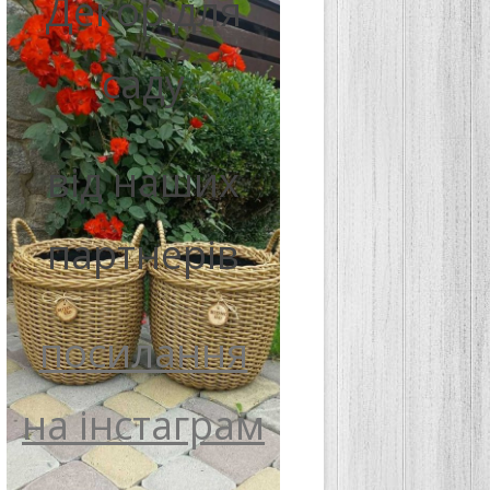
Декор для
саду
від наших
партнерів
посилання
на інстаграм