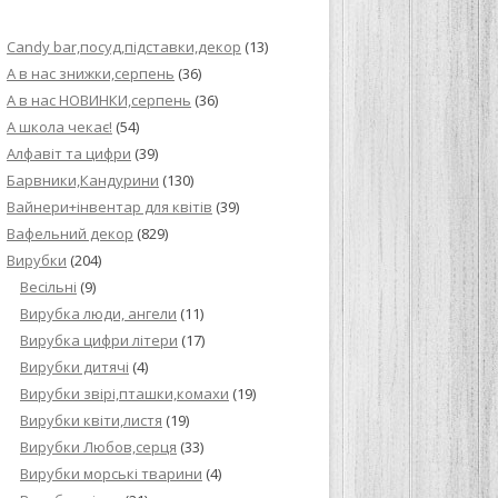
ИЙ КРЕМ ДЛЯ
Candy bar,посуд,підставки,декор
(13)
ПРИГОТУВАННЯ
А в нас знижки,серпень
(36)
А в нас НОВИНКИ,серпень
(36)
И ДЛЯ
А школа чекає!
(54)
В НА ОСНОВІ
Алфавіт та цифри
(39)
Барвники,Кандурини
(130)
ОГО ПИРОГА З
Вайнери+інвентар для квітів
(39)
Вафельний декор
(829)
Вирубки
(204)
ВА
Весільні
(9)
Вирубка люди, ангели
(11)
ЧИВКО
Вирубка цифри літери
(17)
ЛОКА БАГАТО
Вирубки дитячі
(4)
УЛЮБЛЕНИЙ
Вирубки звірі,пташки,комахи
(19)
НЦІВ”
Вирубки квіти,листя
(19)
Вирубки Любов,серця
(33)
КОЛАДНИХ
Вирубки морські тварини
(4)