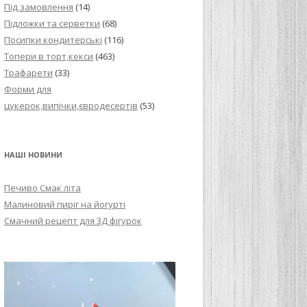
Під замовлення
(14)
Підложки та серветки
(68)
Посипки кондитерські
(116)
Топери в торт,кекси
(463)
Трафарети
(33)
Форми для
цукерок,випічки,євродесертів
(53)
НАШІ НОВИНИ
Печиво Смак літа
Малиновий пиріг на йогурті
Смачний рецепт для 3Д фігурок