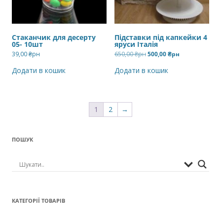
Стаканчик для десерту
Підставки під капкейки 4
05- 10шт
яруси Італія
Оригінальна
Поточна
39,00
₴рн
650,00
₴рн
500,00
₴рн
ціна:
ціна:
650,00 ₴рн.
500,00 ₴рн.
Додати в кошик
Додати в кошик
1
2
→
ПОШУК
КАТЕГОРІЇ ТОВАРІВ