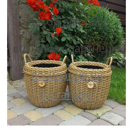
Декор для саду
від наших партнерів
посилання на
інстаграм