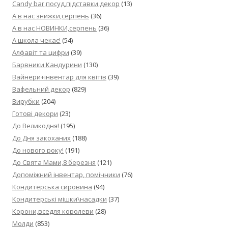
Candy bar,посуд,підставки,декор
(13)
А в нас знижки,серпень
(36)
А в нас НОВИНКИ,серпень
(36)
А школа чекає!
(54)
Алфавіт та цифри
(39)
Барвники,Кандурини
(130)
Вайнери+інвентар для квітів
(39)
Вафельний декор
(829)
Вирубки
(204)
Готові декори
(23)
До Великодня!
(195)
До Дня закоханих
(188)
До нового року!
(191)
До Свята Мами,8 березня
(121)
Допоміжний інвентар, помічники
(76)
Кондитерська сировина
(94)
Кондитерські мішки\насадки
(37)
Корони,вседля королеви
(28)
Молди
(853)