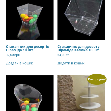
Стаканчик для десертів
Стаканчик для десерту
Піраміда 10 шт
Піраміда велика 10 шт
32,00
₴рн
54,00
₴рн
Додати в кошик
Додати в кошик
Розпродаж!