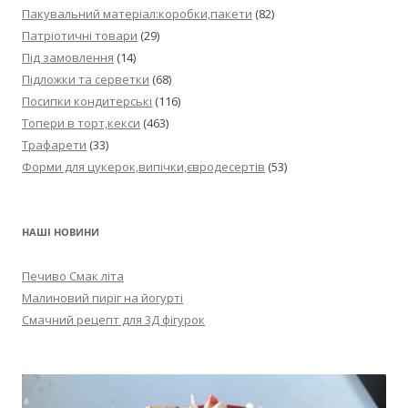
Пакувальний матеріал:коробки,пакети
(82)
Патріотичні товари
(29)
Під замовлення
(14)
Підложки та серветки
(68)
Посипки кондитерські
(116)
Топери в торт,кекси
(463)
Трафарети
(33)
Форми для цукерок,випічки,євродесертів
(53)
НАШІ НОВИНИ
Печиво Смак літа
Малиновий пиріг на йогурті
Смачний рецепт для 3Д фігурок