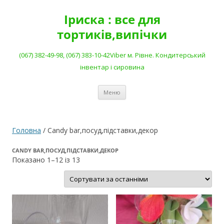
Перейти
до
Іриска : все для
вмісту
тортиків,випічки
(067) 382-49-98, (067) 383-10-42Viber м. Рівне. Кондитерський
інвентар і сировина
Меню
Головна
/ Candy bar,посуд,підставки,декор
CANDY BAR,ПОСУД,ПІДСТАВКИ,ДЕКОР
Сортовано
Показано 1–12 із 13
за
останнім