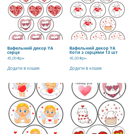
Вафельний декор YA
Вафельний декор YA
серце
Коти з серцями 13 шт
45,00
₴рн
45,00
₴рн
Додати в кошик
Додати в кошик