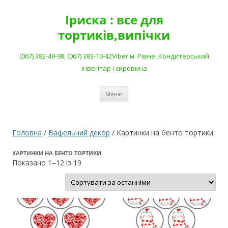
Перейти
до
Іриска : все для
вмісту
тортиків,випічки
(067) 382-49-98, (067) 383-10-42Viber м. Рівне. Кондитерський
інвентар і сировина
Меню
Головна
/
Вафельний декор
/ Картинки на бенто тортики
КАРТИНКИ НА БЕНТО ТОРТИКИ
Сортовано
Показано 1–12 із 19
за
останнім