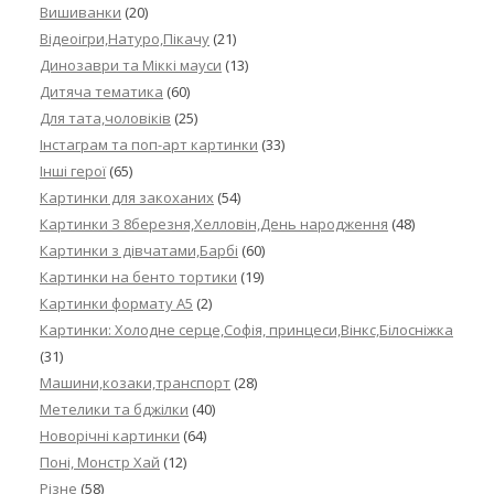
Вишиванки
(20)
Відеоігри,Натуро,Пікачу
(21)
Динозаври та Міккі мауси
(13)
Дитяча тематика
(60)
Для тата,чоловіків
(25)
Інстаграм та поп-арт картинки
(33)
Інші герої
(65)
Картинки для закоханих
(54)
Картинки З 8березня,Хелловін,День народження
(48)
Картинки з дівчатами,Барбі
(60)
Картинки на бенто тортики
(19)
Картинки формату А5
(2)
Картинки: Холодне серце,Софія, принцеси,Вінкс,Білосніжка
(31)
Машини,козаки,транспорт
(28)
Метелики та бджілки
(40)
Новорічні картинки
(64)
Поні, Монстр Хай
(12)
Різне
(58)