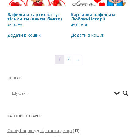
Вафельна картинка тут
Картинка вафельна
тільки ти (кекси+бенто)
Любовні історії
45,00
₴рн
45,00
₴рн
Додати в кошик
Додати в кошик
1
2
→
ПОШУК
КАТЕГОРІЇ ТОВАРІВ
Candy bar,посуд,підставки,декор
(13)