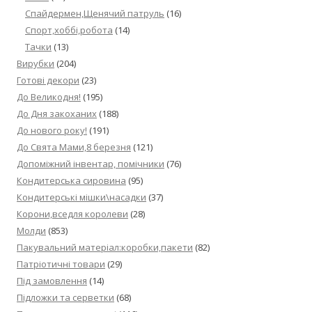
Спайдермен,Щенячий патруль
(16)
Спорт,хоббі,робота
(14)
Тачки
(13)
Вирубки
(204)
Готові декори
(23)
До Великодня!
(195)
До Дня закоханих
(188)
До нового року!
(191)
До Свята Мами,8 березня
(121)
Допоміжний інвентар, помічники
(76)
Кондитерська сировина
(95)
Кондитерські мішки\насадки
(37)
Корони,вседля королеви
(28)
Молди
(853)
Пакувальний матеріал:коробки,пакети
(82)
Патріотичні товари
(29)
Під замовлення
(14)
Підложки та серветки
(68)