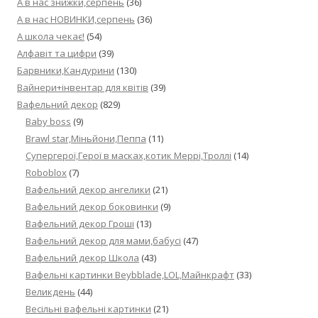
А в нас знижки,серпень
(36)
А в нас НОВИНКИ,серпень
(36)
А школа чекає!
(54)
Алфавіт та цифри
(39)
Барвники,Кандурини
(130)
Вайнери+інвентар для квітів
(39)
Вафельний декор
(829)
Baby boss
(9)
Brawl star,Міньйони,Пеппа
(11)
Cупергерої,Герої в масках,котик Меррі,Троллі
(14)
Roboblox
(7)
Вафельний декор ангелики
(21)
Вафельний декор боковинки
(9)
Вафельний декор Гроші
(13)
Вафельний декор для мами,бабусі
(47)
Вафельний декор Школа
(43)
Вафельні картинки Beybblade,LOL,Майнкрафт
(33)
Великдень
(44)
Весільні вафельні картинки
(21)