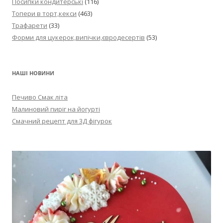
Посипки кондитерські
(116)
Топери в торт,кекси
(463)
Трафарети
(33)
Форми для цукерок,випічки,євродесертів
(53)
НАШІ НОВИНИ
Печиво Смак літа
Малиновий пиріг на йогурті
Смачний рецепт для 3Д фігурок