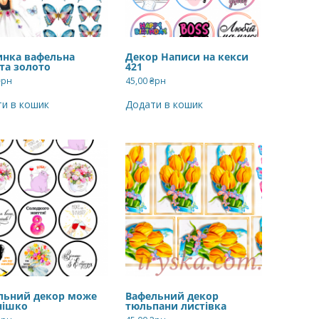
инка вафельна
Декор Написи на кекси
та золото
421
₴рн
45,00
₴рн
и в кошик
Додати в кошик
льний декор може
Вафельний декор
нішко
тюльпани листівка