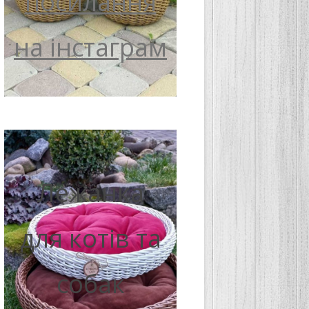
посилання
на інстаграм
Лежанка
для котів та
собак