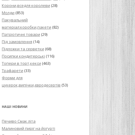
Корони,вседля королеви
(28)
Молди
(853)
Пакувальний
матеріал:коробки,пакети
(82)
Патріотичні товари
(29)
Під замовлення
(14)
Підложки та серветки
(68)
Посипки кондитерські
(116)
Топери в торт,кекси
(463)
Трафарети
(33)
Форми для
цукерок,випічки,євродесертів
(53)
НАШІ НОВИНИ
Печиво Смак літа
Малиновий пиріг на йогурті