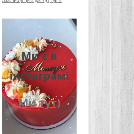
Смачний рецепт для 3Д фігурок
Ми є в
інстаграмі
Ми тут)