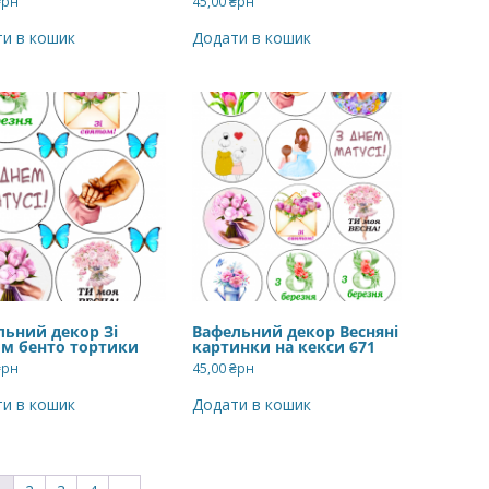
₴рн
45,00
₴рн
и в кошик
Додати в кошик
льний декор Зі
Вафельний декор Весняні
ом бенто тортики
картинки на кекси 671
₴рн
45,00
₴рн
и в кошик
Додати в кошик