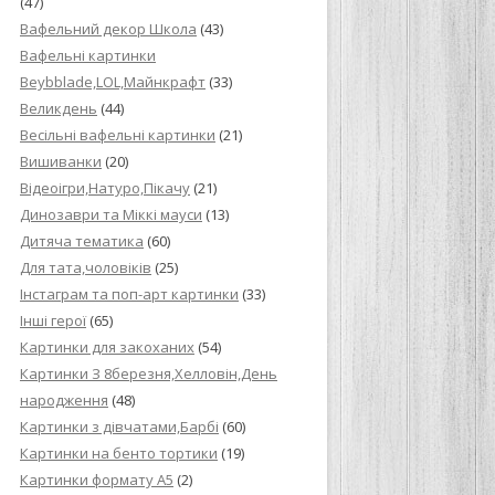
(47)
Вафельний декор Школа
(43)
Вафельні картинки
Beybblade,LOL,Майнкрафт
(33)
Великдень
(44)
Весільні вафельні картинки
(21)
Вишиванки
(20)
Відеоігри,Натуро,Пікачу
(21)
Динозаври та Міккі мауси
(13)
Дитяча тематика
(60)
Для тата,чоловіків
(25)
Інстаграм та поп-арт картинки
(33)
Інші герої
(65)
Картинки для закоханих
(54)
Картинки З 8березня,Хелловін,День
народження
(48)
Картинки з дівчатами,Барбі
(60)
Картинки на бенто тортики
(19)
Картинки формату А5
(2)