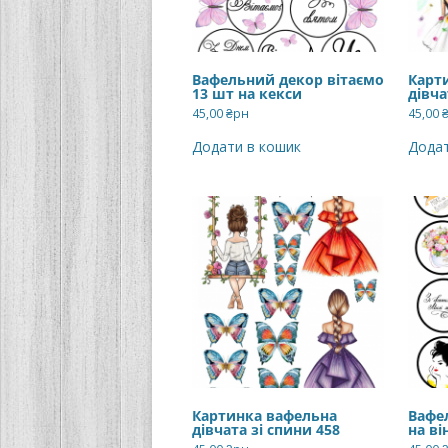
Вафельний декор вітаємо
Карт
13 шт на кекси
дівча
45,00
₴рн
45,00
Додати в кошик
Додат
Картинка вафельна
Вафе
дівчата зі спини 458
на ві