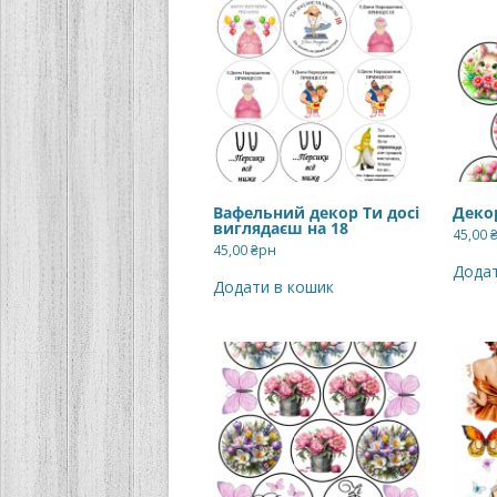
Вафельний декор Ти досі
Декор
виглядаєш на 18
45,00
45,00
₴рн
Додат
Додати в кошик