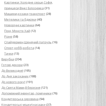
Картинки: Холодне серце,Софія,
принцеси,Вінкс,Білосніжка
(31)
Машини,козаки,транспорт
(28)
Метелики та бджілки
(40)
Новорічні картинки
(64)
Поні, Монстр Хай
(12)
Різне
(58)
Спайдермен,Щенячий патруль
(16)
Спорт,хоббі,робота
(14)
Тачки
(13)
Вирубки
(204)
Готові декори
(23)
До Великодня!
(195)
До Дня закоханих
(188)
До нового року!
(191)
До Свята Мами,8 березня
(121)
Допоміжний інвентар, помічники
(76)
Кондитерська сировина
(94)
Кондитерські мішки\насадки
(37)