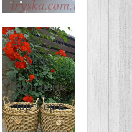
Декор для
саду
від наших
партнерів