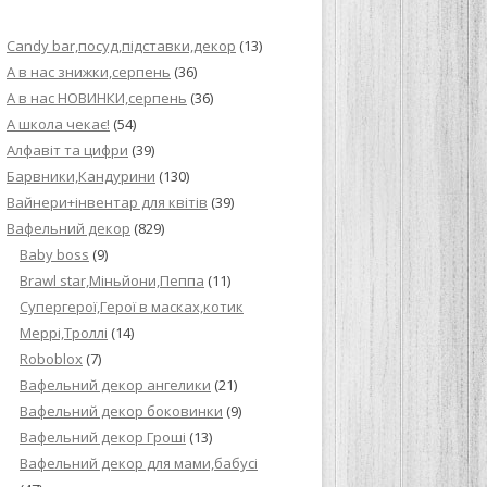
ИЙ КРЕМ ДЛЯ
Candy bar,посуд,підставки,декор
(13)
ПРИГОТУВАННЯ
А в нас знижки,серпень
(36)
А в нас НОВИНКИ,серпень
(36)
И ДЛЯ
А школа чекає!
(54)
В НА ОСНОВІ
Алфавіт та цифри
(39)
Барвники,Кандурини
(130)
ОГО ПИРОГА З
Вайнери+інвентар для квітів
(39)
Вафельний декор
(829)
Baby boss
(9)
ВА
Brawl star,Міньйони,Пеппа
(11)
Cупергерої,Герої в масках,котик
ЧИВКО
Меррі,Троллі
(14)
ЛОКА БАГАТО
Roboblox
(7)
УЛЮБЛЕНИЙ
Вафельний декор ангелики
(21)
НЦІВ”
Вафельний декор боковинки
(9)
Вафельний декор Гроші
(13)
КОЛАДНИХ
Вафельний декор для мами,бабусі