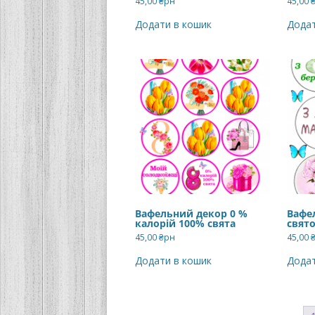
45,00
₴рн
45,00
Додати в кошик
Додат
Вафельний декор 0 %
Вафе
калорій 100% свята
свят
45,00
₴рн
45,00
Додати в кошик
Додат