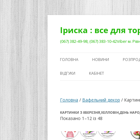
Перейти
до
вмісту
Іриска : все для т
(067) 382-49-98, (067) 383-10-42Viber м. 
ГОЛОВНА
НОВИНИ
РОЗПРО
ВІДГУКИ
КАБІНЕТ
Головна
/
Вафельний декор
/ Картин
КАРТИНКИ З 8БЕРЕЗНЯ,ХЕЛЛОВІН,ДЕНЬ НАР
Сортовано
Показано 1–12 із 48
за
останнім