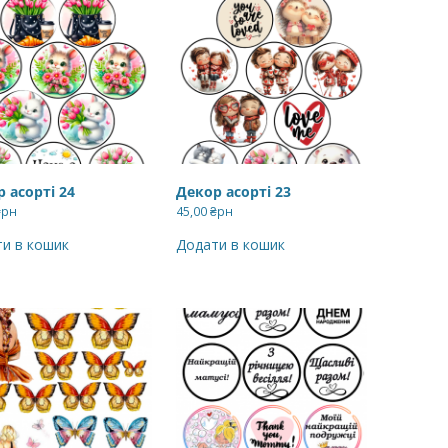
ВЕРШКОВО-СИРН
ТОРТУ,РЕЦЕПТ 
РЕЦЕПТ МАСТИК
ПОКРИТТЯ ТОРТІ
ЖЕЛАТИНУ
РЕЦЕПТ ЛИМОНН
 асорті 24
Декор асорті 23
МАКОМ
₴рн
45,00
₴рн
и в кошик
Додати в кошик
МАСТИКА МЕДО
МИГДАЛЬНЕ ПЕ
“ЗГУЩЕНОГО МО
НЕ БУВАЄ АБО 
ДЕСЕРТ АРГЕНТИ
РЕЦЕПТ ДЛЯ ШО
ПОТЬОКІВ