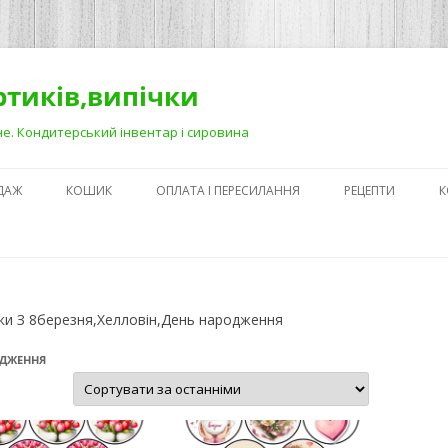
ортиків,випічки
Рівне. Кондитерський інвентар і сировина
ДАЖ
КОШИК
ОПЛАТА І ПЕРЕСИЛАННЯ
РЕЦЕПТИ
К
ЯК ЗРОБИТИ ГА
НА ДЕСЕРТАХ
СЕКРЕТИ ПРИГОТ
ки З 8березня,Хелловін,День народження
АБО ЯК ПОЛЕГШ
ПРОЦЕС)
ОДЖЕННЯ
ПЕРШІ КРОКИ В
КОНДИТЕРСЬКОМ
З ЧОГО ПОЧАТИ