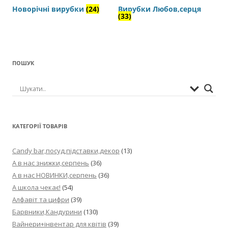
Новорічні вирубки
(24)
Вирубки Любов,серця
(33)
ПОШУК
КАТЕГОРІЇ ТОВАРІВ
Candy bar,посуд,підставки,декор
(13)
А в нас знижки,серпень
(36)
А в нас НОВИНКИ,серпень
(36)
А школа чекає!
(54)
Алфавіт та цифри
(39)
Барвники,Кандурини
(130)
Вайнери+інвентар для квітів
(39)