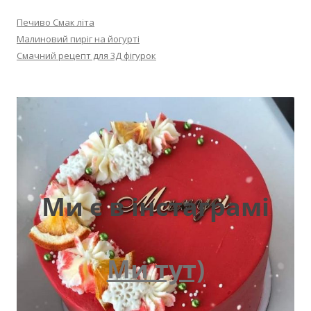
Печиво Смак літа
Малиновий пиріг на йогурті
Смачний рецепт для 3Д фігурок
Ми є в інстаграмі
Ми тут)