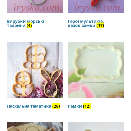
Вирубки морські
Герої мультиків,
тварини
(4)
казок,замки
(17)
Пасхальна тематика
(28)
Рамки
(12)