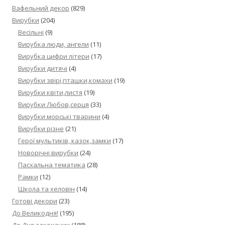
Вафельний декор
(829)
Вирубки
(204)
Весільні
(9)
Вирубка люди, ангели
(11)
Вирубка цифри літери
(17)
Вирубки дитячі
(4)
Вирубки звірі,пташки,комахи
(19)
Вирубки квіти,листя
(19)
Вирубки Любов,серця
(33)
Вирубки морські тварини
(4)
Вирубки різне
(21)
Герої мультиків, казок,замки
(17)
Новорічні вирубки
(24)
Пасхальна тематика
(28)
Рамки
(12)
Школа та хеловін
(14)
Готові декори
(23)
До Великодня!
(195)