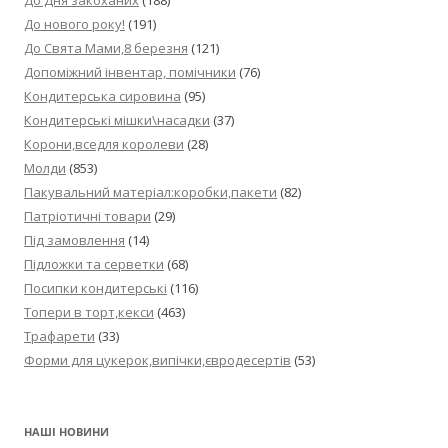
До Дня закоханих
(188)
До нового року!
(191)
До Свята Мами,8 березня
(121)
Допоміжний інвентар, помічники
(76)
Кондитерська сировина
(95)
Кондитерські мішки\насадки
(37)
Корони,вседля королеви
(28)
Молди
(853)
Пакувальний матеріал:коробки,пакети
(82)
Патріотичні товари
(29)
Під замовлення
(14)
Підложки та серветки
(68)
Посипки кондитерські
(116)
Топери в торт,кекси
(463)
Трафарети
(33)
Форми для цукерок,випічки,євродесертів
(53)
НАШІ НОВИНИ