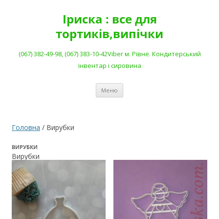
Перейти
до
Іриска : все для
вмісту
тортиків,випічки
(067) 382-49-98, (067) 383-10-42Viber м. Рівне. Кондитерський
інвентар і сировина
Меню
Головна
/ Вирубки
ВИРУБКИ
Вирубки