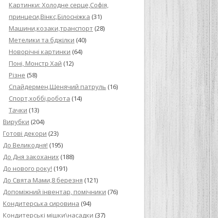
Картинки: Холодне серце,Софія,
принцеси,Вінкс,Білосніжка
(31)
Машини,козаки,транспорт
(28)
Метелики та бджілки
(40)
Новорічні картинки
(64)
Поні, Монстр Хай
(12)
Різне
(58)
Спайдермен,Щенячий патруль
(16)
Спорт,хоббі,робота
(14)
Тачки
(13)
Вирубки
(204)
Готові декори
(23)
До Великодня!
(195)
До Дня закоханих
(188)
До нового року!
(191)
До Свята Мами,8 березня
(121)
Допоміжний інвентар, помічники
(76)
Кондитерська сировина
(94)
Кондитерські мішки\насадки
(37)