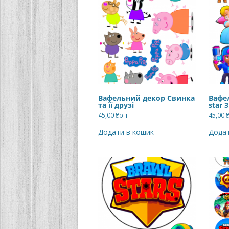
Вафельний декор Свинка
Вафе
та її друзі
star 3
45,00
₴рн
45,00
Додати в кошик
Додат