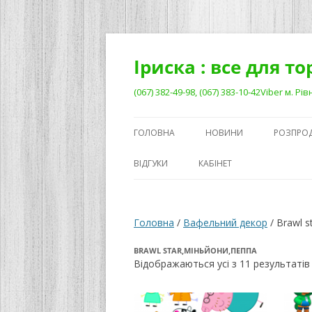
Перейти
до
вмісту
Іриска : все для т
(067) 382-49-98, (067) 383-10-42Viber м. 
ГОЛОВНА
НОВИНИ
РОЗПРО
ВІДГУКИ
КАБІНЕТ
Головна
/
Вафельний декор
/ Brawl 
BRAWL STAR,МІНЬЙОНИ,ПЕППА
Відображаються усі з 11 результатів