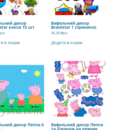
льний декор
Вафельний декор
star кекси 15 шт
Brawlstar 1 (пряники)
₴рн
45,00
₴рн
и в кошик
Додати в кошик
льний декор Пеппа 6
Вафельний декор Пеппа
та Джордж на пряник