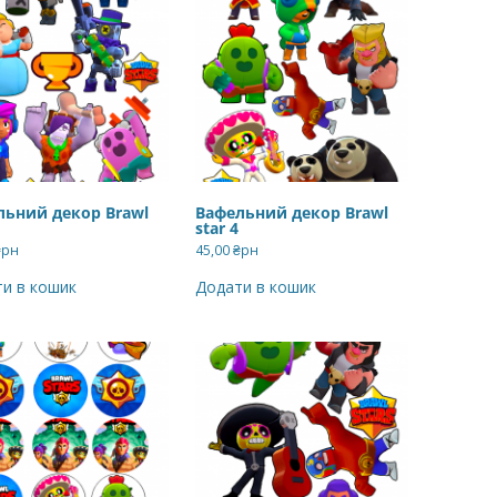
ВЕРШКОВО-СИРН
ТОРТУ,РЕЦЕПТ 
РЕЦЕПТ МАСТИК
ПОКРИТТЯ ТОРТІ
ЖЕЛАТИНУ
РЕЦЕПТ ЛИМОНН
льний декор Brawl
Вафельний декор Brawl
star 4
МАКОМ
₴рн
45,00
₴рн
МАСТИКА МЕДО
и в кошик
Додати в кошик
МИГДАЛЬНЕ ПЕ
“ЗГУЩЕНОГО МО
НЕ БУВАЄ АБО 
ДЕСЕРТ АРГЕНТИ
РЕЦЕПТ ДЛЯ ШО
ПОТЬОКІВ