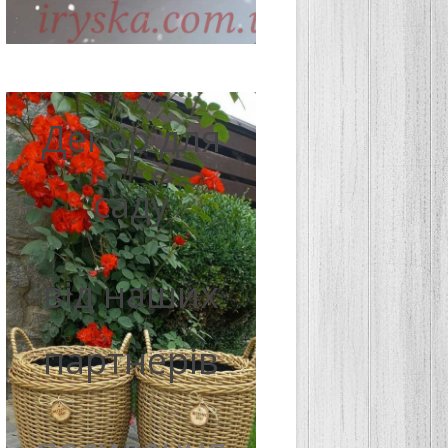
Декор для
саду
від наших
партнерів