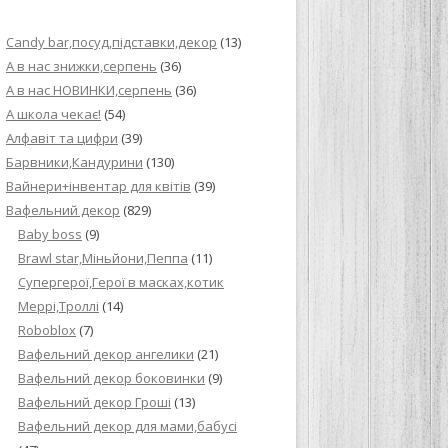
ИЙ КРЕМ ДЛЯ
Candy bar,посуд,підставки,декор
(13)
ПРИГОТУВАННЯ
А в нас знижки,серпень
(36)
А в нас НОВИНКИ,серпень
(36)
И ДЛЯ
А школа чекає!
(54)
В НА ОСНОВІ
Алфавіт та цифри
(39)
Барвники,Кандурини
(130)
ОГО ПИРОГА З
Вайнери+інвентар для квітів
(39)
Вафельний декор
(829)
Baby boss
(9)
ВА
Brawl star,Міньйони,Пеппа
(11)
Cупергерої,Герої в масках,котик
ЧИВКО
Меррі,Троллі
(14)
ЛОКА БАГАТО
Roboblox
(7)
УЛЮБЛЕНИЙ
Вафельний декор ангелики
(21)
НЦІВ”
Вафельний декор боковинки
(9)
Вафельний декор Гроші
(13)
КОЛАДНИХ
Вафельний декор для мами,бабусі