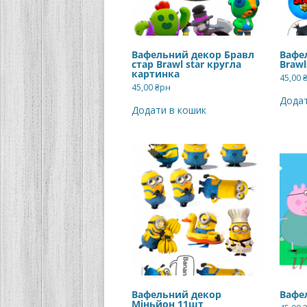
Вафельний декор Бравл
Вафе
стар Brawl star кругла
Brawl
картинка
45,00
45,00
₴рн
Додат
Додати в кошик
Вафельний декор
Вафе
Міньйон 11шт