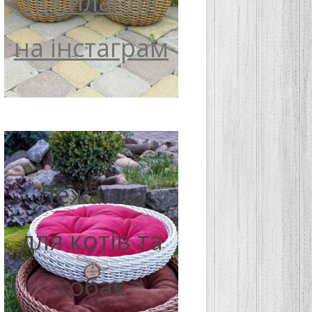
посилання
на інстаграм
Лежанка
для котів та
собак