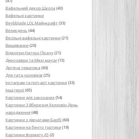
(47)
Вафельний декор Школа
(43)
Вафельні картинки
Beybblade,LOL,Майнкрафт
(33)
Великдень
(44)
Весільні вафельні картинки
(21)
Вишиванки
(20)
Відеоігри,Натуро,Пікачу
(21)
Динозаври та Міккі мауси
(13)
Дитяча тематика
(60)
Для тата,чоловіків
(25)
Інстаграм та поп-арт картинки
(33)
Інші герої
(65)
Картинки для закоханих
(54)
Картинки З 8березня,Хелловін,День
народження
(48)
Картинки з дівчатами,Барбі
(60)
Картинки на бенто тортики
(19)
Картинки формату А5
(2)