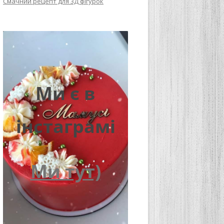
Смачний рецепт для 3Д фігурок
Ми є в
інстаграмі
Ми тут)