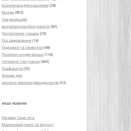
Корони,вседля королеви
(28)
Молди
(853)
Пакувальний
матеріал:коробки,пакети
(82)
Патріотичні товари
(29)
Під замовлення
(14)
Підложки та серветки
(68)
Посипки кондитерські
(116)
Топери в торт,кекси
(463)
Трафарети
(33)
Форми для
цукерок,випічки,євродесертів
(53)
НАШІ НОВИНИ
Печиво Смак літа
Малиновий пиріг на йогурті