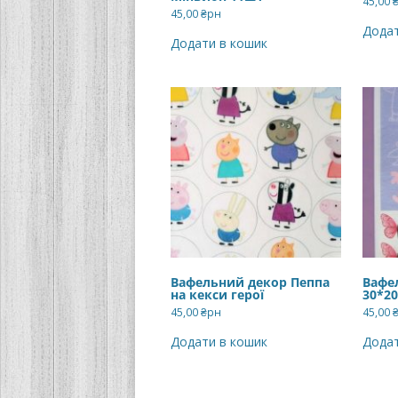
45,00
45,00
₴рн
Додат
Додати в кошик
Вафельний декор Пеппа
Вафе
на кекси герої
30*20
45,00
₴рн
45,00
Додати в кошик
Додат