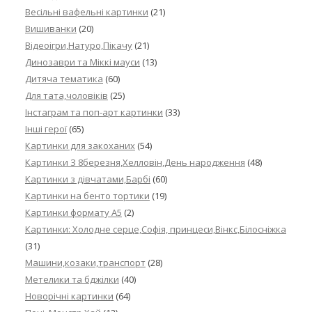
Весільні вафельні картинки
(21)
Вишиванки
(20)
Відеоігри,Натуро,Пікачу
(21)
Динозаври та Міккі мауси
(13)
Дитяча тематика
(60)
Для тата,чоловіків
(25)
Інстаграм та поп-арт картинки
(33)
Інші герої
(65)
Картинки для закоханих
(54)
Картинки З 8березня,Хелловін,День народження
(48)
Картинки з дівчатами,Барбі
(60)
Картинки на бенто тортики
(19)
Картинки формату А5
(2)
Картинки: Холодне серце,Софія, принцеси,Вінкс,Білосніжка
(31)
Машини,козаки,транспорт
(28)
Метелики та бджілки
(40)
Новорічні картинки
(64)