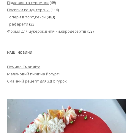
Підложки та серветки
(68)
Посипки кондитерські
(116)
Топери в торт,кекси
(463)
Трафарети
(33)
Форми для цукерок,випічки,євродесертів
(53)
НАШІ НОВИНИ
Печиво Смак літа
Малиновий пиріг на йогурті
Смачний рецепт для 3Д фігурок