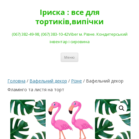
Перейти
до
Іриска : все для
вмісту
тортиків,випічки
(067) 382-49-98, (067) 383-10-42Viber м. Рівне. Кондитерський
інвентар і сировина
Меню
Головна
/
Вафельний декор
/
Різне
/ Вафельний декор
Фламінго та листя на торт