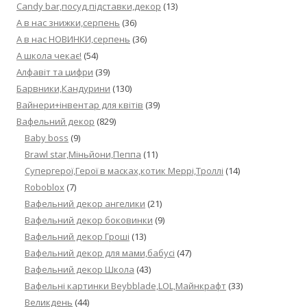
Candy bar,посуд,підставки,декор
(13)
А в нас знижки,серпень
(36)
А в нас НОВИНКИ,серпень
(36)
А школа чекає!
(54)
Алфавіт та цифри
(39)
Барвники,Кандурини
(130)
Вайнери+інвентар для квітів
(39)
Вафельний декор
(829)
Baby boss
(9)
Brawl star,Міньйони,Пеппа
(11)
Cупергерої,Герої в масках,котик Меррі,Троллі
(14)
Roboblox
(7)
Вафельний декор ангелики
(21)
Вафельний декор боковинки
(9)
Вафельний декор Гроші
(13)
Вафельний декор для мами,бабусі
(47)
Вафельний декор Школа
(43)
Вафельні картинки Beybblade,LOL,Майнкрафт
(33)
Великдень
(44)