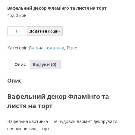
Вафельний декор Фламінго та листя на торт
45,00
₴рн
Вафельний
Додати в кошик
декор
Фламінго
Категорії:
Дитяча тематика
,
Різне
та
листя
Опис
Відгуки (0)
на
торт
Опис
кількість
Вафельний декор Фламінго та
листя на торт
Вафельна картинка – це чудовий варіант декорувати
пряник чи кекс, торт