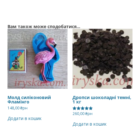
Вам також може сподобатися…
Молд силіконовий
Дропси шоколадні темні,
Фламінго
1 кг
148,00
₴рн
260,00
₴рн
Оцінено в
Додати в кошик
5.00
з 5
Додати в кошик