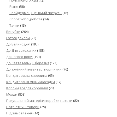
Поні, Монстр Хай
(12)
Різне
(58)
Спайдермен,Щенячий патруль
(16)
Спорт,хоббі,робота
(14)
Тачки
(13)
Вирубки
(204)
Готові декори
(23)
До Великодня!
(195)
До Дня закоханих
(188)
До нового року!
(191)
До Свята Мами,8 березня
(121)
Допоміжний інвентар, помічники
(76)
Кондитерська сировина
(95)
Кондитерські мішки\насадки
(37)
Корони,вседля королеви
(28)
Молди
(853)
Пакувальний матеріал:коробки,пакети
(82)
Патріотичні товари
(29)
Під замовлення
(14)