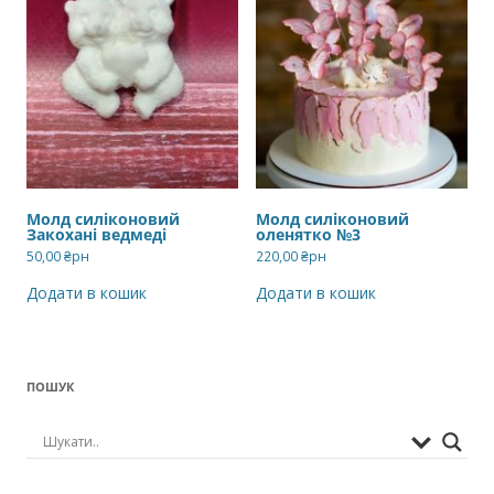
Молд силіконовий
Молд силіконовий
Закохані ведмеді
оленятко №3
50,00
₴рн
220,00
₴рн
Додати в кошик
Додати в кошик
ПОШУК