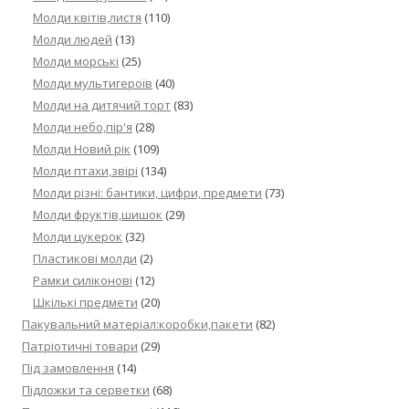
Молди квітів,листя
(110)
Молди людей
(13)
Молди морські
(25)
Молди мультигероїв
(40)
Молди на дитячий торт
(83)
Молди небо,пір'я
(28)
Молди Новий рік
(109)
Молди птахи,звірі
(134)
Молди різні: бантики, цифри, предмети
(73)
Молди фруктів,шишок
(29)
Молди цукерок
(32)
Пластикові молди
(2)
Рамки силіконові
(12)
Шкількі предмети
(20)
Пакувальний матеріал:коробки,пакети
(82)
Патріотичні товари
(29)
Під замовлення
(14)
Підложки та серветки
(68)