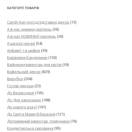
КАТЕГОРІЇ ТОВАРІВ
Candy bar,посуд,підставки,декор
(13)
А в нас знижки,серпень
(36)
А в нас НОВИНКИ,серпень
(36)
А школа чекає!
(54)
Алфавіт та цифри
(39)
Барвники,Кандурини
(130)
Вайнери+інвентар для квітів
(39)
Вафельний декор
(829)
Вирубки
(204)
Готові декори
(23)
До Великодня!
(195)
До Дня закоханих
(188)
До нового року!
(191)
До Свята Мами,8 березня
(121)
Допоміжний інвентар, помічники
(76)
Кондитерська сировина
(95)