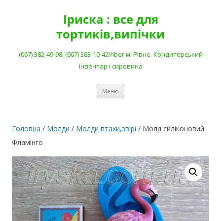
Перейти
до
Іриска : все для
вмісту
тортиків,випічки
(067) 382-49-98, (067) 383-10-42Viber м. Рівне. Кондитерський
інвентар і сировина
Меню
Головна
/
Молди
/
Молди птахи,звірі
/ Молд силіконовий
Фламінго