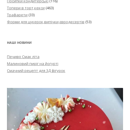
Посипки кондитерські
(116)
Топери в торт,кекси
(463)
Трафарети
(33)
Форми для цукерок,випічки,євродесертів
(53)
НАШІ НОВИНИ
Печиво Смак літа
Малиновий пиріг на йогурті
Смачний рецепт для 3Д фігурок