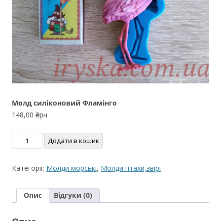
Молд силіконовий Фламінго
148,00
₴рн
Молд
Додати в кошик
силіконовий
Фламінго
Категорії:
Молди морські
,
Молди птахи,звірі
кількість
Опис
Відгуки (0)