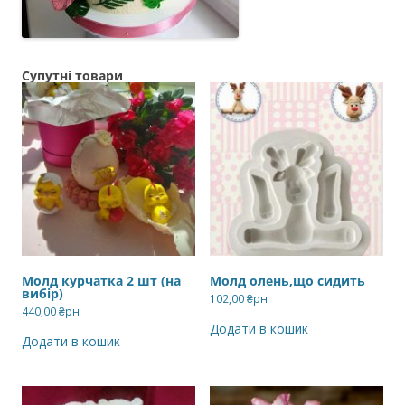
Супутні товари
Молд курчатка 2 шт (на
Молд олень,що сидить
вибір)
102,00
₴рн
440,00
₴рн
Додати в кошик
Додати в кошик