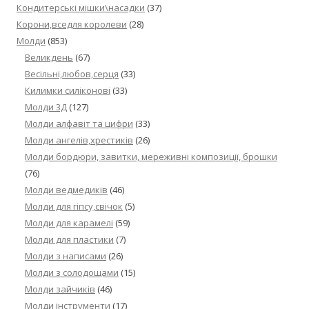
Кондитерські мішки\насадки
(37)
Корони,вседля королеви
(28)
Молди
(853)
Великдень
(67)
Весільні,любов,серця
(33)
Килимки силіконові
(33)
Молди 3Д
(127)
Молди алфавіт та цифри
(33)
Молди ангелів,хрестиків
(26)
Молди бордюри, завитки, мереживні композиції, брошки
(76)
Молди ведмедиків
(46)
Молди для гіпсу,свічок
(5)
Молди для карамелі
(59)
Молди для пластики
(7)
Молди з написами
(26)
Молди з солодощами
(15)
Молди зайчиків
(46)
Молди інструменти
(17)