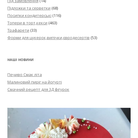
Під замовлення
(14)
Підложки та серветки
(68)
Посипки кондитерські
(116)
Топери в торт,кекси
(463)
Трафарети
(33)
Форми для цукерок,випічки,євродесертів
(53)
НАШІ НОВИНИ
Печиво Смак літа
Малиновий пиріг на йогурті
Смачний рецепт для 3Д фігурок