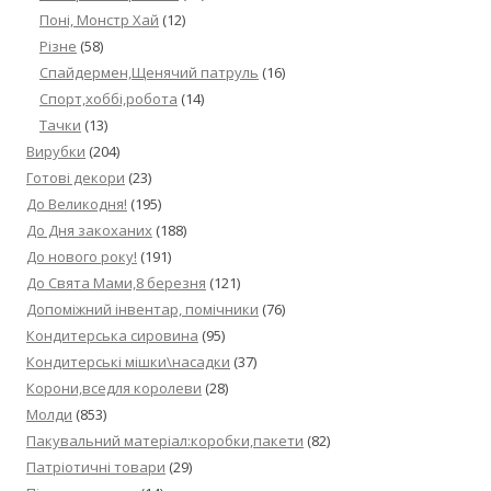
Поні, Монстр Хай
(12)
Різне
(58)
Спайдермен,Щенячий патруль
(16)
Спорт,хоббі,робота
(14)
Тачки
(13)
Вирубки
(204)
Готові декори
(23)
До Великодня!
(195)
До Дня закоханих
(188)
До нового року!
(191)
До Свята Мами,8 березня
(121)
Допоміжний інвентар, помічники
(76)
Кондитерська сировина
(95)
Кондитерські мішки\насадки
(37)
Корони,вседля королеви
(28)
Молди
(853)
Пакувальний матеріал:коробки,пакети
(82)
Патріотичні товари
(29)