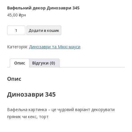
Вафельний декор Динозаври 345
45,00
₴рн
Вафельний
Додати в кошик
декор
Динозаври
Категорія:
Динозаври та Міккі мауси
345
кількість
Опис
Відгуки (0)
Опис
Динозаври 345
Вафельна картинка – це чудовий варіант декорувати
пряник чи кекс, торт