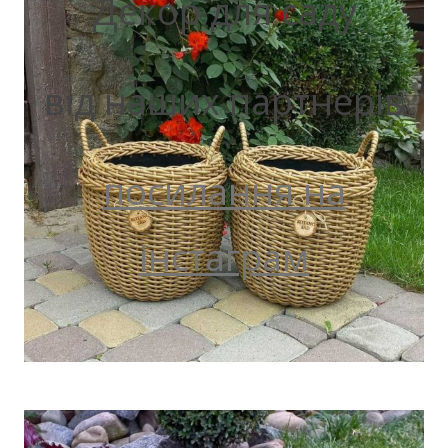
Декор для саду
від наших партнерів
посилання на
інстаграм