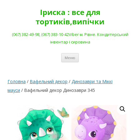
Перейти
до
Іриска : все для
вмісту
тортиків,випічки
(067) 382-49-98, (067) 383-10-42Viber м. Рівне. Кондитерський
інвентар і сировина
Меню
Головна
/
Вафельний декор
/
Динозаври та Міккі
мауси
/ Вафельний декор Динозаври 345