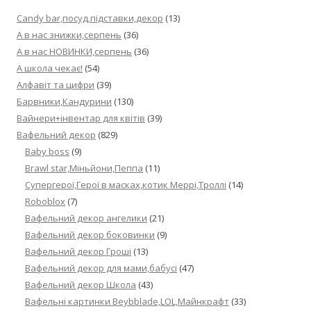
Candy bar,посуд,підставки,декор
(13)
А в нас знижки,серпень
(36)
А в нас НОВИНКИ,серпень
(36)
А школа чекає!
(54)
Алфавіт та цифри
(39)
Барвники,Кандурини
(130)
Вайнери+інвентар для квітів
(39)
Вафельний декор
(829)
Baby boss
(9)
Brawl star,Міньйони,Пеппа
(11)
Cупергерої,Герої в масках,котик Меррі,Троллі
(14)
Roboblox
(7)
Вафельний декор ангелики
(21)
Вафельний декор боковинки
(9)
Вафельний декор Гроші
(13)
Вафельний декор для мами,бабусі
(47)
Вафельний декор Школа
(43)
Вафельні картинки Beybblade,LOL,Майнкрафт
(33)