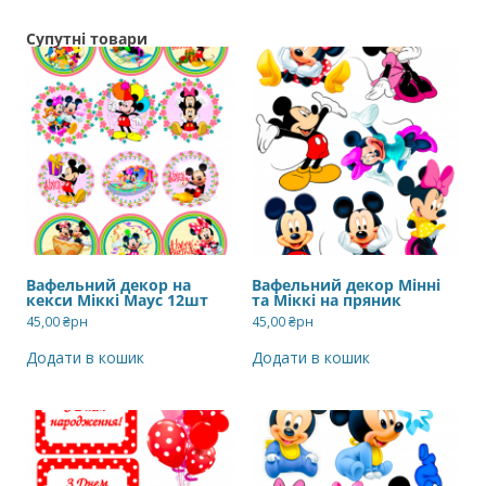
Супутні товари
Вафельний декор на
Вафельний декор Мінні
кекси Міккі Маус 12шт
та Міккі на пряник
45,00
₴рн
45,00
₴рн
Додати в кошик
Додати в кошик