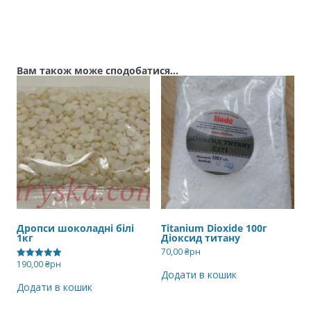
Вам також може сподобатися…
Дропси шоколадні білі
Titanium Dioxide 100г
1кг
Діоксид титану
70,00
₴рн
190,00
₴рн
Оцінено в
Додати в кошик
5.00
з 5
Додати в кошик