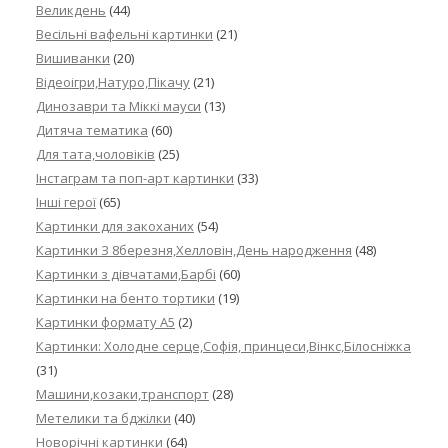
Великдень
(44)
Весільні вафельні картинки
(21)
Вишиванки
(20)
Відеоігри,Натуро,Пікачу
(21)
Динозаври та Міккі мауси
(13)
Дитяча тематика
(60)
Для тата,чоловіків
(25)
Інстаграм та поп-арт картинки
(33)
Інші герої
(65)
Картинки для закоханих
(54)
Картинки З 8березня,Хелловін,День народження
(48)
Картинки з дівчатами,Барбі
(60)
Картинки на бенто тортики
(19)
Картинки формату А5
(2)
Картинки: Холодне серце,Софія, принцеси,Вінкс,Білосніжка
(31)
Машини,козаки,транспорт
(28)
Метелики та бджілки
(40)
Новорічні картинки
(64)