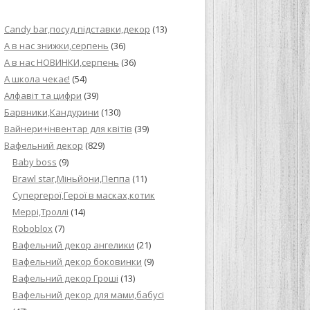
ИЙ КРЕМ ДЛЯ
Candy bar,посуд,підставки,декор
(13)
ПРИГОТУВАННЯ
А в нас знижки,серпень
(36)
А в нас НОВИНКИ,серпень
(36)
И ДЛЯ
А школа чекає!
(54)
В НА ОСНОВІ
Алфавіт та цифри
(39)
Барвники,Кандурини
(130)
ОГО ПИРОГА З
Вайнери+інвентар для квітів
(39)
Вафельний декор
(829)
Baby boss
(9)
ВА
Brawl star,Міньйони,Пеппа
(11)
Cупергерої,Герої в масках,котик
ЧИВКО
Меррі,Троллі
(14)
ЛОКА БАГАТО
Roboblox
(7)
УЛЮБЛЕНИЙ
Вафельний декор ангелики
(21)
НЦІВ”
Вафельний декор боковинки
(9)
Вафельний декор Гроші
(13)
КОЛАДНИХ
Вафельний декор для мами,бабусі