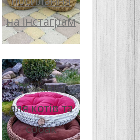
посилання
на інстаграм
Лежанка
для котів та
собак