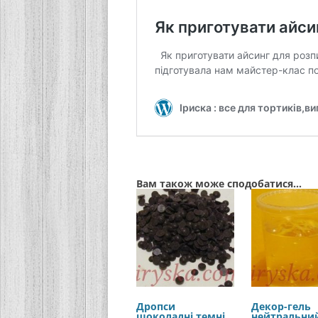
Вам також може сподобатися…
Дропси
Декор-гель
шоколадні темні,
нейтральний