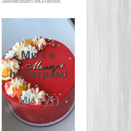
Смачний рецепт для 3Д фігурок
Ми є в
інстаграмі
Ми тут)