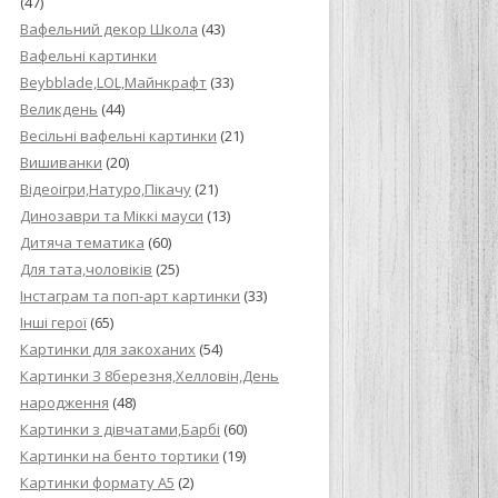
(47)
Вафельний декор Школа
(43)
Вафельні картинки
Beybblade,LOL,Майнкрафт
(33)
Великдень
(44)
Весільні вафельні картинки
(21)
Вишиванки
(20)
Відеоігри,Натуро,Пікачу
(21)
Динозаври та Міккі мауси
(13)
Дитяча тематика
(60)
Для тата,чоловіків
(25)
Інстаграм та поп-арт картинки
(33)
Інші герої
(65)
Картинки для закоханих
(54)
Картинки З 8березня,Хелловін,День
народження
(48)
Картинки з дівчатами,Барбі
(60)
Картинки на бенто тортики
(19)
Картинки формату А5
(2)