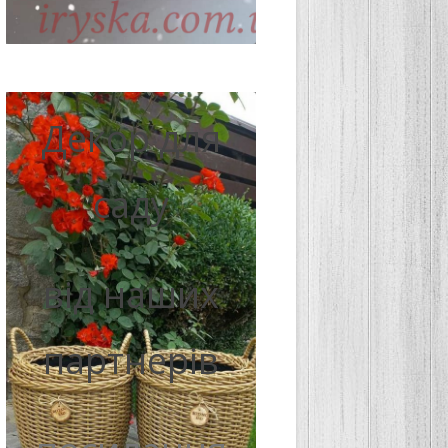
Декор для
саду
від наших
партнерів