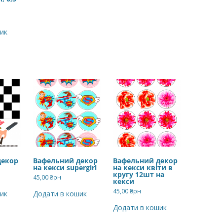
ик
декор
Вафельний декор
Вафельний декор
на кекси supergirl
на кекси квіти в
кругу 12шт на
45,00
₴рн
кекси
45,00
₴рн
ик
Додати в кошик
Додати в кошик