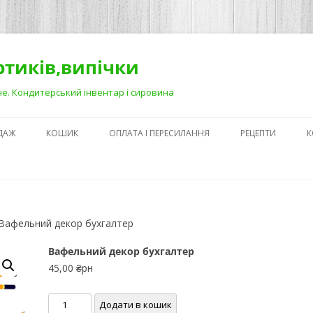
ортиків,випічки
Рівне. Кондитерський інвентар і сировина
ДАЖ
КОШИК
ОПЛАТА І ПЕРЕСИЛАННЯ
РЕЦЕПТИ
К
ЯК ЗРОБИТИ ГА
НА ДЕСЕРТАХ
СЕКРЕТИ ПРИГОТ
Вафельний декор бухгалтер
АБО ЯК ПОЛЕГШ
ПРОЦЕС)
Вафельний декор бухгалтер
45,00
₴рн
ПЕРШІ КРОКИ В
КОНДИТЕРСЬКОМ
Вафельний
Додати в кошик
З ЧОГО ПОЧАТИ