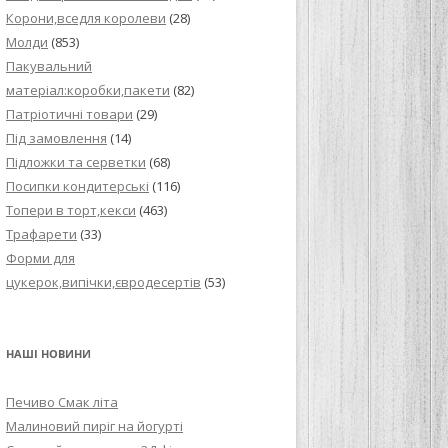
Корони,вседля королеви
(28)
Молди
(853)
Пакувальний
матеріал:коробки,пакети
(82)
Патріотичні товари
(29)
Під замовлення
(14)
Підложки та серветки
(68)
Посипки кондитерські
(116)
Топери в торт,кекси
(463)
Трафарети
(33)
Форми для
цукерок,випічки,євродесертів
(53)
НАШІ НОВИНИ
Печиво Смак літа
Малиновий пиріг на йогурті