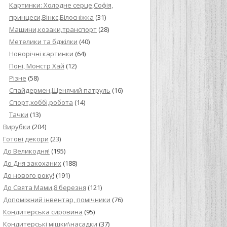
Картинки: Холодне серце,Софія,
принцеси,Вінкс,Білосніжка
(31)
Машини,козаки,транспорт
(28)
Метелики та бджілки
(40)
Новорічні картинки
(64)
Поні, Монстр Хай
(12)
Різне
(58)
Спайдермен,Щенячий патруль
(16)
Спорт,хоббі,робота
(14)
Тачки
(13)
Вирубки
(204)
Готові декори
(23)
До Великодня!
(195)
До Дня закоханих
(188)
До нового року!
(191)
До Свята Мами,8 березня
(121)
Допоміжний інвентар, помічники
(76)
Кондитерська сировина
(95)
Кондитерські мішки\насадки
(37)