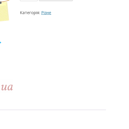
декор
ВЕРШКОВО-СИРН
бухгалтер
Категорія:
Різне
ТОРТУ,РЕЦЕПТ 
кількість
РЕЦЕПТ МАСТИК
ПОКРИТТЯ ТОРТІ
ЖЕЛАТИНУ
РЕЦЕПТ ЛИМОНН
МАКОМ
МАСТИКА МЕДО
МИГДАЛЬНЕ ПЕ
“ЗГУЩЕНОГО МО
НЕ БУВАЄ АБО 
ДЕСЕРТ АРГЕНТИ
РЕЦЕПТ ДЛЯ ШО
ПОТЬОКІВ