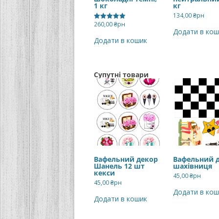
1 кг
кг
134,00
₴рн
260,00
₴рн
Оцінено в
Додати в кош
5.00
з 5
Додати в кошик
Супутні товари
Вафельний декор
Вафельний 
Шанель 12 шт
шахівниця
кекси
45,00
₴рн
45,00
₴рн
Додати в кош
Додати в кошик