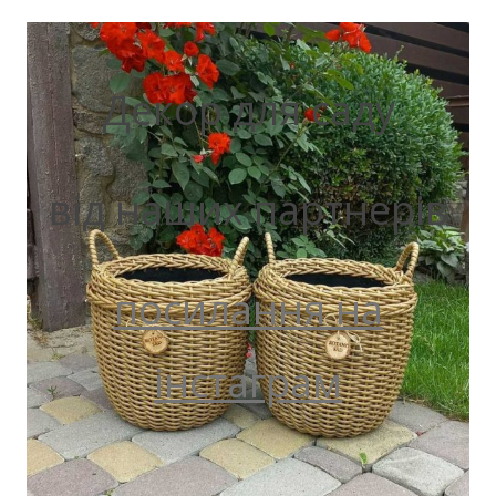
Декор для саду
від наших партнерів
посилання на
інстаграм