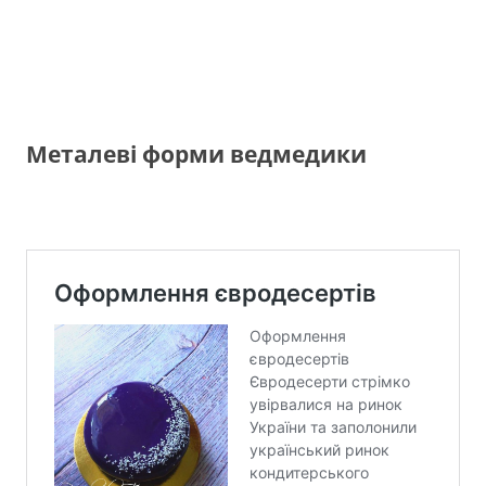
Металеві форми ведмедики