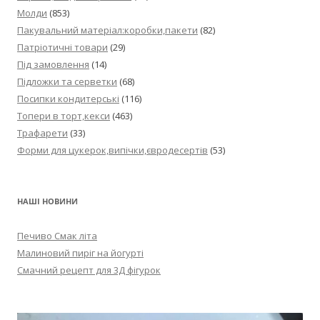
Молди
(853)
Пакувальний матеріал:коробки,пакети
(82)
Патріотичні товари
(29)
Під замовлення
(14)
Підложки та серветки
(68)
Посипки кондитерські
(116)
Топери в торт,кекси
(463)
Трафарети
(33)
Форми для цукерок,випічки,євродесертів
(53)
НАШІ НОВИНИ
Печиво Смак літа
Малиновий пиріг на йогурті
Смачний рецепт для 3Д фігурок