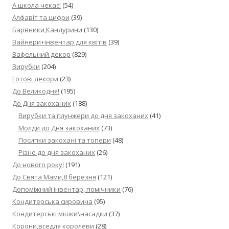
А школа чекає!
(54)
Алфавіт та цифри
(39)
Барвники,Кандурини
(130)
Вайнери+інвентар для квітів
(39)
Вафельний декор
(829)
Вирубки
(204)
Готові декори
(23)
До Великодня!
(195)
До Дня закоханих
(188)
Вирубки та плунжери до дня закоханих
(41)
Молди до Дня закоханих
(73)
Посипки закохані та топери
(48)
Різне до дня закоханих
(26)
До нового року!
(191)
До Свята Мами,8 березня
(121)
Допоміжний інвентар, помічники
(76)
Кондитерська сировина
(95)
Кондитерські мішки\насадки
(37)
Корони,вседля королеви
(28)