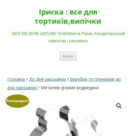
Перейти
до
Іриска : все для
вмісту
тортиків,випічки
(067) 382-49-98, (067) 383-10-42Viber м. Рівне. Кондитерський
інвентар і сировина
Меню
Головна
/
До Дня закоханих
/
Вирубки та плунжери до
дня закоханих
/ Металеві форми ведмедики
Розпродаж!