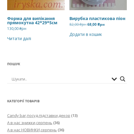
Форма для випікання
Вирубка пластикова піон
прямокутна 42*29*5см
Оригінальна
Поточна
82,00
₴рн
68,00
₴рн
ціна:
ціна:
130,00
₴рн
82,00 ₴рн.
68,00 ₴рн.
Додати в кошик
Читати далі
ПОШУК
КАТЕГОРІЇ ТОВАРІВ
Candy bar,посуд,підставки,декор
(13)
А в нас знижки,серпень
(36)
А в нас НОВИНКИ,серпень
(36)