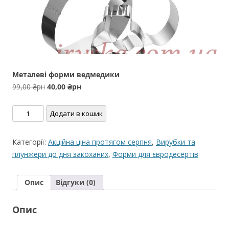
Металеві форми ведмедики
Оригінальна
Поточна
99,00
₴рн
40,00
₴рн
ціна:
ціна:
Металеві
99,00 ₴рн.
40,00 ₴рн.
Додати в кошик
форми
ведмедики
Категорії:
Акційна ціна протягом серпня
,
Вирубки та
кількість
плунжери до дня закоханих
,
Форми для євродесертів
Опис
Відгуки (0)
Опис