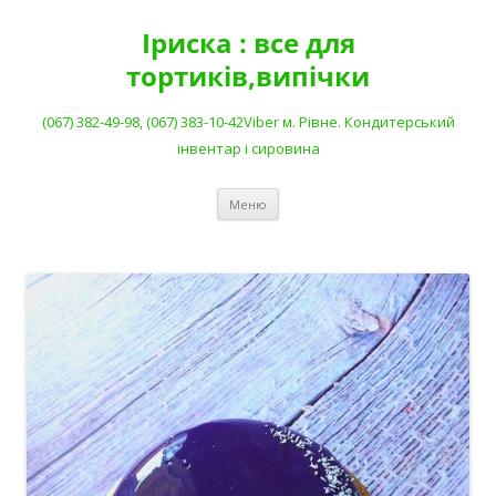
Перейти
до
Іриска : все для
вмісту
тортиків,випічки
(067) 382-49-98, (067) 383-10-42Viber м. Рівне. Кондитерський
інвентар і сировина
Меню