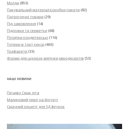
Молди
(853)
Пакувальний матеріал:коробки,пакети
(82)
Патріотичні товари
(29)
Під замовлення
(14)
Підложки та серветки
(68)
Посипки кондитерські
(116)
Топери в торт,кекси
(463)
Трафарети
(33)
Форми для цукерок,випічки,євродесертів
(53)
НАШІ НОВИНИ
Печиво Смак літа
Малиновий пиріг на йогурті
Смачний рецепт для 3Д фігурок