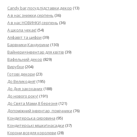
Candy bar,посуд,підставки,декор
(13)
А в нас знижки,серпень
(36)
А в нас НОВИНКИ,серпень
(36)
А школа чекає!
(54)
Алфавіт та цифри
(39)
Барвники,Кандурини
(130)
Вайнери+інвентар для квітів
(39)
Вафельний декор
(829)
Вирубки
(204)
Готові декори
(23)
До Великодня!
(195)
До Дня закоханих
(188)
До нового року!
(191)
До Свята Мами,8 березня
(121)
Допоміжний інвентар, помічники
(76)
Кондитерська сировина
(95)
Кондитерські мішки\насадки
(37)
Корони,вседля королеви
(28)