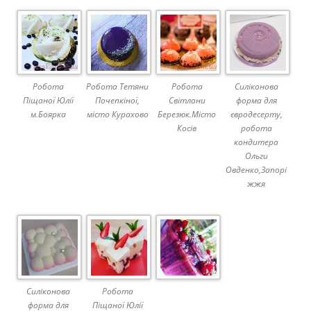
Робота
Робота Тетяни
Робота
Силіконова
Піщаної Юлії
Почепкіної,
Світлани
форма для
м.Боярка
місто Курахово
Березюк.Місто
євродесерту,
Косів
робота
кондитера
Ольги
Овденко,Запорі
жжя
Силіконова
Робота
форма для
Піщаної Юлії