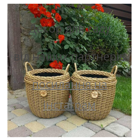
Декор для саду
від наших партнерів
посилання на
інстаграм