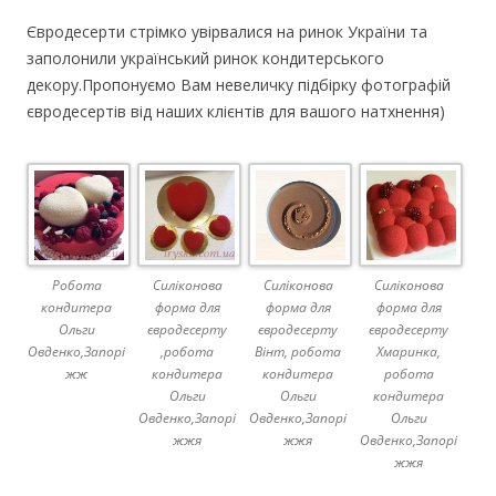
Євродесерти стрімко увірвалися на ринок України та
заполонили український ринок кондитерського
декору.Пропонуємо Вам невеличку підбірку фотографій
євродесертів від наших клієнтів для вашого натхнення)
Робота
Силіконова
Силіконова
Силіконова
кондитера
форма для
форма для
форма для
Ольги
євродесерту
євродесерту
євродесерту
Овденко,Запорі
,робота
Вінт, робота
Хмаринка,
жж
кондитера
кондитера
робота
Ольги
Ольги
кондитера
Овденко,Запорі
Овденко,Запорі
Ольги
жжя
жжя
Овденко,Запорі
жжя