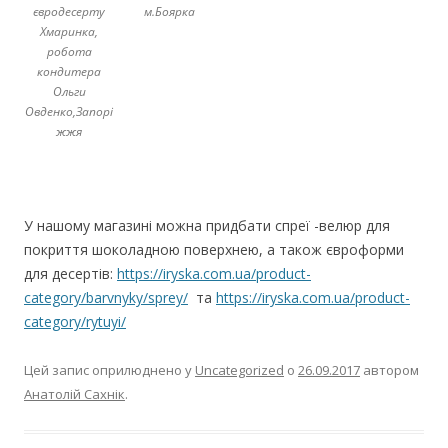
євродесерту
м.Боярка
Хмаринка,
робота
кондитера
Ольги
Овденко,Запорі
жжя
У нашому магазині можна придбати спреї -велюр для
покриття шоколадною поверхнею, а також євроформи
для десертів:
https://iryska.com.ua/product-
category/barvnyky/sprey/
та
https://iryska.com.ua/product-
category/rytuyi/
Цей запис оприлюднено у
Uncategorized
о
26.09.2017
автором
Анатолій Сахнік
.