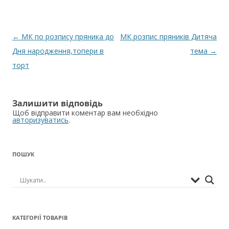
Навігація
←
МК по розпису пряника до
МК розпис пряників Дитяча
по
Дня народження,топери в
тема
→
запису
торт
Залишити відповідь
Щоб відправити коментар вам необхідно
авторизуватись
.
ПОШУК
КАТЕГОРІЇ ТОВАРІВ