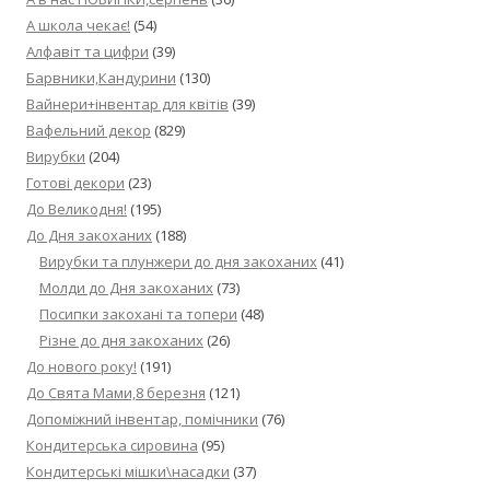
А школа чекає!
(54)
Алфавіт та цифри
(39)
Барвники,Кандурини
(130)
Вайнери+інвентар для квітів
(39)
Вафельний декор
(829)
Вирубки
(204)
Готові декори
(23)
До Великодня!
(195)
До Дня закоханих
(188)
Вирубки та плунжери до дня закоханих
(41)
Молди до Дня закоханих
(73)
Посипки закохані та топери
(48)
Різне до дня закоханих
(26)
До нового року!
(191)
До Свята Мами,8 березня
(121)
Допоміжний інвентар, помічники
(76)
Кондитерська сировина
(95)
Кондитерські мішки\насадки
(37)