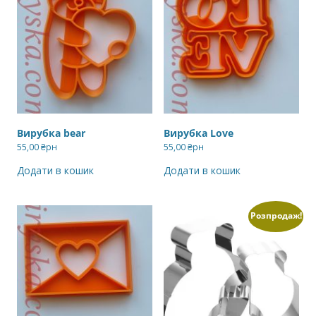
Вирубка bear
Вирубка Love
55,00
₴рн
55,00
₴рн
Додати в кошик
Додати в кошик
Розпродаж!