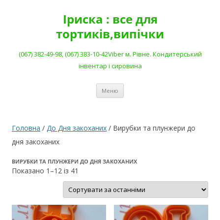
Перейти
до
Іриска : все для
вмісту
тортиків,випічки
(067) 382-49-98, (067) 383-10-42Viber м. Рівне. Кондитерський
інвентар і сировина
Меню
Головна
/
До Дня закоханих
/ Вирубки та плунжери до
дня закоханих
ВИРУБКИ ТА ПЛУНЖЕРИ ДО ДНЯ ЗАКОХАНИХ
Сортовано
Показано 1–12 із 41
за
останнім