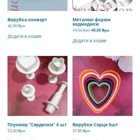
Вирубка конверт
Металеві форми
ведмедики
42,00
₴рн
Оригінальна
Поточна
99,00
₴рн
40,00
₴рн
ціна:
ціна:
Додати в кошик
99,00 ₴рн.
40,00 ₴рн.
Додати в кошик
Плунжер “Сердечки” 4 шт
Вирубки Серця 5шт
52,00
₴рн
37,85
₴рн