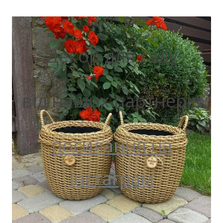
Декор для саду
від наших партнерів
посилання на
інстаграм