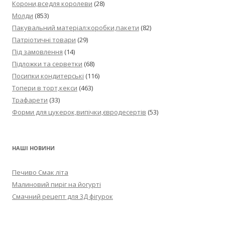
Корони,вседля королеви
(28)
Молди
(853)
Пакувальний матеріал:коробки,пакети
(82)
Патріотичні товари
(29)
Під замовлення
(14)
Підложки та серветки
(68)
Посипки кондитерські
(116)
Топери в торт,кекси
(463)
Трафарети
(33)
Форми для цукерок,випічки,євродесертів
(53)
НАШІ НОВИНИ
Печиво Смак літа
Малиновий пиріг на йогурті
Смачний рецепт для 3Д фігурок