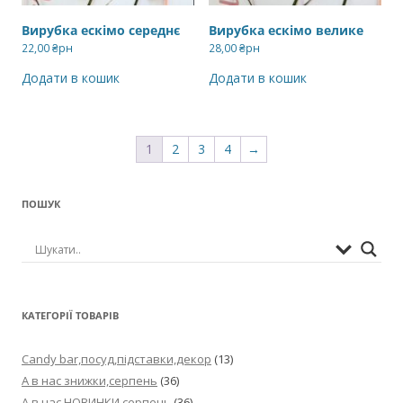
Вирубка ескімо середнє
Вирубка ескімо велике
22,00
₴рн
28,00
₴рн
Додати в кошик
Додати в кошик
1
2
3
4
→
ПОШУК
КАТЕГОРІЇ ТОВАРІВ
Candy bar,посуд,підставки,декор
(13)
А в нас знижки,серпень
(36)
А в нас НОВИНКИ,серпень
(36)