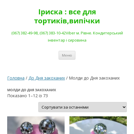
Перейти
до
Іриска : все для
вмісту
тортиків,випічки
(067) 382-49-98, (067) 383-10-42Viber м. Рівне. Кондитерський
інвентар і сировина
Меню
Головна
/
До Дня закоханих
/ Молди до Дня закоханих
МОЛДИ ДО ДНЯ ЗАКОХАНИХ
Сортовано
Показано 1–12 із 73
за
останнім