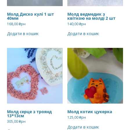
Молд Диско кулі 1 шт
Молд ведмедик з
40мм
квіткою на молді 2 шт
168,00
₴рн
140,00
₴рн
Додати в кошик
Додати в кошик
Молд серце з троянд
Молд котик цукерка
13*13см
125,00
₴рн
305,00
₴рн
Додати в кошик