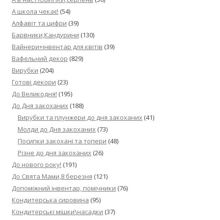
А школа чекає!
(54)
Алфавіт та цифри
(39)
Барвники,Кандурини
(130)
Вайнери+інвентар для квітів
(39)
Вафельний декор
(829)
Вирубки
(204)
Готові декори
(23)
До Великодня!
(195)
До Дня закоханих
(188)
Вирубки та плунжери до дня закоханих
(41)
Молди до Дня закоханих
(73)
Посипки закохані та топери
(48)
Різне до дня закоханих
(26)
До нового року!
(191)
До Свята Мами,8 березня
(121)
Допоміжний інвентар, помічники
(76)
Кондитерська сировина
(95)
Кондитерські мішки\насадки
(37)