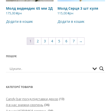
Молд ведмедик 65 мм 2Д
Молд Серця 3 шт куля
175,00
₴рн
115,00
₴рн
Додати в кошик
Додати в кошик
1
2
3
4
5
6
7
→
ПОШУК
КАТЕГОРІЇ ТОВАРІВ
Candy bar,посуд,підставки,декор
(13)
А в нас знижки,серпень
(36)
А в нас НОВИНКИ,серпень
(36)