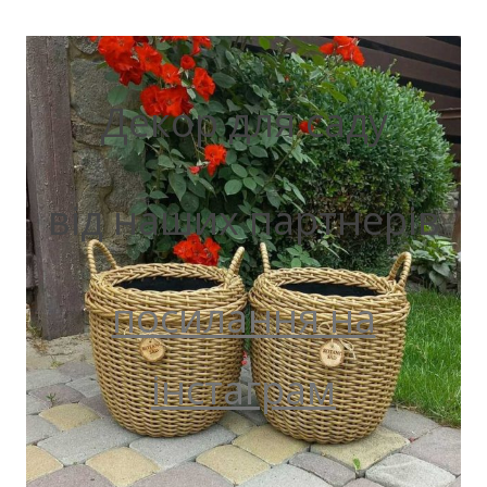
Декор для саду
від наших партнерів
посилання на
інстаграм