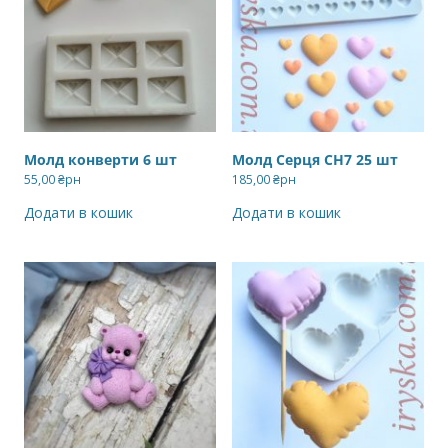
Молд конверти 6 шт
Молд Серця СН7 25 шт
55,00
₴рн
185,00
₴рн
Додати в кошик
Додати в кошик