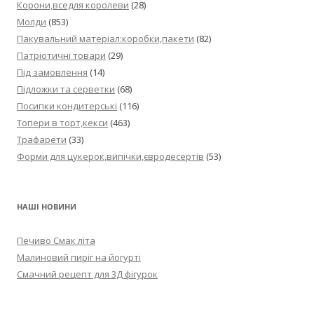
Корони,вседля королеви
(28)
Молди
(853)
Пакувальний матеріал:коробки,пакети
(82)
Патріотичні товари
(29)
Під замовлення
(14)
Підложки та серветки
(68)
Посипки кондитерські
(116)
Топери в торт,кекси
(463)
Трафарети
(33)
Форми для цукерок,випічки,євродесертів
(53)
НАШІ НОВИНИ
Печиво Смак літа
Малиновий пиріг на йогурті
Смачний рецепт для 3Д фігурок