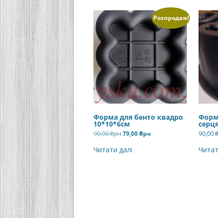
Розпродаж!
Форма для бенто квадро
Форм
10*10*6см
серц
Оригінальна
Поточна
90,00
₴рн
79,00
₴рн
90,00
ціна:
ціна:
90,00 ₴рн.
79,00 ₴рн.
Читати далі
Читат