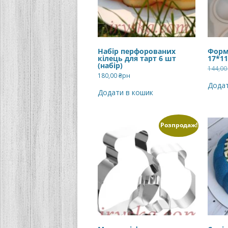
Набір перфорованих
Форм
кілець для тарт 6 шт
17*11
(набір)
144,0
180,00
₴рн
Додат
Додати в кошик
Розпродаж!