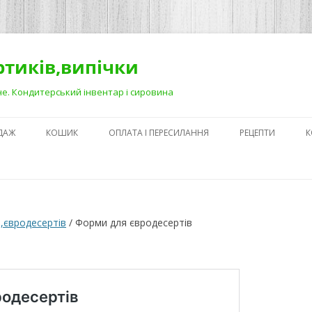
ортиків,випічки
Рівне. Кондитерський інвентар і сировина
ДАЖ
КОШИК
ОПЛАТА І ПЕРЕСИЛАННЯ
РЕЦЕПТИ
К
ЯК ЗРОБИТИ ГА
НА ДЕСЕРТАХ
СЕКРЕТИ ПРИГОТ
,євродесертів
/ Форми для євродесертів
АБО ЯК ПОЛЕГШ
ПРОЦЕС)
ПЕРШІ КРОКИ В
КОНДИТЕРСЬКОМ
З ЧОГО ПОЧАТИ