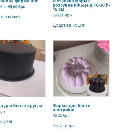
конова форма Buc
Металева форма
розсувне кільце д 16-30,h-
Оригінальна
Поточна
0
₴рн
95,00
₴рн
16 см
ціна:
ціна:
168,00 ₴рн.
95,00 ₴рн.
295,00
₴рн
и в кошик
Додати в кошик
а для бенто кругла
Форма для бенто
кантучіно
₴рн
90,00
₴рн
и далі
Читати далі