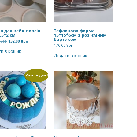
а для кейк-попсів
Тефлонова форма
.5*2 см
15*15*6см з роз”ємним
бортиком
Оригінальна
Поточна
0
₴рн
132,00
₴рн
ціна:
ціна:
170,00
₴рн
144,00 ₴рн.
132,00 ₴рн.
и в кошик
Додати в кошик
Розпродаж!