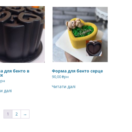
а для бенто в
Форма для бенто серце
ях
90,00
₴рн
₴рн
Читати далі
и далі
1
2
→