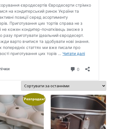
ВЕРШКОВО-СИРН
ТОРТУ,РЕЦЕПТ 
РЕЦЕПТ МАСТИК
ПОКРИТТЯ ТОРТІ
ЖЕЛАТИНУ
РЕЦЕПТ ЛИМОНН
МАКОМ
МАСТИКА МЕДО
МИГДАЛЬНЕ ПЕ
“ЗГУЩЕНОГО МО
Розпродаж!
НЕ БУВАЄ АБО 
ДЕСЕРТ АРГЕНТИ
РЕЦЕПТ ДЛЯ ШО
ПОТЬОКІВ