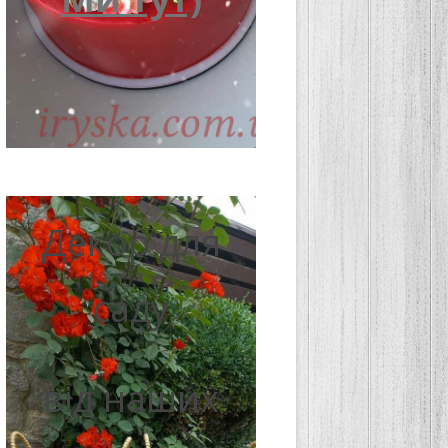
Декор для
саду
від наших