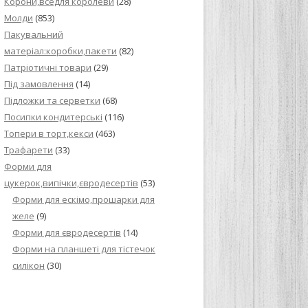
Корони,вседля королеви
(28)
Молди
(853)
Пакувальний
матеріал:коробки,пакети
(82)
Патріотичні товари
(29)
Під замовлення
(14)
Підложки та серветки
(68)
Посипки кондитерські
(116)
Топери в торт,кекси
(463)
Трафарети
(33)
Форми для
цукерок,випічки,євродесертів
(53)
Форми для ескімо,прошарки для
желе
(9)
Форми для євродесертів
(14)
Форми на планшеті для тістечок
силікон
(30)