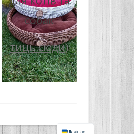
для котів та
собак
тиць сюди)
Ukrainian