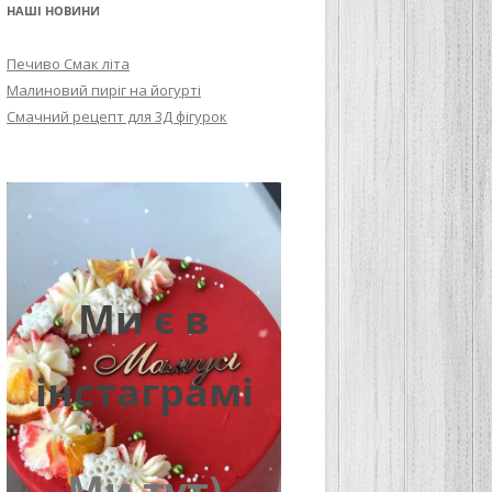
НАШІ НОВИНИ
Печиво Смак літа
Малиновий пиріг на йогурті
Смачний рецепт для 3Д фігурок
Ми є в
інстаграмі
Ми тут)