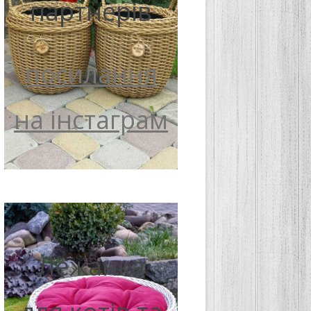
партнерів
посилання
на інстаграм
Лежанка