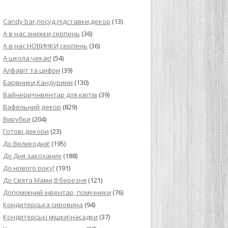
ИЙ КРЕМ ДЛЯ
Candy bar,посуд,підставки,декор
(13)
ПРИГОТУВАННЯ
А в нас знижки,серпень
(36)
А в нас НОВИНКИ,серпень
(36)
И ДЛЯ
А школа чекає!
(54)
В НА ОСНОВІ
Алфавіт та цифри
(39)
Барвники,Кандурини
(130)
ОГО ПИРОГА З
Вайнери+інвентар для квітів
(39)
Вафельний декор
(829)
Вирубки
(204)
ВА
Готові декори
(23)
До Великодня!
(195)
ЧИВКО
До Дня закоханих
(188)
ЛОКА БАГАТО
До нового року!
(191)
УЛЮБЛЕНИЙ
До Свята Мами,8 березня
(121)
НЦІВ”
Допоміжний інвентар, помічники
(76)
Кондитерська сировина
(94)
КОЛАДНИХ
Кондитерські мішки\насадки
(37)