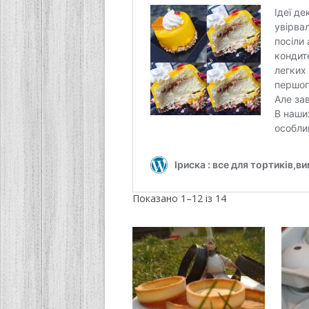
Сортовано
Показано 1–12 із 14
за
останнім