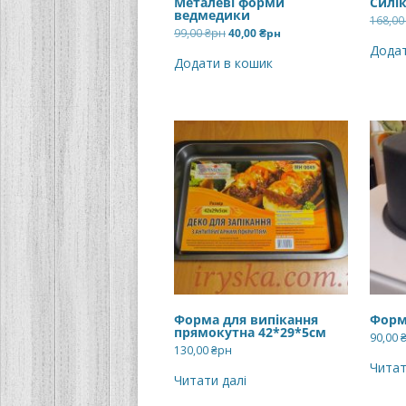
Металеві форми
Силі
ведмедики
168,0
Оригінальна
Поточна
99,00
₴рн
40,00
₴рн
ціна:
ціна:
Додат
99,00 ₴рн.
40,00 ₴рн.
Додати в кошик
Форма для випікання
Форм
прямокутна 42*29*5см
90,00
130,00
₴рн
Читат
Читати далі