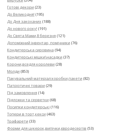
Готові декори
(23)
До Великодня!
(195)
До Дня закоханих
(188)
До нового року!
(191)
До Свята Мами,8 березня
(121)
Допоміжний інвентар, помічники
(76)
Кондитерська сировина
(94)
Кондитерські мішки\насадки
(37)
Корони,вседля королеви
(28)
Молди
(853)
Пакувальний матеріал:коробки,пакети
(82)
Патріотичні товари
(29)
Під замовлення
(14)
Підложки та серветки
(68)
Посипки кондитерські
(116)
Топери в торт,кекси
(463)
Трафарети
(33)
Форми для цукерок,випічки,євродесертів
(53)