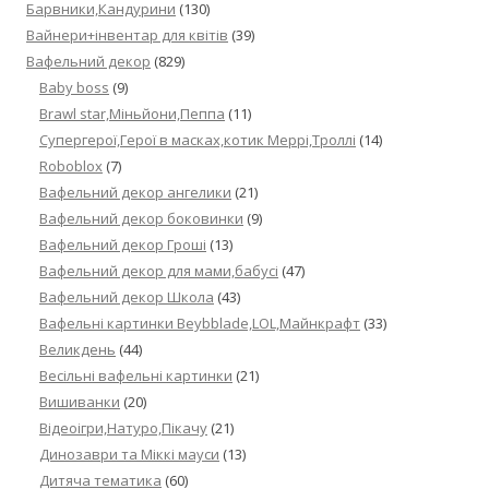
Барвники,Кандурини
(130)
Вайнери+інвентар для квітів
(39)
Вафельний декор
(829)
Baby boss
(9)
Brawl star,Міньйони,Пеппа
(11)
Cупергерої,Герої в масках,котик Меррі,Троллі
(14)
Roboblox
(7)
Вафельний декор ангелики
(21)
Вафельний декор боковинки
(9)
Вафельний декор Гроші
(13)
Вафельний декор для мами,бабусі
(47)
Вафельний декор Школа
(43)
Вафельні картинки Beybblade,LOL,Майнкрафт
(33)
Великдень
(44)
Весільні вафельні картинки
(21)
Вишиванки
(20)
Відеоігри,Натуро,Пікачу
(21)
Динозаври та Міккі мауси
(13)
Дитяча тематика
(60)