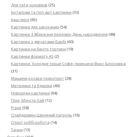
Для тата,чоловіків
(25)
Інстаграм та поп-арт картинки
(33)
Інші герої
(65)
Картинки для закоханих
(54)
Картинки З 8березня,Хелловін,День народження
(48)
Картинки з дівчатами,Барбі
(60)
Картинки на бенто тортики
(19)
Картинки формату А5
(2)
Картинки: Холодне серце,Софія, принцеси,Вінкс,Білосніжка
(31)
Машини,козаки,транспорт
(28)
Метелики та бджілки
(40)
Новорічні картинки
(64)
Поні, Монстр Хай
(12)
Різне
(58)
Спайдермен,Щенячий патруль
(16)
Спорт,хоббі,робота
(14)
Тачки
(13)
Вирубки
(204)