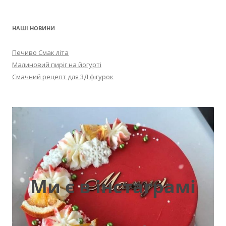
НАШІ НОВИНИ
Печиво Смак літа
Малиновий пиріг на йогурті
Смачний рецепт для 3Д фігурок
Ми є в інстаграмі