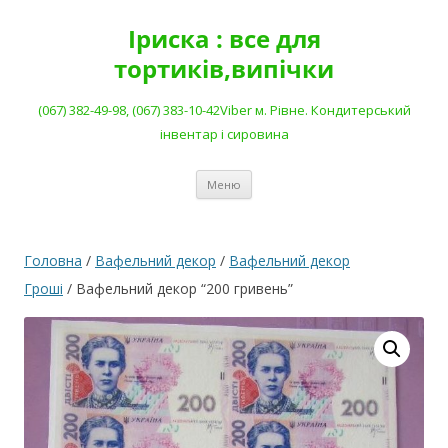
Перейти
до
Іриска : все для
вмісту
тортиків,випічки
(067) 382-49-98, (067) 383-10-42Viber м. Рівне. Кондитерський
інвентар і сировина
Меню
Головна
/
Вафельний декор
/
Вафельний декор
Гроші
/ Вафельний декор “200 гривень”