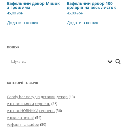
Вафельний декор Мішок
Вафельний декор 100
з грошима
доларів на весь листок
45,00
₴рн
45,00
₴рн
Додати в кошик
Додати в кошик
ПОШУК
КАТЕГОРІЇ ТОВАРІВ
Candy bar,посуд,підставки,декор
(13)
А в нас знижки,серпень
(36)
А в нас НОВИНКИ,серпень
(36)
А школа чекає!
(54)
Алфавіт та цифри
(39)