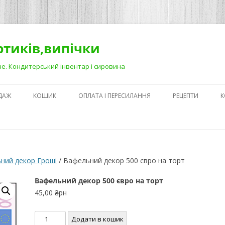
ортиків,випічки
Рівне. Кондитерський інвентар і сировина
ДАЖ
КОШИК
ОПЛАТА І ПЕРЕСИЛАННЯ
РЕЦЕПТИ
К
ЯК ЗРОБИТИ ГА
НА ДЕСЕРТАХ
СЕКРЕТИ ПРИГОТ
ний декор Гроші
/ Вафельний декор 500 євро на торт
АБО ЯК ПОЛЕГШ
ПРОЦЕС)
Вафельний декор 500 євро на торт
45,00
₴рн
ПЕРШІ КРОКИ В
КОНДИТЕРСЬКОМ
Вафельний
Додати в кошик
З ЧОГО ПОЧАТИ