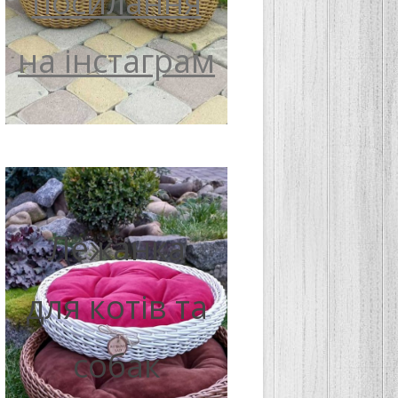
посилання
на інстаграм
Лежанка
для котів та
собак