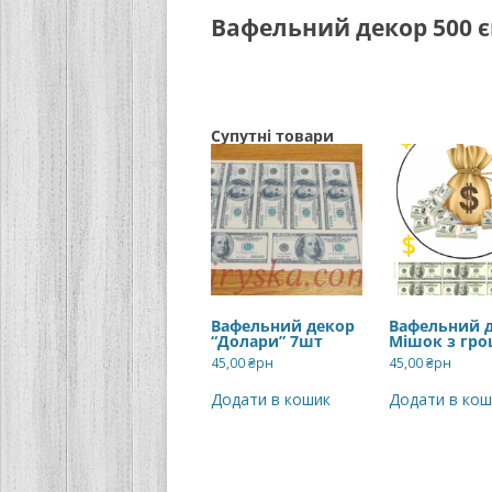
Вафельний декор 500 є
Супутні товари
Вафельний декор
Вафельний 
“Долари” 7шт
Мішок з гр
45,00
₴рн
45,00
₴рн
Додати в кошик
Додати в кош