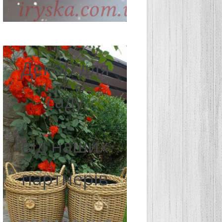
Декор для
саду
від наших
партнерів