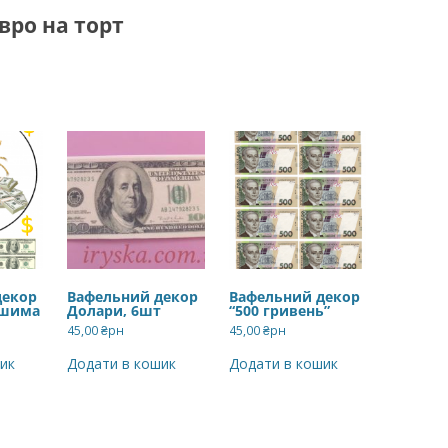
вро на торт
декор
Вафельний декор
Вафельний декор
ошима
Долари, 6шт
“500 гривень”
45,00
₴рн
45,00
₴рн
ик
Додати в кошик
Додати в кошик