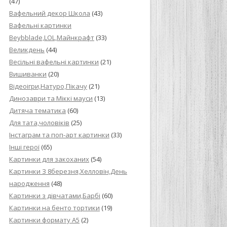
(47)
Вафельний декор Школа
(43)
Вафельні картинки
Beybblade,LOL,Майнкрафт
(33)
Великдень
(44)
Весільні вафельні картинки
(21)
Вишиванки
(20)
Відеоігри,Натуро,Пікачу
(21)
Динозаври та Міккі мауси
(13)
Дитяча тематика
(60)
Для тата,чоловіків
(25)
Інстаграм та поп-арт картинки
(33)
Інші герої
(65)
Картинки для закоханих
(54)
Картинки З 8березня,Хелловін,День
народження
(48)
Картинки з дівчатами,Барбі
(60)
Картинки на бенто тортики
(19)
Картинки формату А5
(2)