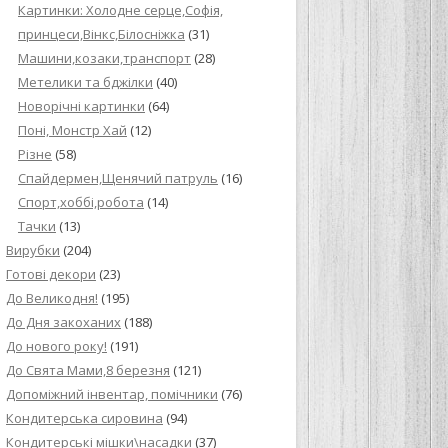
Картинки: Холодне серце,Софія,
принцеси,Вінкс,Білосніжка
(31)
Машини,козаки,транспорт
(28)
Метелики та бджілки
(40)
Новорічні картинки
(64)
Поні, Монстр Хай
(12)
Різне
(58)
Спайдермен,Щенячий патруль
(16)
Спорт,хоббі,робота
(14)
Тачки
(13)
Вирубки
(204)
Готові декори
(23)
До Великодня!
(195)
До Дня закоханих
(188)
До нового року!
(191)
До Свята Мами,8 березня
(121)
Допоміжний інвентар, помічники
(76)
Кондитерська сировина
(94)
Кондитерські мішки\насадки
(37)