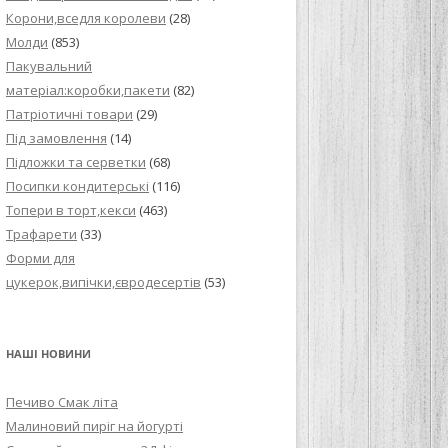
Корони,вседля королеви
(28)
Молди
(853)
Пакувальний
матеріал:коробки,пакети
(82)
Патріотичні товари
(29)
Під замовлення
(14)
Підложки та серветки
(68)
Посипки кондитерські
(116)
Топери в торт,кекси
(463)
Трафарети
(33)
Форми для
цукерок,випічки,євродесертів
(53)
НАШІ НОВИНИ
Печиво Смак літа
Малиновий пиріг на йогурті