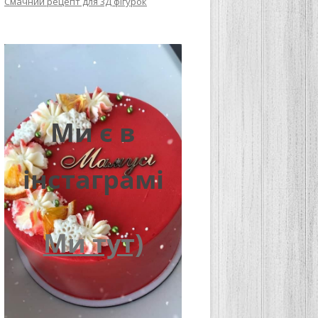
Смачний рецепт для 3Д фігурок
Ми є в
інстаграмі
Ми тут)