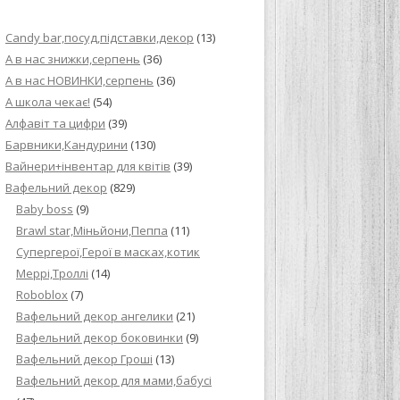
ИЙ КРЕМ ДЛЯ
Candy bar,посуд,підставки,декор
(13)
ПРИГОТУВАННЯ
А в нас знижки,серпень
(36)
А в нас НОВИНКИ,серпень
(36)
И ДЛЯ
А школа чекає!
(54)
В НА ОСНОВІ
Алфавіт та цифри
(39)
Барвники,Кандурини
(130)
ОГО ПИРОГА З
Вайнери+інвентар для квітів
(39)
Вафельний декор
(829)
Baby boss
(9)
ВА
Brawl star,Міньйони,Пеппа
(11)
Cупергерої,Герої в масках,котик
ЧИВКО
Меррі,Троллі
(14)
ЛОКА БАГАТО
Roboblox
(7)
УЛЮБЛЕНИЙ
Вафельний декор ангелики
(21)
НЦІВ”
Вафельний декор боковинки
(9)
Вафельний декор Гроші
(13)
КОЛАДНИХ
Вафельний декор для мами,бабусі