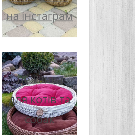
на інстаграм
Лежанка
для котів та
собак