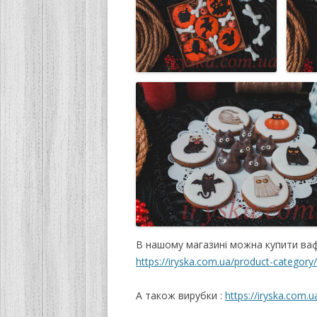
В нашому магазині можна купити ваф
https://iryska.com.ua/product-category
А також вирубки :
https://iryska.com.