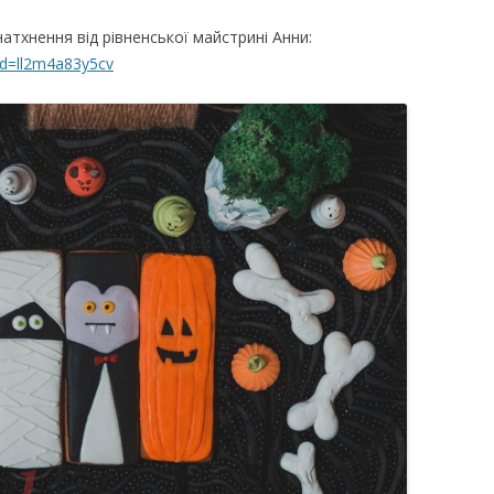
тхнення від рівненської майстрині Анни:
id=ll2m4a83y5cv