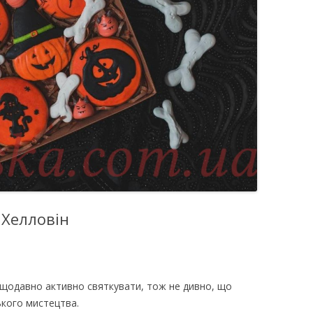
ВЕРШКОВО-СИРН
ТОРТУ,РЕЦЕПТ 
РЕЦЕПТ МАСТИК
ПОКРИТТЯ ТОРТІ
ЖЕЛАТИНУ
РЕЦЕПТ ЛИМОНН
МАКОМ
МАСТИКА МЕДО
МИГДАЛЬНЕ ПЕ
 Хелловін
“ЗГУЩЕНОГО МО
НЕ БУВАЄ АБО 
ДЕСЕРТ АРГЕНТИ
нещодавно активно святкувати, тож не дивно, що
РЕЦЕПТ ДЛЯ ШО
ького мистецтва.
ПОТЬОКІВ