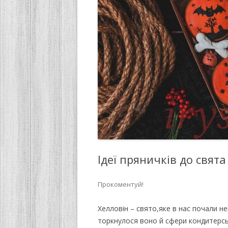
Ідеї пряничків до свята
Прокоментуй!
Хелловін – свято,яке в нас почали 
торкнулося воно й сфери кондитерс