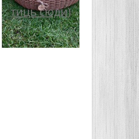
тиць сюди)