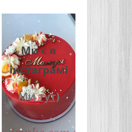
Ми є в
інстаграмі
Ми тут)