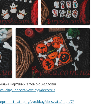
ельні картинки з темою Хелловін
/vavelnyy-decors/vavelnyy-decors1/
ua/product-category/vyrubkuy/do-sviata/page/7/