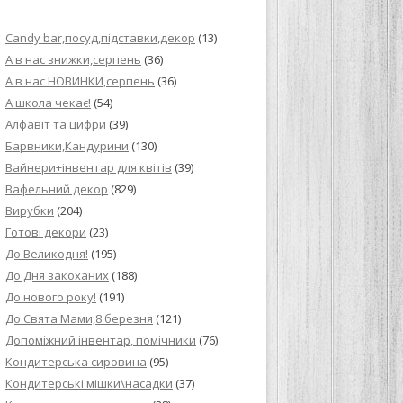
ИЙ КРЕМ ДЛЯ
Candy bar,посуд,підставки,декор
(13)
ПРИГОТУВАННЯ
А в нас знижки,серпень
(36)
А в нас НОВИНКИ,серпень
(36)
И ДЛЯ
А школа чекає!
(54)
В НА ОСНОВІ
Алфавіт та цифри
(39)
Барвники,Кандурини
(130)
ОГО ПИРОГА З
Вайнери+інвентар для квітів
(39)
Вафельний декор
(829)
Вирубки
(204)
ВА
Готові декори
(23)
До Великодня!
(195)
ЧИВКО
До Дня закоханих
(188)
ЛОКА БАГАТО
До нового року!
(191)
УЛЮБЛЕНИЙ
До Свята Мами,8 березня
(121)
НЦІВ”
Допоміжний інвентар, помічники
(76)
Кондитерська сировина
(95)
КОЛАДНИХ
Кондитерські мішки\насадки
(37)