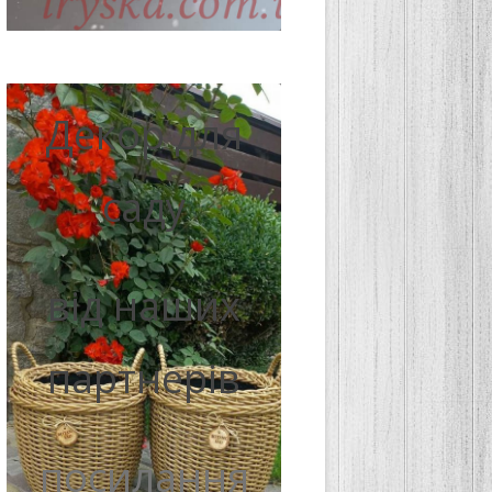
Декор для
саду
від наших
партнерів
посилання