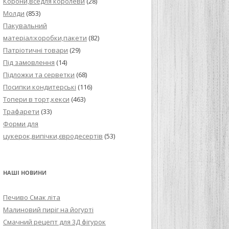
Корони,вседля королеви
(28)
Молди
(853)
Пакувальний
матеріал:коробки,пакети
(82)
Патріотичні товари
(29)
Під замовлення
(14)
Підложки та серветки
(68)
Посипки кондитерські
(116)
Топери в торт,кекси
(463)
Трафарети
(33)
Форми для
цукерок,випічки,євродесертів
(53)
НАШІ НОВИНИ
Печиво Смак літа
Малиновий пиріг на йогурті
Смачний рецепт для 3Д фігурок