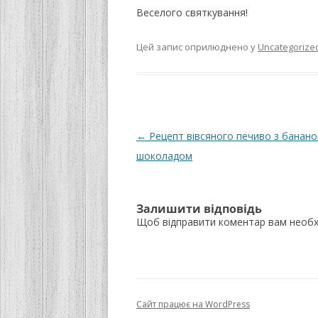
Веселого святкування!
Цей запис оприлюднено у
Uncategorize
Навігація
←
Рецепт вівсяного печиво з банано
по
шоколадом
запису
Залишити відповідь
Щоб відправити коментар вам необ
Сайт працює на WordPress