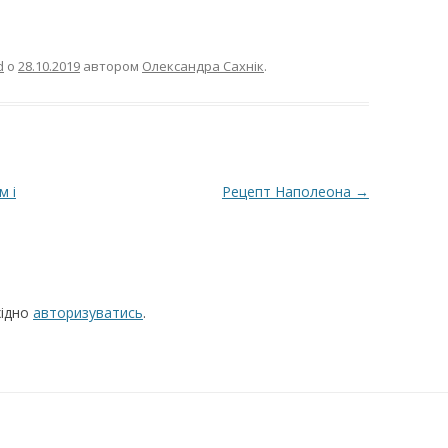
d
о
28.10.2019
автором
Олександра Сахнік
.
м і
Рецепт Наполеона
→
хідно
авторизуватись
.