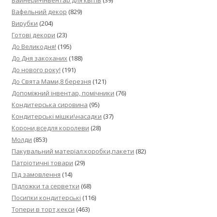
Вафельний декор
(829)
Вирубки
(204)
Готові декори
(23)
До Великодня!
(195)
До Дня закоханих
(188)
До нового року!
(191)
До Свята Мами,8 березня
(121)
Допоміжний інвентар, помічники
(76)
Кондитерська сировина
(95)
Кондитерські мішки\насадки
(37)
Корони,вседля королеви
(28)
Молди
(853)
Пакувальний матеріал:коробки,пакети
(82)
Патріотичні товари
(29)
Під замовлення
(14)
Підложки та серветки
(68)
Посипки кондитерські
(116)
Топери в торт,кекси
(463)