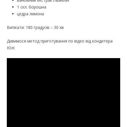
ванільний екстракт/ванілін
1 скл. борошна
цедра лимона
Випікати: 180 градусів – 30 хв
Дивимося метод приготування по відео від кондитера
Юлі: