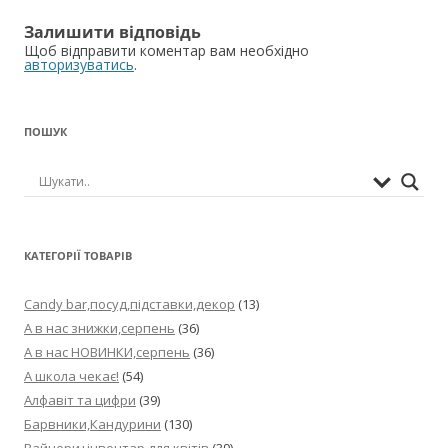
Залишити відповідь
Щоб відправити коментар вам необхідно
авторизуватись
.
ПОШУК
КАТЕГОРІЇ ТОВАРІВ
Candy bar,посуд,підставки,декор
(13)
А в нас знижки,серпень
(36)
А в нас НОВИНКИ,серпень
(36)
А школа чекає!
(54)
Алфавіт та цифри
(39)
Барвники,Кандурини
(130)
Вайнери+інвентар для квітів
(39)