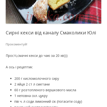
Сирні кекси від каналу Смаколики Юлі
Прокоментуй!
Прості,смачні кекси до чаю за 20 хв)))
А ось і рецептик:
200 г кисломолочного сиру
2 яйця 2 ст л сметани
60 г розтопленого вершкового масла
1 неповна скл. цукру
пів ч. л соди лимонний сік (погасити соду)