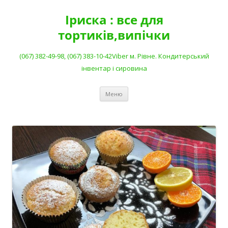
Перейти
до
Іриска : все для
вмісту
тортиків,випічки
(067) 382-49-98, (067) 383-10-42Viber м. Рівне. Кондитерський
інвентар і сировина
Меню