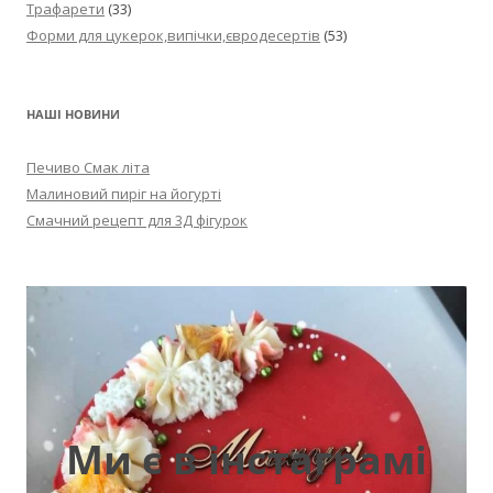
Трафарети
(33)
Форми для цукерок,випічки,євродесертів
(53)
НАШІ НОВИНИ
Печиво Смак літа
Малиновий пиріг на йогурті
Смачний рецепт для 3Д фігурок
Ми є в інстаграмі