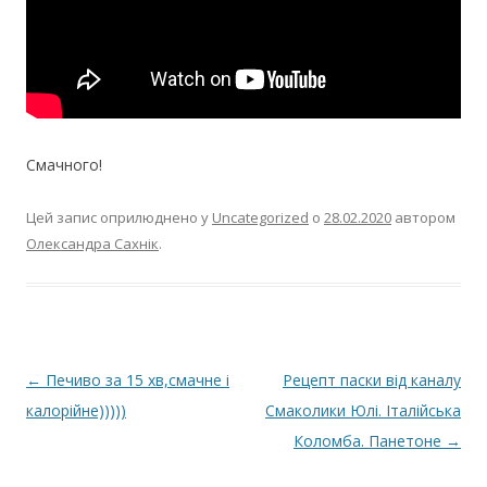
Смачного!
Цей запис оприлюднено у
Uncategorized
о
28.02.2020
автором
Олександра Сахнік
.
Навігація
←
Печиво за 15 хв,смачне і
Рецепт паски від каналу
по
калорійне)))))
Смаколики Юлі. Італійська
запису
Коломба. Панетоне
→