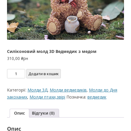
Силіконовий молд 3D Ведмедик з медом
310,00
₴рн
Силіконовий
Додати в кошик
молд
3D
Категорії:
Молди 3Д
,
Молди ведмедиків
,
Молди до Дня
Ведмедик
закоханих
,
Молди птахи,звірі
Позначка:
ведмедик
з
медом
Опис
Відгуки (0)
кількість
Опис