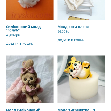
Силіконовий молд
Молд роги оленя
“Голуб”
66,00
₴рн
48,00
₴рн
Додати в кошик
Додати в кошик
Молд силіконовий
Молд тигренятко 3Д