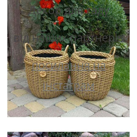
Декор для саду
від наших партнерів
посилання на
інстаграм