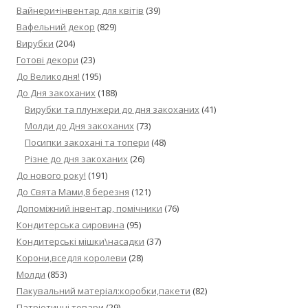
Вайнери+інвентар для квітів
(39)
Вафельний декор
(829)
Вирубки
(204)
Готові декори
(23)
До Великодня!
(195)
До Дня закоханих
(188)
Вирубки та плунжери до дня закоханих
(41)
Молди до Дня закоханих
(73)
Посипки закохані та топери
(48)
Різне до дня закоханих
(26)
До нового року!
(191)
До Свята Мами,8 березня
(121)
Допоміжний інвентар, помічники
(76)
Кондитерська сировина
(95)
Кондитерські мішки\насадки
(37)
Корони,вседля королеви
(28)
Молди
(853)
Пакувальний матеріал:коробки,пакети
(82)
Патріотичні товари
(29)