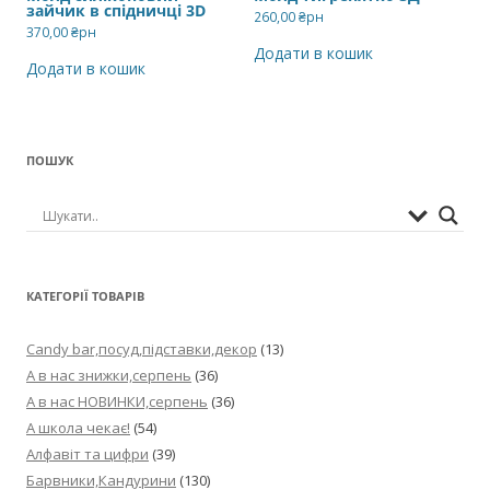
зайчик в спідничці 3D
260,00
₴рн
370,00
₴рн
Додати в кошик
Додати в кошик
ПОШУК
КАТЕГОРІЇ ТОВАРІВ
Candy bar,посуд,підставки,декор
(13)
А в нас знижки,серпень
(36)
А в нас НОВИНКИ,серпень
(36)
А школа чекає!
(54)
Алфавіт та цифри
(39)
Барвники,Кандурини
(130)