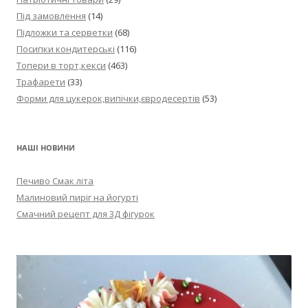
Під замовлення
(14)
Підложки та серветки
(68)
Посипки кондитерські
(116)
Топери в торт,кекси
(463)
Трафарети
(33)
Форми для цукерок,випічки,євродесертів
(53)
НАШІ НОВИНИ
Печиво Смак літа
Малиновий пиріг на йогурті
Смачний рецепт для 3Д фігурок