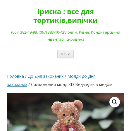
Перейти
до
Іриска : все для
вмісту
тортиків,випічки
(067) 382-49-98, (067) 383-10-42Viber м. Рівне. Кондитерський
інвентар і сировина
Меню
Головна
/
До Дня закоханих
/
Молди до Дня
закоханих
/ Силіконовий молд 3D Ведмедик з медом