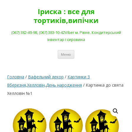
Перейти
до
Іриска : все для
вмісту
тортиків,випічки
(067) 382-49-98, (067) 383-10-42Viber м. Рівне. Кондитерський
інвентар і сировина
Меню
Головна
/
Вафельний декор
/
Картинки З
8березня,Хелловін,День народження
/ Картинка до свята
Хелловін №1