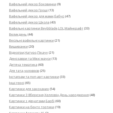
Вафельний декор боковинки
(9)
Вафельний декор Гроші
(13)
Вафельний декор для мами,бабусі
(47)
Вафельний декор Школа
(43)
Вафельні картинки Beybblade,LOL,Майнкрафт
(33)
Великдень
(44)
Весільні вафельні картинки
(21)
Вишиванки
(20)
Відеоігри,Натуро,Пікачу
(21)
Динозаври та Міккі мауси
(13)
Дитяча тематика
(60)
Для тата,чоловіків
(25)
Інстаграм та поп-арт картинки
(33)
Інші герої
(65)
Картинки для закоханих
(54)
Картинки З 8березня,Хелловін,День народження
(48)
Картинки з дівчатами,Барбі
(60)
Картинки на бенто тортики
(19)