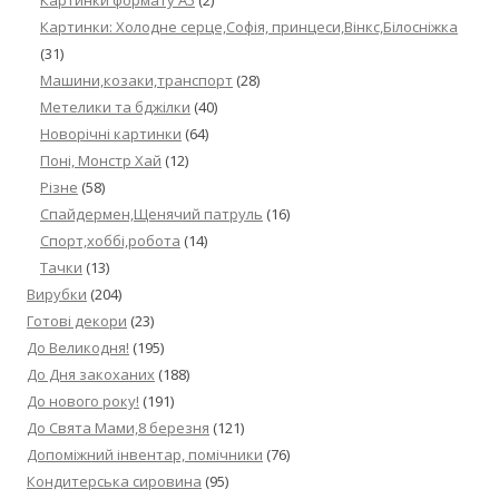
Картинки формату А5
(2)
Картинки: Холодне серце,Софія, принцеси,Вінкс,Білосніжка
(31)
Машини,козаки,транспорт
(28)
Метелики та бджілки
(40)
Новорічні картинки
(64)
Поні, Монстр Хай
(12)
Різне
(58)
Спайдермен,Щенячий патруль
(16)
Спорт,хоббі,робота
(14)
Тачки
(13)
Вирубки
(204)
Готові декори
(23)
До Великодня!
(195)
До Дня закоханих
(188)
До нового року!
(191)
До Свята Мами,8 березня
(121)
Допоміжний інвентар, помічники
(76)
Кондитерська сировина
(95)