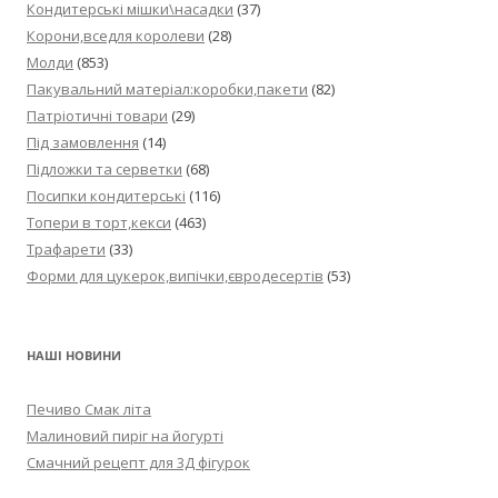
Кондитерські мішки\насадки
(37)
Корони,вседля королеви
(28)
Молди
(853)
Пакувальний матеріал:коробки,пакети
(82)
Патріотичні товари
(29)
Під замовлення
(14)
Підложки та серветки
(68)
Посипки кондитерські
(116)
Топери в торт,кекси
(463)
Трафарети
(33)
Форми для цукерок,випічки,євродесертів
(53)
НАШІ НОВИНИ
Печиво Смак літа
Малиновий пиріг на йогурті
Смачний рецепт для 3Д фігурок