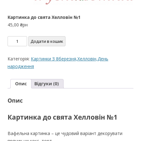
Картинка до свята Хелловін №1
45,00
₴рн
Картинка
Додати в кошик
до
свята
Категорія:
Картинки З 8березня,Хелловін,День
Хелловін
народження
№1
кількість
Опис
Відгуки (0)
Опис
Картинка до свята Хелловін №1
Вафельна картинка – це чудовий варіант декорувати
пряник чи кекс, торт