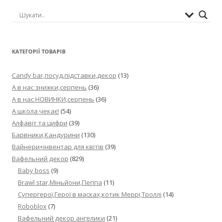
КАТЕГОРІЇ ТОВАРІВ
Candy bar,посуд,підставки,декор
(13)
А в нас знижки,серпень
(36)
А в нас НОВИНКИ,серпень
(36)
А школа чекає!
(54)
Алфавіт та цифри
(39)
Барвники,Кандурини
(130)
Вайнери+інвентар для квітів
(39)
Вафельний декор
(829)
Baby boss
(9)
Brawl star,Міньйони,Пеппа
(11)
Cупергерої,Герої в масках,котик Меррі,Троллі
(14)
Roboblox
(7)
Вафельний декор ангелики
(21)