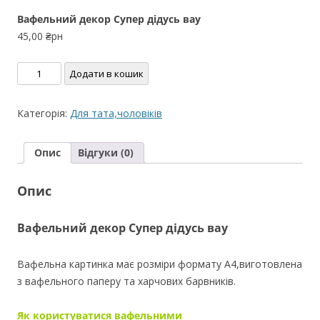
Вафельний декор Супер дідусь вау
45,00
₴рн
Вафельний
Додати в кошик
декор
Супер
Категорія:
Для тата,чоловіків
дідусь
вау
Опис
Відгуки (0)
кількість
Опис
Вафельний декор Супер дідусь вау
Вафельна картинка має розміри формату A4,виготовлена
з вафельного паперу та харчових барвників.
Як користуватися вафельними