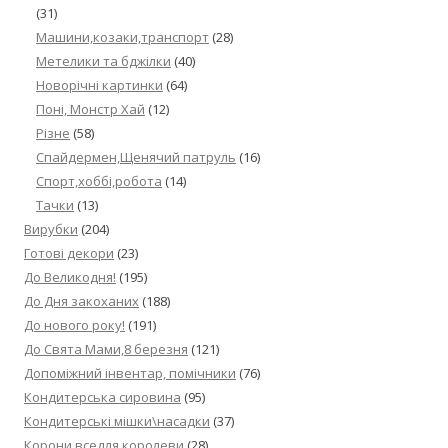
(31)
Машини,козаки,транспорт
(28)
Метелики та бджілки
(40)
Новорічні картинки
(64)
Поні, Монстр Хай
(12)
Різне
(58)
Спайдермен,Щенячий патруль
(16)
Спорт,хоббі,робота
(14)
Тачки
(13)
Вирубки
(204)
Готові декори
(23)
До Великодня!
(195)
До Дня закоханих
(188)
До нового року!
(191)
До Свята Мами,8 березня
(121)
Допоміжний інвентар, помічники
(76)
Кондитерська сировина
(95)
Кондитерські мішки\насадки
(37)
Корони,вседля королеви
(28)