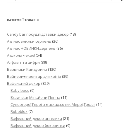
КАТЕГОРІЇ ТОВАРІВ
Candy bar,посуд,підставки,декор
(13)
А в нас знижки,серпень
(36)
А в нас НОВИНКИ,серпень
(36)
А школа чекає!
(54)
Алфавіт та цифри
(39)
Барвники,Кандурини
(130)
Вайнери+інвентар для квітів
(39)
Вафельний декор
(829)
Baby boss
(9)
Brawl star,Міньйони,Пеппа
(11)
Cупергерої,Герої в масках,котик Меррі,Троллі
(14)
Roboblox
(7)
Вафельний декор ангелики
(21)
Вафельний декор боковинки
(9)