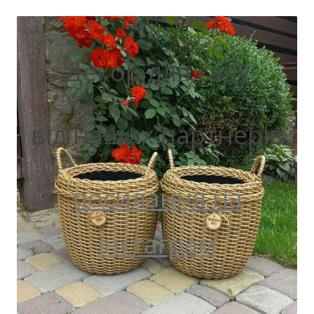
Декор для саду
від наших партнерів
посилання на
інстаграм