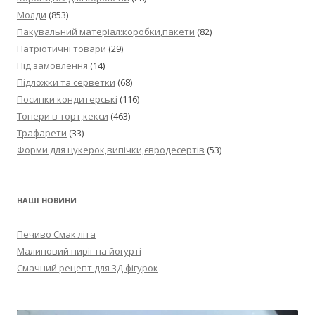
Молди
(853)
Пакувальний матеріал:коробки,пакети
(82)
Патріотичні товари
(29)
Під замовлення
(14)
Підложки та серветки
(68)
Посипки кондитерські
(116)
Топери в торт,кекси
(463)
Трафарети
(33)
Форми для цукерок,випічки,євродесертів
(53)
НАШІ НОВИНИ
Печиво Смак літа
Малиновий пиріг на йогурті
Смачний рецепт для 3Д фігурок