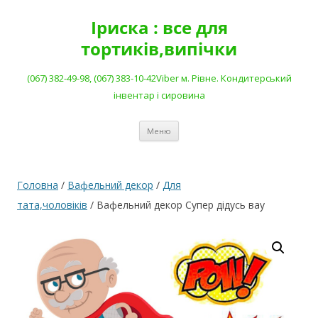
Перейти
до
Іриска : все для
вмісту
тортиків,випічки
(067) 382-49-98, (067) 383-10-42Viber м. Рівне. Кондитерський
інвентар і сировина
Меню
Головна
/
Вафельний декор
/
Для
тата,чоловіків
/ Вафельний декор Супер дідусь вау