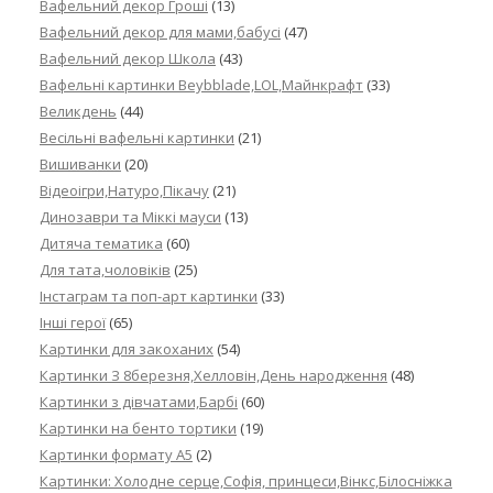
Вафельний декор Гроші
(13)
Вафельний декор для мами,бабусі
(47)
Вафельний декор Школа
(43)
Вафельні картинки Beybblade,LOL,Майнкрафт
(33)
Великдень
(44)
Весільні вафельні картинки
(21)
Вишиванки
(20)
Відеоігри,Натуро,Пікачу
(21)
Динозаври та Міккі мауси
(13)
Дитяча тематика
(60)
Для тата,чоловіків
(25)
Інстаграм та поп-арт картинки
(33)
Інші герої
(65)
Картинки для закоханих
(54)
Картинки З 8березня,Хелловін,День народження
(48)
Картинки з дівчатами,Барбі
(60)
Картинки на бенто тортики
(19)
Картинки формату А5
(2)
Картинки: Холодне серце,Софія, принцеси,Вінкс,Білосніжка