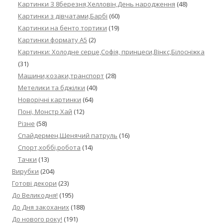
Картинки З 8березня,Хелловін,День народження
(48)
Картинки з дівчатами,Барбі
(60)
Картинки на бенто тортики
(19)
Картинки формату А5
(2)
Картинки: Холодне серце,Софія, принцеси,Вінкс,Білосніжка
(31)
Машини,козаки,транспорт
(28)
Метелики та бджілки
(40)
Новорічні картинки
(64)
Поні, Монстр Хай
(12)
Різне
(58)
Спайдермен,Щенячий патруль
(16)
Спорт,хоббі,робота
(14)
Тачки
(13)
Вирубки
(204)
Готові декори
(23)
До Великодня!
(195)
До Дня закоханих
(188)
До нового року!
(191)