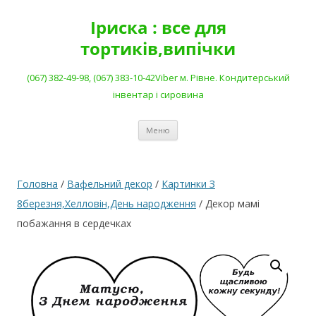
Перейти
до
Іриска : все для
вмісту
тортиків,випічки
(067) 382-49-98, (067) 383-10-42Viber м. Рівне. Кондитерський
інвентар і сировина
Меню
Головна
/
Вафельний декор
/
Картинки З
8березня,Хелловін,День народження
/ Декор мамі
побажання в сердечках