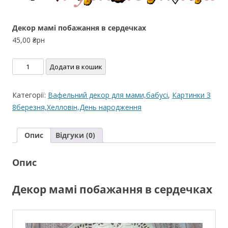
Декор мамі побажання в сердечках
45,00
₴рн
Декор
Додати в кошик
мамі
побажання
Категорії:
Вафельний декор для мами,бабусі
,
Картинки З
в
8березня,Хелловін,День народження
сердечках
кількість
Опис
Відгуки (0)
Опис
Декор мамі побажання в сердечках