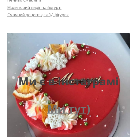
Печиво Смак літа
Малиновий пиріг на йогурті
Смачний рецепт для 3Д фігурок
Ми є в інстаграмі
Ми тут)