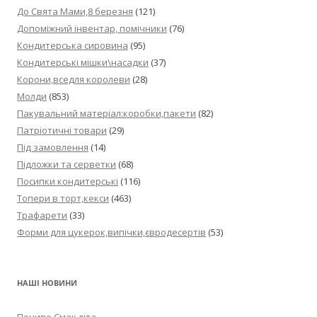
До Свята Мами,8 березня
(121)
Допоміжний інвентар, помічники
(76)
Кондитерська сировина
(95)
Кондитерські мішки\насадки
(37)
Корони,вседля королеви
(28)
Молди
(853)
Пакувальний матеріал:коробки,пакети
(82)
Патріотичні товари
(29)
Під замовлення
(14)
Підложки та серветки
(68)
Посипки кондитерські
(116)
Топери в торт,кекси
(463)
Трафарети
(33)
Форми для цукерок,випічки,євродесертів
(53)
НАШІ НОВИНИ