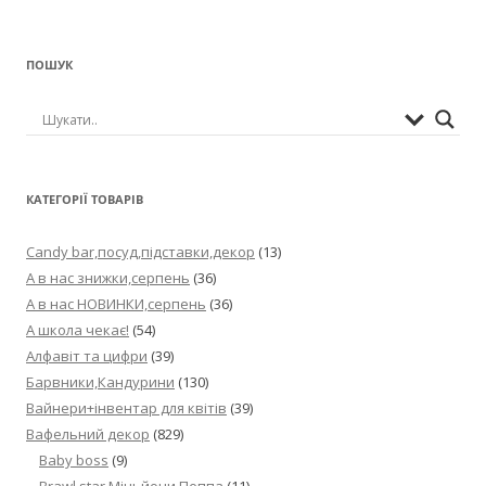
ПОШУК
КАТЕГОРІЇ ТОВАРІВ
Candy bar,посуд,підставки,декор
(13)
А в нас знижки,серпень
(36)
А в нас НОВИНКИ,серпень
(36)
А школа чекає!
(54)
Алфавіт та цифри
(39)
Барвники,Кандурини
(130)
Вайнери+інвентар для квітів
(39)
Вафельний декор
(829)
Baby boss
(9)