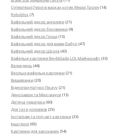
Brawl star,Міньйони,Пеппа
(11)
Cупергерої,Герої в масках,котик Меррі,Троллі
(14)
Roboblox
(7)
Вафельний декор ангелики
(21)
Вафельний декор боковинки
(9)
Вафельний декор Гроші
(13)
Вафельний декор для мами,бабусі
(47)
Вафельний декор Школа
(43)
Вафельні картинки Beybblade,LOL,Майнкрафт
(33)
Великдень
(44)
Весільні вафельні картинки
(21)
Вишиванки
(20)
Відеоігри,Натуро,Пікачу
(21)
Динозаври та Міккі мауси
(13)
Дитяча тематика
(60)
Для тата,чоловіків
(25)
Інстаграм та поп-арт картинки
(33)
Інші герої
(65)
Картинки для закоханих
(54)