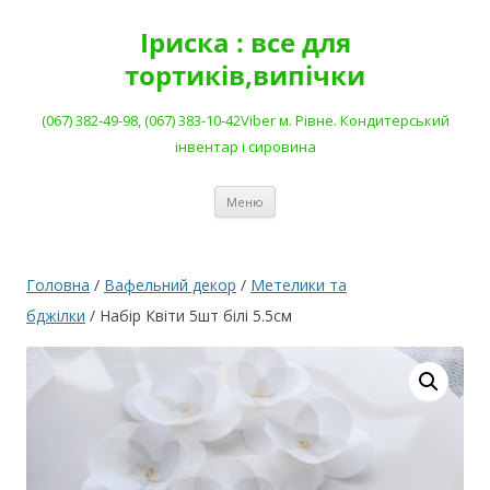
Перейти
до
Іриска : все для
вмісту
тортиків,випічки
(067) 382-49-98, (067) 383-10-42Viber м. Рівне. Кондитерський
інвентар і сировина
Меню
Головна
/
Вафельний декор
/
Метелики та
бджілки
/ Набір Квіти 5шт білі 5.5см