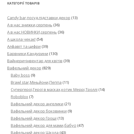
КАТЕГОРІЇ ТОВАРІВ
Candy bar,посуд,підставки,декор
(13)
А в нас знижки,серпень
(36)
А в нас НОВИНКИ,серпень
(36)
А школа чекає!
(54)
Алфавіт та цифри
(39)
Барвники,Кандурини
(130)
Вайнери+інвентар для квітів
(39)
Вафельний декор
(829)
Baby boss
(9)
Brawl star,Міньйони,Пеппа
(11)
Cупергерої,Герої в масках,котик Меррі,Троллі
(14)
Roboblox
(7)
Вафельний декор ангелики
(21)
Вафельний декор боковинки
(9)
Вафельний декор Гроші
(13)
Вафельний декор для мами,бабусі
(47)
Вафельний декор Школа
(43)