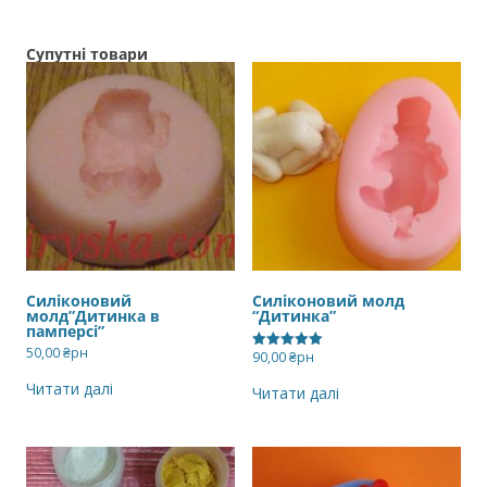
Супутні товари
Силіконовий
Силіконовий молд
молд”Дитинка в
“Дитинка”
памперсі”
50,00
₴рн
90,00
₴рн
Оцінено в
5.00
з 5
Читати далі
Читати далі