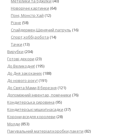
Метелики та бджілки
(40)
Новорічні картинки
(64)
Поні, Монстр Хай
(12)
Різне
(58)
Спайдермен,Щенячий патруль
(16)
Спорт,хоббі,робота
(14)
Тачки
(13)
Вирубки
(204)
Готові декори
(23)
До Великодня!
(195)
До Дня закоханих
(188)
До нового року!
(191)
До Свята Мами,8 березня
(121)
Допоміжний інвентар, помічники
(76)
Кондитерська сировина
(95)
Кондитерські мішки\насадки
(37)
Корони,вседля королеви
(28)
Молди
(853)
Пакувальний матеріал:коробки,пакети
(82)