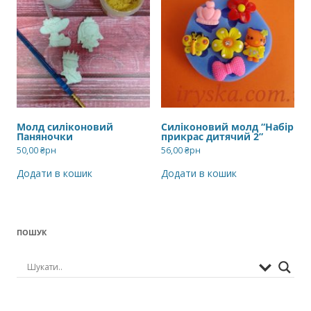
Молд силіконовий
Силіконовий молд “Набір
Паняночки
прикрас дитячий 2”
50,00
₴рн
56,00
₴рн
Додати в кошик
Додати в кошик
ПОШУК