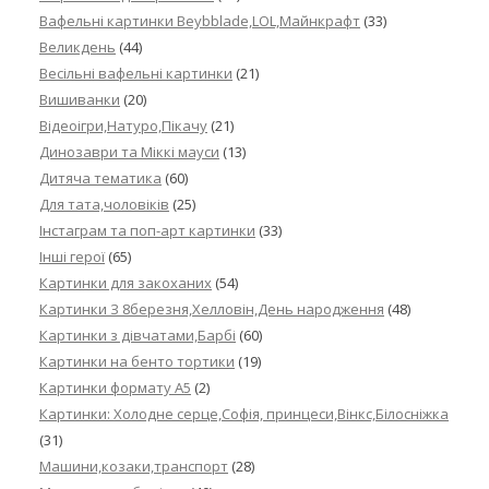
Вафельні картинки Beybblade,LOL,Майнкрафт
(33)
Великдень
(44)
Весільні вафельні картинки
(21)
Вишиванки
(20)
Відеоігри,Натуро,Пікачу
(21)
Динозаври та Міккі мауси
(13)
Дитяча тематика
(60)
Для тата,чоловіків
(25)
Інстаграм та поп-арт картинки
(33)
Інші герої
(65)
Картинки для закоханих
(54)
Картинки З 8березня,Хелловін,День народження
(48)
Картинки з дівчатами,Барбі
(60)
Картинки на бенто тортики
(19)
Картинки формату А5
(2)
Картинки: Холодне серце,Софія, принцеси,Вінкс,Білосніжка
(31)
Машини,козаки,транспорт
(28)