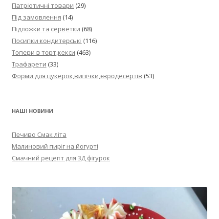
Патріотичні товари
(29)
Під замовлення
(14)
Підложки та серветки
(68)
Посипки кондитерські
(116)
Топери в торт,кекси
(463)
Трафарети
(33)
Форми для цукерок,випічки,євродесертів
(53)
НАШІ НОВИНИ
Печиво Смак літа
Малиновий пиріг на йогурті
Смачний рецепт для 3Д фігурок