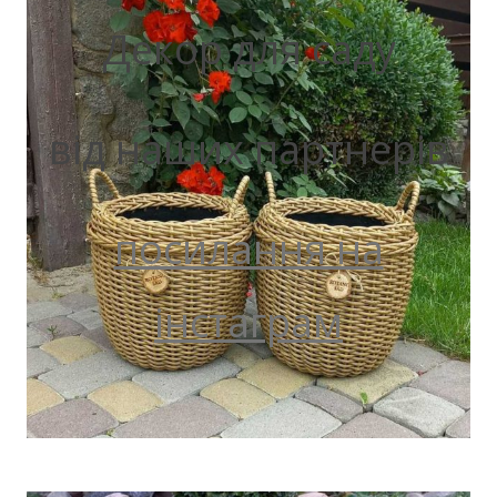
Декор для саду
від наших партнерів
посилання на
інстаграм