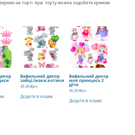
верхню на торті. Краї торту можна оздобити кремом
декор
Вафельний декор
Вафельний декор
цеси
зайці,їжаки,котики
моя принцеса 2
діти
45,00
₴рн
45,00
₴рн
ик
Додати в кошик
Додати в кошик