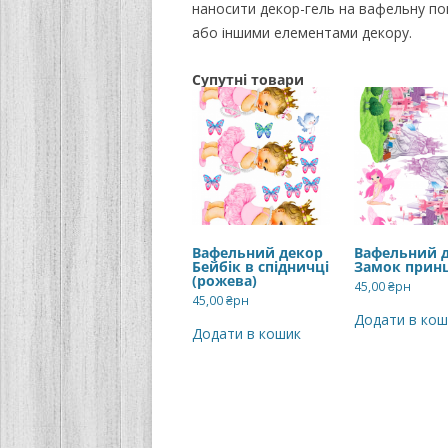
наносити декор-гель на вафельну по
або іншими елементами декору.
Супутні товари
Вафельний декор
Вафельний 
Бейбік в спідничці
Замок прин
(рожева)
45,00
₴рн
45,00
₴рн
Додати в кош
Додати в кошик