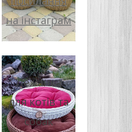
посилання
на інстаграм
Лежанка
для котів та
собак