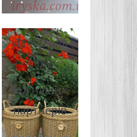
Декор для
саду
від наших
партнерів