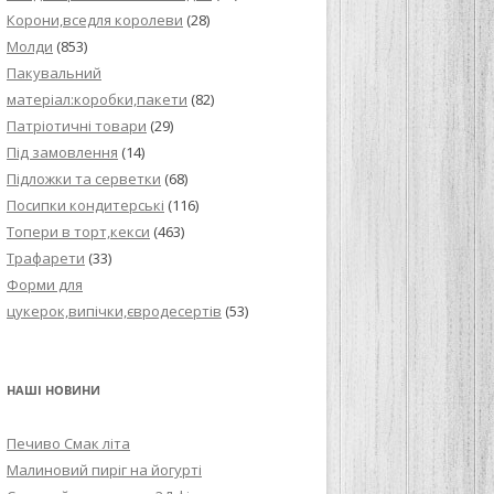
Корони,вседля королеви
(28)
Молди
(853)
Пакувальний
матеріал:коробки,пакети
(82)
Патріотичні товари
(29)
Під замовлення
(14)
Підложки та серветки
(68)
Посипки кондитерські
(116)
Топери в торт,кекси
(463)
Трафарети
(33)
Форми для
цукерок,випічки,євродесертів
(53)
НАШІ НОВИНИ
Печиво Смак літа
Малиновий пиріг на йогурті