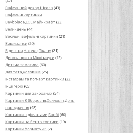
(47)
Вафельний декор Школа
(43)
Вафельні картинки
Beybblade,LOL,Майнкрафт
(33)
Великдень
(44)
Весільні вафельні картинки
(21)
Вишиванки
(20)
Відеоігри,Натуро,Пікачу
(21)
Динозаври та Міккі мауси
(13)
Дитяча тематика
(60)
Для тата,чоловіків
(25)
Інстаграм та поп-арт картинки
(33)
Інші герої
(65)
Картинки для закоханих
(54)
Картинки З 8березня,Хелловін,День
народження
(48)
Картинки з дівчатами,Барбі
(60)
Картинки на бенто тортики
(19)
Картинки формату А5
(2)