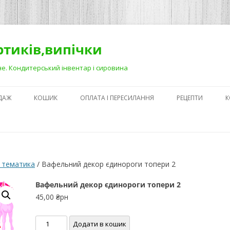
ортиків,випічки
Рівне. Кондитерський інвентар і сировина
ДАЖ
КОШИК
ОПЛАТА І ПЕРЕСИЛАННЯ
РЕЦЕПТИ
К
ЯК ЗРОБИТИ ГА
НА ДЕСЕРТАХ
СЕКРЕТИ ПРИГОТ
 тематика
/ Вафельний декор єдинороги топери 2
АБО ЯК ПОЛЕГШ
ПРОЦЕС)
Вафельний декор єдинороги топери 2
45,00
₴рн
ПЕРШІ КРОКИ В
КОНДИТЕРСЬКОМ
Вафельний
Додати в кошик
З ЧОГО ПОЧАТИ