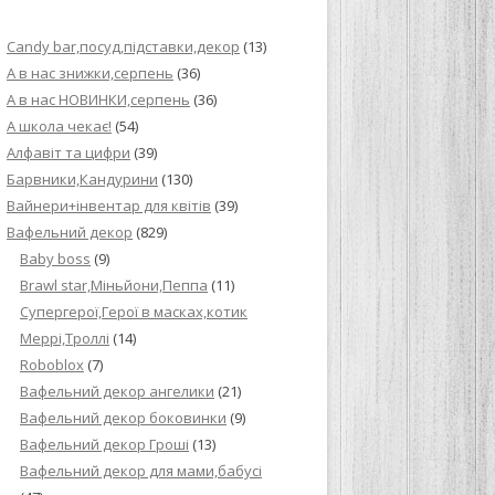
ИЙ КРЕМ ДЛЯ
Candy bar,посуд,підставки,декор
(13)
ПРИГОТУВАННЯ
А в нас знижки,серпень
(36)
А в нас НОВИНКИ,серпень
(36)
И ДЛЯ
А школа чекає!
(54)
В НА ОСНОВІ
Алфавіт та цифри
(39)
Барвники,Кандурини
(130)
ОГО ПИРОГА З
Вайнери+інвентар для квітів
(39)
Вафельний декор
(829)
Baby boss
(9)
ВА
Brawl star,Міньйони,Пеппа
(11)
Cупергерої,Герої в масках,котик
ЧИВКО
Меррі,Троллі
(14)
ЛОКА БАГАТО
Roboblox
(7)
УЛЮБЛЕНИЙ
Вафельний декор ангелики
(21)
НЦІВ”
Вафельний декор боковинки
(9)
Вафельний декор Гроші
(13)
КОЛАДНИХ
Вафельний декор для мами,бабусі