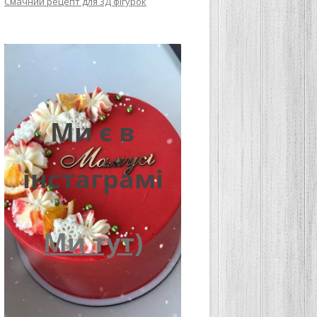
Смачний рецепт для 3Д фігурок
Ми є в
інстаграмі
Ми тут)