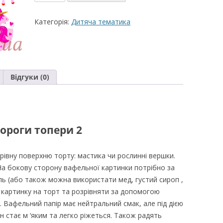
декор
ВЕРШКОВО-СИРН
єдинороги
Категорія:
Дитяча тематика
ТОРТУ,РЕЦЕПТ 
топери
2
РЕЦЕПТ МАСТИК
кількість
ПОКРИТТЯ ТОРТІ
ЖЕЛАТИНУ
Відгуки (0)
РЕЦЕПТ ЛИМОНН
МАКОМ
МАСТИКА МЕДО
ороги топери 2
МИГДАЛЬНЕ ПЕ
рівну поверхню торту: мастика чи рослинні вершки.
“ЗГУЩЕНОГО МО
На бокову сторону вафельної картинки потрібно за
НЕ БУВАЄ АБО 
ь (або також можна використати мед, густий сироп ,
ДЕСЕРТ АРГЕНТИ
 картинку на торт та розрівняти за допомогою
 Вафельний папір має нейтральний смак, але під дією
РЕЦЕПТ ДЛЯ ШО
н стає м ‘яким та легко ріжеться. Також радять
ПОТЬОКІВ