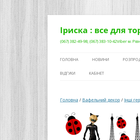
Перейти
до
вмісту
Іриска : все для т
(067) 382-49-98, (067) 383-10-42Viber м. 
ГОЛОВНА
НОВИНИ
РОЗПРО
ВІДГУКИ
КАБІНЕТ
Головна
/
Вафельний декор
/
Інші ге