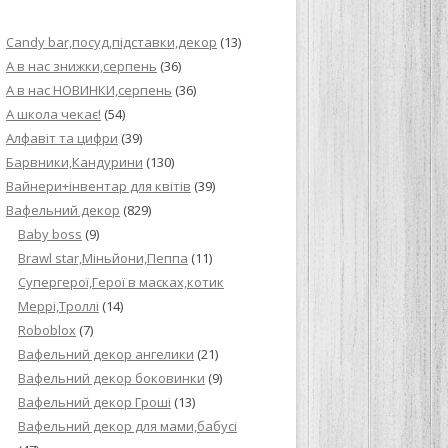
ИЙ КРЕМ ДЛЯ
Candy bar,посуд,підставки,декор
(13)
ПРИГОТУВАННЯ
А в нас знижки,серпень
(36)
А в нас НОВИНКИ,серпень
(36)
И ДЛЯ
А школа чекає!
(54)
В НА ОСНОВІ
Алфавіт та цифри
(39)
Барвники,Кандурини
(130)
ОГО ПИРОГА З
Вайнери+інвентар для квітів
(39)
Вафельний декор
(829)
Baby boss
(9)
ВА
Brawl star,Міньйони,Пеппа
(11)
Cупергерої,Герої в масках,котик
ЧИВКО
Меррі,Троллі
(14)
ЛОКА БАГАТО
Roboblox
(7)
УЛЮБЛЕНИЙ
Вафельний декор ангелики
(21)
НЦІВ”
Вафельний декор боковинки
(9)
Вафельний декор Гроші
(13)
КОЛАДНИХ
Вафельний декор для мами,бабусі