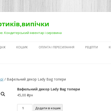
ортиків,випічки
Рівне. Кондитерський інвентар і сировина
ДАЖ
КОШИК
ОПЛАТА І ПЕРЕСИЛАННЯ
РЕЦЕПТИ
К
ЯК ЗРОБИТИ ГА
НА ДЕСЕРТАХ
СЕКРЕТИ ПРИГОТ
рої
/ Вафельний декор Lady Bag топери
АБО ЯК ПОЛЕГШ
ПРОЦЕС)
Вафельний декор Lady Bag топери
45,00
₴рн
ПЕРШІ КРОКИ В
КОНДИТЕРСЬКОМ
Вафельний
Додати в кошик
З ЧОГО ПОЧАТИ