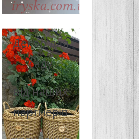
Декор для
саду
від наших
партнерів