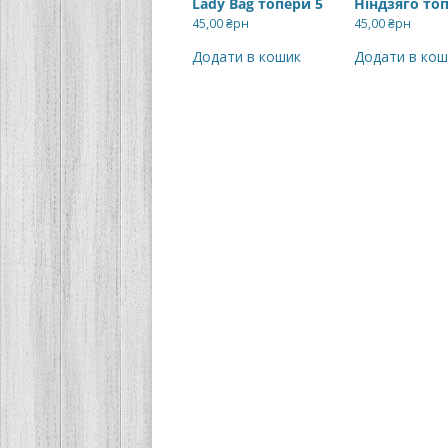
Lady Bag топери 5
Ніндзяго то
45,00
₴рн
45,00
₴рн
Додати в кошик
Додати в кош