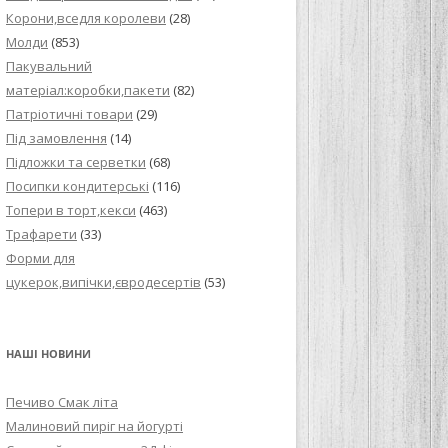
Корони,вседля королеви
(28)
Молди
(853)
Пакувальний
матеріал:коробки,пакети
(82)
Патріотичні товари
(29)
Під замовлення
(14)
Підложки та серветки
(68)
Посипки кондитерські
(116)
Топери в торт,кекси
(463)
Трафарети
(33)
Форми для
цукерок,випічки,євродесертів
(53)
НАШІ НОВИНИ
Печиво Смак літа
Малиновий пиріг на йогурті