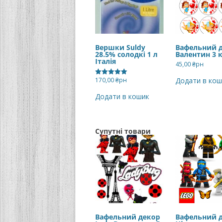
Вершки Suldy
Вафельний 
28.5% солодкі 1 л
Валентин 3 
Італія
45,00
₴рн
170,00
₴рн
Додати в кош
Оцінено в
5.00
з 5
Додати в кошик
Супутні товари
Вафельний декор
Вафельний 