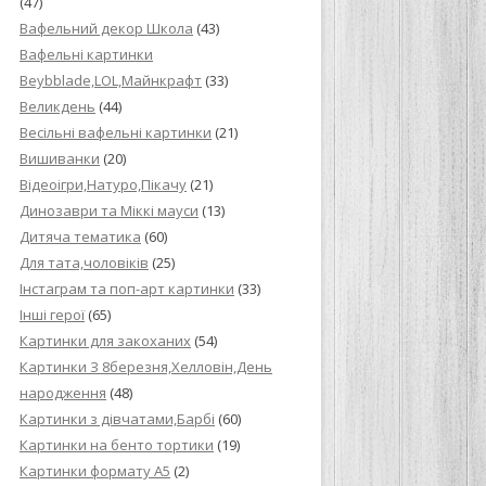
(47)
Вафельний декор Школа
(43)
Вафельні картинки
Beybblade,LOL,Майнкрафт
(33)
Великдень
(44)
Весільні вафельні картинки
(21)
Вишиванки
(20)
Відеоігри,Натуро,Пікачу
(21)
Динозаври та Міккі мауси
(13)
Дитяча тематика
(60)
Для тата,чоловіків
(25)
Інстаграм та поп-арт картинки
(33)
Інші герої
(65)
Картинки для закоханих
(54)
Картинки З 8березня,Хелловін,День
народження
(48)
Картинки з дівчатами,Барбі
(60)
Картинки на бенто тортики
(19)
Картинки формату А5
(2)