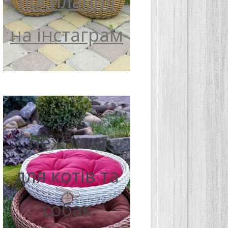
посилання
на інстаграм
Лежанка
для котів та
собак