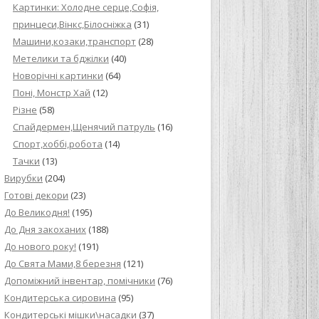
Картинки: Холодне серце,Софія,
принцеси,Вінкс,Білосніжка
(31)
Машини,козаки,транспорт
(28)
Метелики та бджілки
(40)
Новорічні картинки
(64)
Поні, Монстр Хай
(12)
Різне
(58)
Спайдермен,Щенячий патруль
(16)
Спорт,хоббі,робота
(14)
Тачки
(13)
Вирубки
(204)
Готові декори
(23)
До Великодня!
(195)
До Дня закоханих
(188)
До нового року!
(191)
До Свята Мами,8 березня
(121)
Допоміжний інвентар, помічники
(76)
Кондитерська сировина
(95)
Кондитерські мішки\насадки
(37)