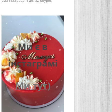
Смачний рецепт для 3Д фігурок
Ми є в
інстаграмі
Ми тут)