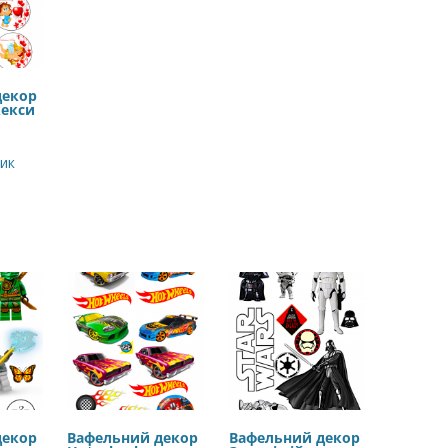
декор
кекси
ик
декор
Вафельний декор
Вафельний декор