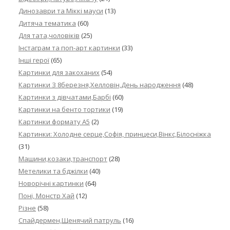
Динозаври та Міккі мауси
(13)
Дитяча тематика
(60)
Для тата,чоловіків
(25)
Інстаграм та поп-арт картинки
(33)
Інші герої
(65)
Картинки для закоханих
(54)
Картинки З 8березня,Хелловін,День народження
(48)
Картинки з дівчатами,Барбі
(60)
Картинки на бенто тортики
(19)
Картинки формату А5
(2)
Картинки: Холодне серце,Софія, принцеси,Вінкс,Білосніжка
(31)
Машини,козаки,транспорт
(28)
Метелики та бджілки
(40)
Новорічні картинки
(64)
Поні, Монстр Хай
(12)
Різне
(58)
Спайдермен,Щенячий патруль
(16)