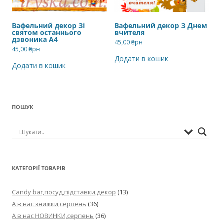
Вафельний декор Зі
Вафельний декор З Днем
святом останнього
вчителя
дзвоника А4
45,00
₴рн
45,00
₴рн
Додати в кошик
Додати в кошик
ПОШУК
КАТЕГОРІЇ ТОВАРІВ
Candy bar,посуд,підставки,декор
(13)
А в нас знижки,серпень
(36)
А в нас НОВИНКИ,серпень
(36)