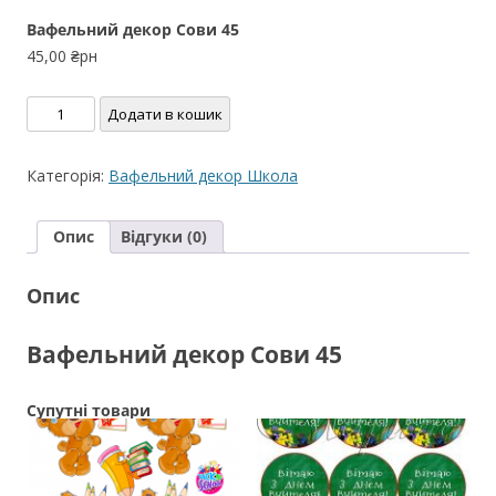
Вафельний декор Сови 45
45,00
₴рн
Вафельний
Додати в кошик
декор
Сови
Категорія:
Вафельний декор Школа
45
кількість
Опис
Відгуки (0)
Опис
Вафельний декор Сови 45
Супутні товари