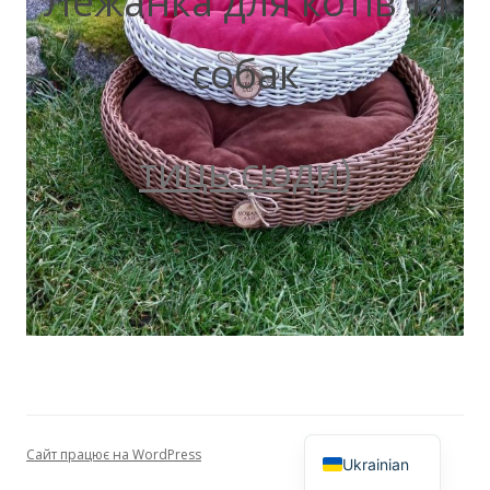
Лежанка для котів та
собак
тиць сюди)
Сайт працює на WordPress
Ukrainian