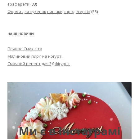
Трафарети
(33)
Форми для цукерок,випічки,євродесертів
(53)
НАШІ НОВИНИ
Печиво Смак літа
Малиновий пиріг на йогурті
Смачний рецепт для 3Д фігурок
Ми є в інстаграмі