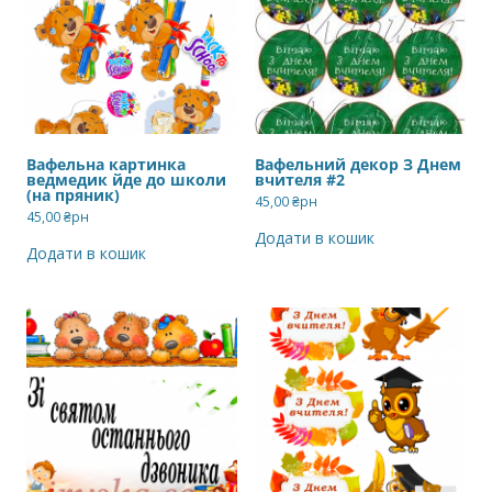
Вафельна картинка
Вафельний декор З Днем
ведмедик йде до школи
вчителя #2
(на пряник)
45,00
₴рн
45,00
₴рн
Додати в кошик
Додати в кошик