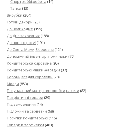
Спорт,хоббі,робота
(14)
Тачки
(13)
Вирубки
(204)
Готові декори
(23)
До Великодня!
(195)
До Дня закоханих
(188)
До нового року!
(191)
До Свята Мами,8 березня
(121)
Допоміжний інвентар, помічники
(76)
Кондитерська сировина
(95)
Кондитерські мішки\насадки
(37)
Корони,вседля королеви
(28)
Молди
(853)
Пакувальний матеріал:коробки,пакети
(82)
Патріотичні товари
(29)
Під замовлення
(14)
Підложки та серветки
(68)
Посипки кондитерські
(116)
Топери в торт,кекси
(463)