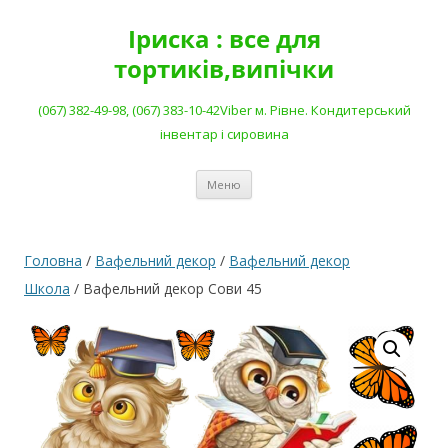
Перейти
до
Іриска : все для
вмісту
тортиків,випічки
(067) 382-49-98, (067) 383-10-42Viber м. Рівне. Кондитерський
інвентар і сировина
Меню
Головна
/
Вафельний декор
/
Вафельний декор
Школа
/ Вафельний декор Сови 45