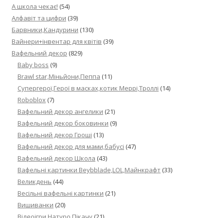
А школа чекає!
(54)
Алфавіт та цифри
(39)
Барвники,Кандурини
(130)
Вайнери+інвентар для квітів
(39)
Вафельний декор
(829)
Baby boss
(9)
Brawl star,Міньйони,Пеппа
(11)
Cупергерої,Герої в масках,котик Меррі,Троллі
(14)
Roboblox
(7)
Вафельний декор ангелики
(21)
Вафельний декор боковинки
(9)
Вафельний декор Гроші
(13)
Вафельний декор для мами,бабусі
(47)
Вафельний декор Школа
(43)
Вафельні картинки Beybblade,LOL,Майнкрафт
(33)
Великдень
(44)
Весільні вафельні картинки
(21)
Вишиванки
(20)
Відеоігри,Натуро,Пікачу
(21)