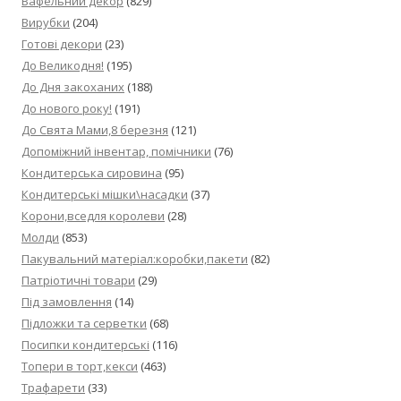
Вафельний декор
(829)
Вирубки
(204)
Готові декори
(23)
До Великодня!
(195)
До Дня закоханих
(188)
До нового року!
(191)
До Свята Мами,8 березня
(121)
Допоміжний інвентар, помічники
(76)
Кондитерська сировина
(95)
Кондитерські мішки\насадки
(37)
Корони,вседля королеви
(28)
Молди
(853)
Пакувальний матеріал:коробки,пакети
(82)
Патріотичні товари
(29)
Під замовлення
(14)
Підложки та серветки
(68)
Посипки кондитерські
(116)
Топери в торт,кекси
(463)
Трафарети
(33)