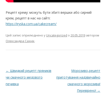
Рецепт крему: можуть бути збиті вершки або сирний
крем, рецепт в нас на сайті:
https://iryska.com.ua/cakecream/
Цей запис оприлюднено у
Uncategorized
о
20.05.2019
автором
Олександра Сахнік
.
Навігація
←
Швидкий рецепт пряників
Морозиво,рецепт
по
чи смачного медового
приготування надзвичайно
запису
печивка
смачного морозива!
Перевірено!
→