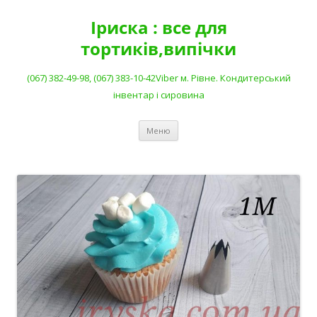
Перейти
до
Іриска : все для
вмісту
тортиків,випічки
(067) 382-49-98, (067) 383-10-42Viber м. Рівне. Кондитерський
інвентар і сировина
Меню