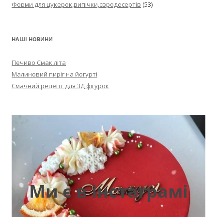
Форми для цукерок,випічки,євродесертів
(53)
НАШІ НОВИНИ
Печиво Смак літа
Малиновий пиріг на йогурті
Смачний рецепт для 3Д фігурок
Ми є в інстаграмі