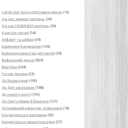
ИЙ КРЕМ ДЛЯ
Candy bar,посуд,підставки,декор
(13)
ПРИГОТУВАННЯ
А в нас знижки,серпень
(36)
А в нас НОВИНКИ,серпень
(36)
И ДЛЯ
А школа чекає!
(54)
В НА ОСНОВІ
Алфавіт та цифри
(39)
Барвники,Кандурини
(130)
ОГО ПИРОГА З
Вайнери+інвентар для квітів
(39)
Вафельний декор
(829)
Вирубки
(204)
ВА
Готові декори
(23)
До Великодня!
(195)
ЧИВКО
До Дня закоханих
(188)
ЛОКА БАГАТО
До нового року!
(191)
УЛЮБЛЕНИЙ
До Свята Мами,8 березня
(121)
НЦІВ”
Допоміжний інвентар, помічники
(76)
Кондитерська сировина
(95)
КОЛАДНИХ
Кондитерські мішки\насадки
(37)