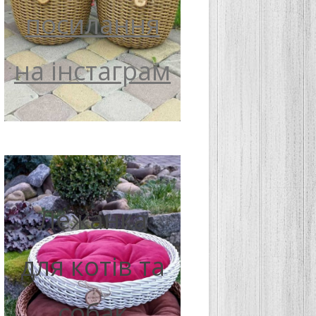
посилання
на інстаграм
Лежанка
для котів та
собак