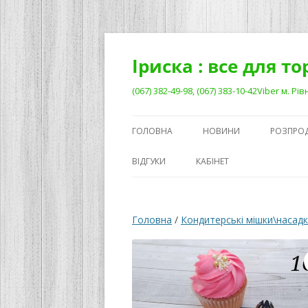
Перейти
до
вмісту
Іриска : все для т
(067) 382-49-98, (067) 383-10-42Viber м. 
ГОЛОВНА
НОВИНИ
РОЗПРО
ВІДГУКИ
КАБІНЕТ
Головна
/
Кондитерські мішки\насад