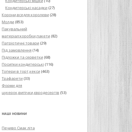
Кондитерські мішки
(10)
Кондитерські насадки
(27)
Корони,вседля королеви
(28)
Молди
(853)
Пакувальний
матеріал:коробки,пакети
(82)
Патріотичні товари
(29)
Під замовлення
(14)
Підложки та серветки
(68)
Посипки кондитерські
(116)
Топери в торт,кекси
(463)
Трафарети
(33)
Форми для
цукерок,випічки,євродесертів
(53)
НАШІ НОВИНИ
Печиво Смак літа