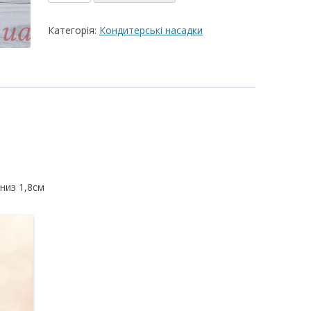
1G
ВЕРШКОВО-СИРН
кількість
Категорія:
Кондитерські насадки
ТОРТУ,РЕЦЕПТ 
РЕЦЕПТ МАСТИК
ПОКРИТТЯ ТОРТІ
ЖЕЛАТИНУ
РЕЦЕПТ ЛИМОНН
МАКОМ
МАСТИКА МЕДО
 низ 1,8см
МИГДАЛЬНЕ ПЕ
“ЗГУЩЕНОГО МО
НЕ БУВАЄ АБО 
ДЕСЕРТ АРГЕНТИ
РЕЦЕПТ ДЛЯ ШО
ПОТЬОКІВ