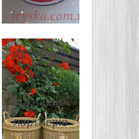
Декор для
саду
від наших
партнерів