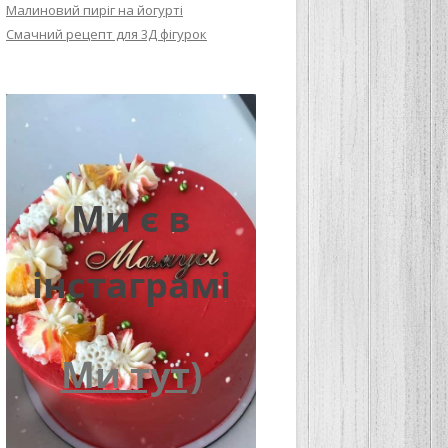
Малиновий пиріг на йогурті
Смачний рецепт для 3Д фігурок
Ми є в
інстаграмі
Ми тут)