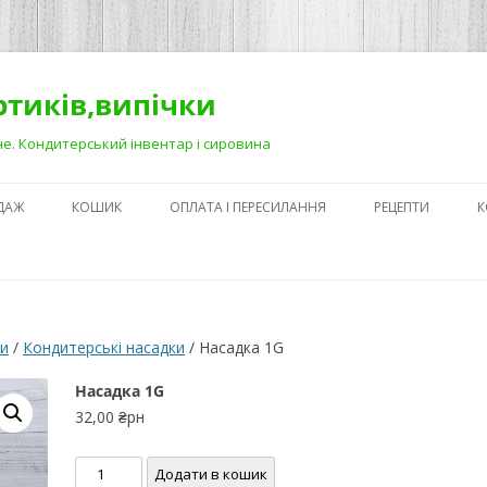
ортиків,випічки
Рівне. Кондитерський інвентар і сировина
ДАЖ
КОШИК
ОПЛАТА І ПЕРЕСИЛАННЯ
РЕЦЕПТИ
К
ЯК ЗРОБИТИ ГА
НА ДЕСЕРТАХ
СЕКРЕТИ ПРИГОТ
ки
/
Кондитерські насадки
/ Насадка 1G
АБО ЯК ПОЛЕГШ
ПРОЦЕС)
Насадка 1G
32,00
₴рн
ПЕРШІ КРОКИ В
КОНДИТЕРСЬКОМ
Насадка
Додати в кошик
З ЧОГО ПОЧАТИ