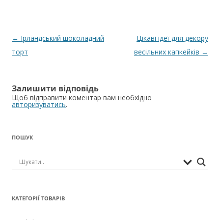
Навігація
←
Ірландський шоколадний
Цікаві ідеї для декору
по
торт
весільних капкейків
→
запису
Залишити відповідь
Щоб відправити коментар вам необхідно
авторизуватись
.
ПОШУК
КАТЕГОРІЇ ТОВАРІВ