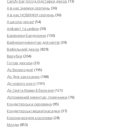
Candy bar,посуд,підставки,декор
(13)
А в нас знижки,серпень
(36)
А в нас НОВИНКИ,серпень
(36)
А школа чекає!
(54)
Алфавіт та цифри
(39)
Барвники,Кандурини
(130)
Вайнери+інвентар для квітів
(39)
Вафельний декор
(829)
Вирубки
(204)
Готові декори
(23)
До Великодня!
(195)
До Дня закоханих
(188)
До нового року!
(191)
До Свята Мами,8 березня
(121)
Допоміжний інвентар, помічники
(76)
Кондитерська сировина
(95)
Кондитерські мішки\насадки
(37)
Корони,вседля королеви
(28)
Молди
(853)