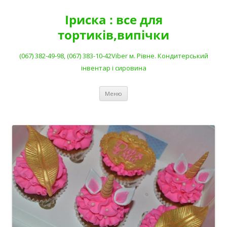
Перейти
до
Іриска : все для
вмісту
тортиків,випічки
(067) 382-49-98, (067) 383-10-42Viber м. Рівне. Кондитерський
інвентар і сировина
Меню