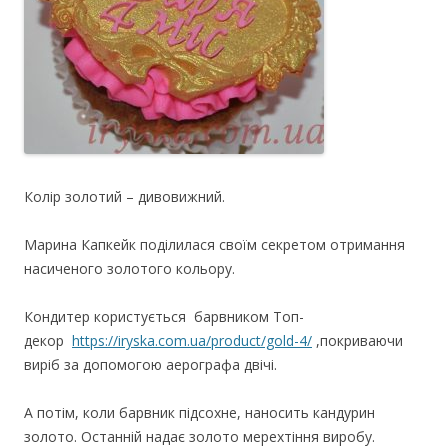
Колір золотий – дивовижний.
Марина Капкейк поділилася своїм секретом отримання
насиченого золотого кольору.
Кондитер користується барвником Топ-
декор
https://iryska.com.ua/product/gold-4/
,покриваючи
виріб за допомогою аерографа двічі.
А потім, коли барвник підсохне, наносить кандурин
золото. Останній надає золото мерехтіння виробу.