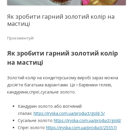
Як зробити гарний золотий колір на
мастиці
Прокоментуй!
Як зробити гарний золотий колір
на мастиці
Золотий колір на кондитерському виробі зараз можна
досягти багатьма варіантами. Це і барвники гелеві,
кандурини,спреї,сусальне золото.
Кандурин золото або вогняний
спалах:
https://iryska.com.ua/product/gold-5/
Сусальне золото
https://iryska.com.ua/product/gold/
Спреї золото
https://iryska.com.ua/product/25557/