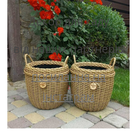
Декор для саду
від наших партнерів
посилання на
інстаграм