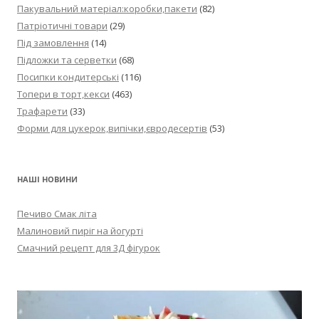
Пакувальний матеріал:коробки,пакети
(82)
Патріотичні товари
(29)
Під замовлення
(14)
Підложки та серветки
(68)
Посипки кондитерські
(116)
Топери в торт,кекси
(463)
Трафарети
(33)
Форми для цукерок,випічки,євродесертів
(53)
НАШІ НОВИНИ
Печиво Смак літа
Малиновий пиріг на йогурті
Смачний рецепт для 3Д фігурок