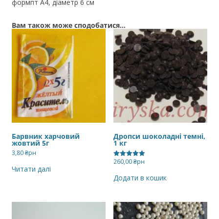
формпт А4, діаметр 6 см
Вам також може сподобатися…
Барвник харчовий
Дропси шоколадні темні,
жовтий 5г
1 кг
3,80
₴рн
260,00
₴рн
Оцінено в
Читати далі
5.00
з 5
Додати в кошик