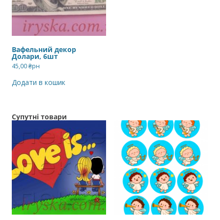
Вафельний декор
Долари, 6шт
45,00
₴рн
Додати в кошик
Супутні товари