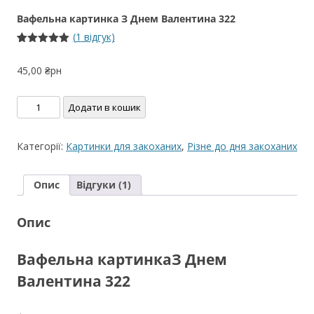
Вафельна картинка З Днем Валентина 322
(
1
відгук)
Рейтинг
1
5.00
з 5 на
45,00
₴рн
основі
опитування
покупця
Вафельна
Додати в кошик
картинка
З
Категорії:
Картинки для закоханих
,
Різне до дня закоханих
Днем
Валентина
Опис
Відгуки (1)
322
кількість
Опис
Вафельна картинкаЗ Днем
Валентина 322