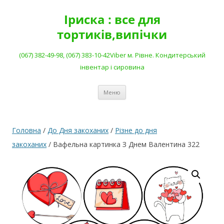
Перейти
до
Іриска : все для
вмісту
тортиків,випічки
(067) 382-49-98, (067) 383-10-42Viber м. Рівне. Кондитерський
інвентар і сировина
Меню
Головна
/
До Дня закоханих
/
Різне до дня
закоханих
/ Вафельна картинка З Днем Валентина 322