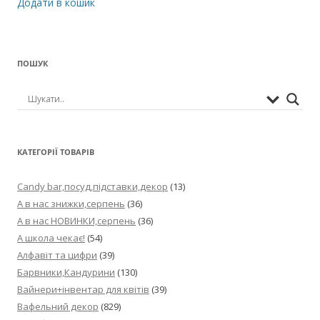
Додати в кошик
ПОШУК
КАТЕГОРІЇ ТОВАРІВ
Candy bar,посуд,підставки,декор
(13)
А в нас знижки,серпень
(36)
А в нас НОВИНКИ,серпень
(36)
А школа чекає!
(54)
Алфавіт та цифри
(39)
Барвники,Кандурини
(130)
Вайнери+інвентар для квітів
(39)
Вафельний декор
(829)