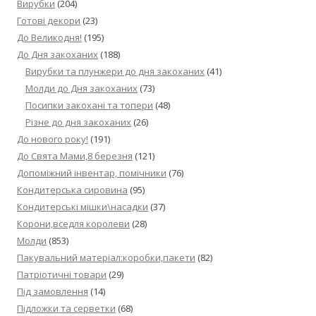
Вирубки
(204)
Готові декори
(23)
До Великодня!
(195)
До Дня закоханих
(188)
Вирубки та плунжери до дня закоханих
(41)
Молди до Дня закоханих
(73)
Посипки закохані та топери
(48)
Різне до дня закоханих
(26)
До нового року!
(191)
До Свята Мами,8 березня
(121)
Допоміжний інвентар, помічники
(76)
Кондитерська сировина
(95)
Кондитерські мішки\насадки
(37)
Корони,вседля королеви
(28)
Молди
(853)
Пакувальний матеріал:коробки,пакети
(82)
Патріотичні товари
(29)
Під замовлення
(14)
Підложки та серветки
(68)