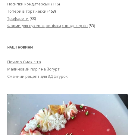
Посипки кондитерські
(116)
Топери в торт,кекси
(463)
Трафарети
(33)
Форми для цукерок,випічки,євродесертів
(53)
НАШІ НОВИНИ
Печиво Смак літа
Малиновий пиріг на йогурті
Смачний рецепт для 3Д фігурок