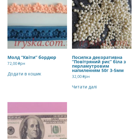
Молд “Квіти” бордюр
Посипка декоративна
“Повітряний рис” біла з
72,00
₴рн
перламутровим
напиленням 50г 3-5мм
Додати в кошик
32,00
₴рн
Читати далі