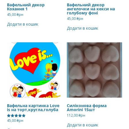
Вафельний декор
Вафельний декор
Кохання 1
ангелочки на кекси на
голубому фоні
45,00
₴рн
45,00
₴рн
Додати в кошик
Додати в кошик
Вафельна картинка Love
Силіконова форма
is на торт,кругла,голуба
Amorini 15шт
112,00
₴рн
45,00
₴рн
Оцінено в
Додати в кошик
5.00
з 5