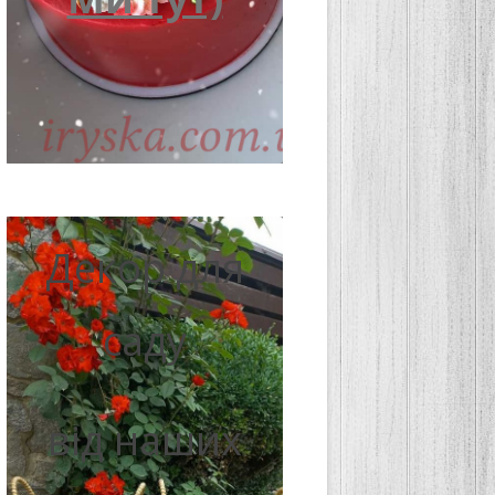
Декор для
саду
від наших