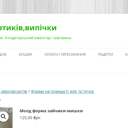
ортиків,випічки
Рівне. Кондитерський інвентар і сировина
ДАЖ
КОШИК
ОПЛАТА І ПЕРЕСИЛАННЯ
РЕЦЕПТИ
К
ЯК ЗРОБИТИ ГА
НА ДЕСЕРТАХ
СЕКРЕТИ ПРИГОТ
,євродесертів
/
Форми на планшеті для тістечок
АБО ЯК ПОЛЕГШ
и
ПРОЦЕС)
Молд форма зайчики-мишки
ПЕРШІ КРОКИ В
125,00
₴рн
КОНДИТЕРСЬКОМ
З ЧОГО ПОЧАТИ