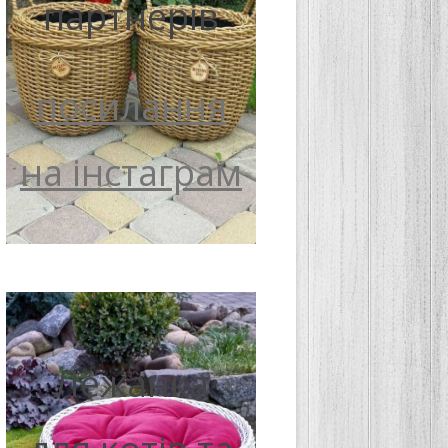
партнерів
посилання
на інстаграм
Лежанка