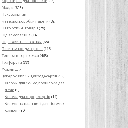
Корони,вседля королеви
(28)
Молди
(853)
Пакувальний
матеріал:коробки,пакети
(82)
Патріотичні товари
(29)
Під замовлення
(14)
Підложки та серветки
(68)
Посипки кондитерські
(116)
Топери в торт,кекси
(463)
Трафарети
(33)
Форми для
цукерок,випічки,євродесертів
(53)
Форми для ескімо,прошарки для
желе
(9)
Форми для євродесертів
(14)
Форми на планшеті для тістечок
силікон
(30)