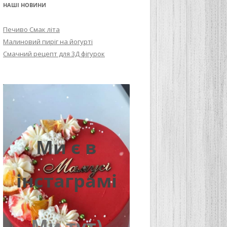
НАШІ НОВИНИ
Печиво Смак літа
Малиновий пиріг на йогурті
Смачний рецепт для 3Д фігурок
Ми є в
інстаграмі
Ми тут)