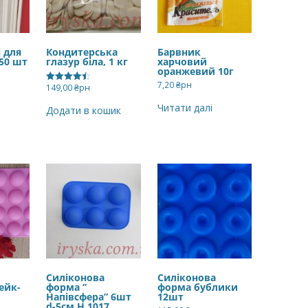
 для
Кондитерська
Барвник
 50 шт
глазур біла, 1 кг
харчовий
оранжевий 10г
7,20
₴рн
149,00
₴рн
Оцінено в
4.50
з 5
Читати далі
Додати в кошик
Силіконова
Силіконова
ейк-
форма ”
форма бублики
Напівсфера” 6шт
12шт
d-5см H 1017