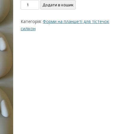
Молд
Додати в кошик
ВЕРШКОВО-СИРН
форма
ТОРТУ,РЕЦЕПТ 
зайчики-
Категорія:
Форми на планшеті для тістечок
мишки
РЕЦЕПТ МАСТИК
силікон
кількість
ПОКРИТТЯ ТОРТІ
ЖЕЛАТИНУ
РЕЦЕПТ ЛИМОНН
МАКОМ
МАСТИКА МЕДО
МИГДАЛЬНЕ ПЕ
“ЗГУЩЕНОГО МО
НЕ БУВАЄ АБО 
ДЕСЕРТ АРГЕНТИ
РЕЦЕПТ ДЛЯ ШО
ПОТЬОКІВ