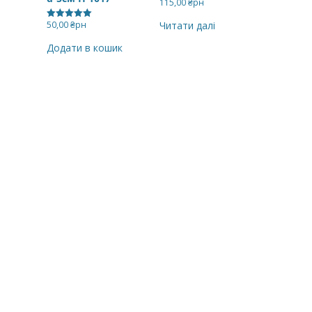
115,00
₴рн
50,00
₴рн
Читати далі
Оцінено в
5.00
з 5
Додати в кошик