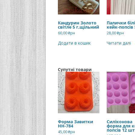
Кандурин Золото
Палички білі
світле 5 г,щільний
кейк-попсів
60,00
₴рн
28,00
₴рн
Додати в кошик
Читати далі
Супутні товари
Форма Завитки
Силіконова
НН-784
форма для к
попсів 12 шт
45,00
₴рн