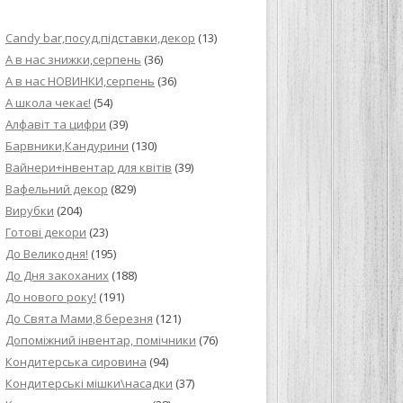
ИЙ КРЕМ ДЛЯ
Candy bar,посуд,підставки,декор
(13)
ПРИГОТУВАННЯ
А в нас знижки,серпень
(36)
А в нас НОВИНКИ,серпень
(36)
И ДЛЯ
А школа чекає!
(54)
В НА ОСНОВІ
Алфавіт та цифри
(39)
Барвники,Кандурини
(130)
ОГО ПИРОГА З
Вайнери+інвентар для квітів
(39)
Вафельний декор
(829)
Вирубки
(204)
ВА
Готові декори
(23)
До Великодня!
(195)
ЧИВКО
До Дня закоханих
(188)
ЛОКА БАГАТО
До нового року!
(191)
УЛЮБЛЕНИЙ
До Свята Мами,8 березня
(121)
НЦІВ”
Допоміжний інвентар, помічники
(76)
Кондитерська сировина
(94)
КОЛАДНИХ
Кондитерські мішки\насадки
(37)