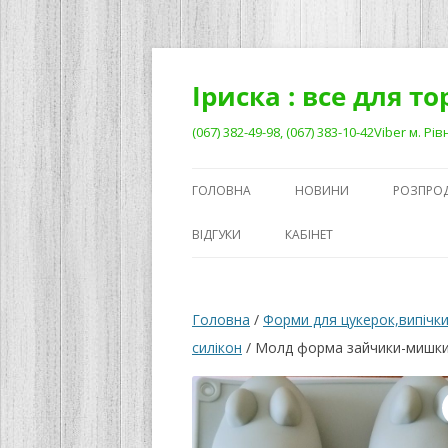
Перейти
до
вмісту
Іриска : все для т
(067) 382-49-98, (067) 383-10-42Viber м. 
ГОЛОВНА
НОВИНИ
РОЗПРО
ВІДГУКИ
КАБІНЕТ
Головна
/
Форми для цукерок,випічки
силікон
/ Молд форма зайчики-мишк