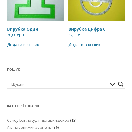
Вирубка Один
Вирубка цифра 6
30,00
₴рн
32,00
₴рн
Додати в кошик
Додати в кошик
ПОШУК
КАТЕГОРІЇ ТОВАРІВ
Candy bar,посуд,підставки,декор
(13)
А в нас знижки,серпень
(36)