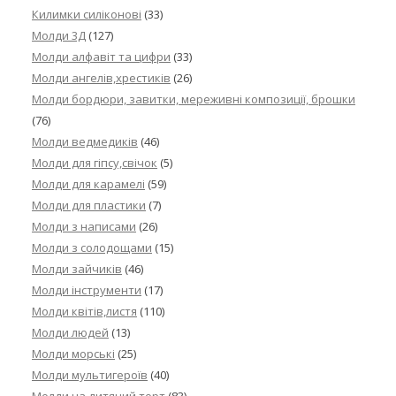
Килимки силіконові
(33)
Молди 3Д
(127)
Молди алфавіт та цифри
(33)
Молди ангелів,хрестиків
(26)
Молди бордюри, завитки, мереживні композиції, брошки
(76)
Молди ведмедиків
(46)
Молди для гіпсу,свічок
(5)
Молди для карамелі
(59)
Молди для пластики
(7)
Молди з написами
(26)
Молди з солодощами
(15)
Молди зайчиків
(46)
Молди інструменти
(17)
Молди квітів,листя
(110)
Молди людей
(13)
Молди морські
(25)
Молди мультигероїв
(40)