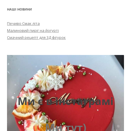
НАШІ НОВИНИ
Печиво Смак літа
Малиновий пиріг на йогурті
Смачний рецепт для 3Д фігурок
Ми є в інстаграмі
Ми тут)