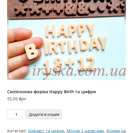
Силіконова форма Happy Birth та цифри
55,00
₴рн
Силіконова
Додати в кошик
форма
Happy
Категорії:
Алфавіт та цифри
,
Молди з написами
,
Форми на