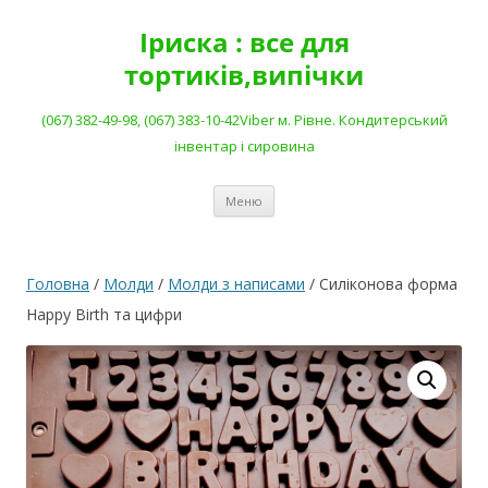
Перейти
до
Іриска : все для
вмісту
тортиків,випічки
(067) 382-49-98, (067) 383-10-42Viber м. Рівне. Кондитерський
інвентар і сировина
Меню
Головна
/
Молди
/
Молди з написами
/ Силіконова форма
Happy Birth та цифри