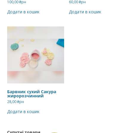
100,00
₴рн
60,00
₴рн
Додати в кошик
Додати в кошик
Барвник сухий Сакура
жиророзчинний
28,00
₴рн
Додати в кошик
Супутні товари