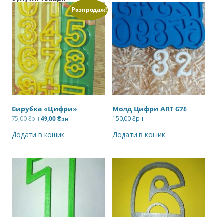
Розпродаж!
Вирубка «Цифри»
Молд Цифри ART 678
Оригінальна
Поточна
75,00
₴рн
49,00
₴рн
150,00
₴рн
ціна:
ціна:
75,00 ₴рн.
49,00 ₴рн.
Додати в кошик
Додати в кошик