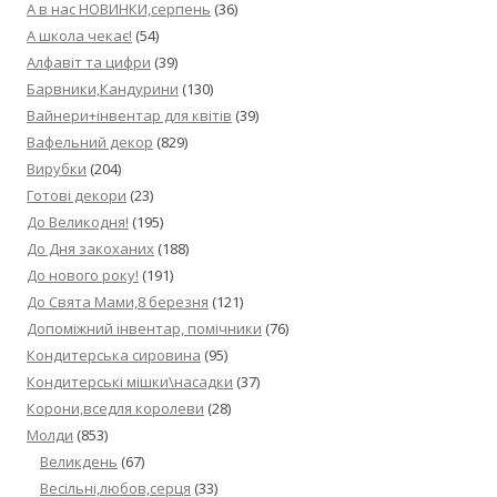
А в нас НОВИНКИ,серпень
(36)
А школа чекає!
(54)
Алфавіт та цифри
(39)
Барвники,Кандурини
(130)
Вайнери+інвентар для квітів
(39)
Вафельний декор
(829)
Вирубки
(204)
Готові декори
(23)
До Великодня!
(195)
До Дня закоханих
(188)
До нового року!
(191)
До Свята Мами,8 березня
(121)
Допоміжний інвентар, помічники
(76)
Кондитерська сировина
(95)
Кондитерські мішки\насадки
(37)
Корони,вседля королеви
(28)
Молди
(853)
Великдень
(67)
Весільні,любов,серця
(33)