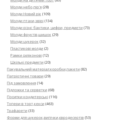
Молди на дитячий торт
(83)
Молди небо,пір'я
(28)
Молди Новий рік
(109)
Молди птахи,звірі
(134)
Молди різні: бантики, цифри, предмети
(73)
Молди фруктів,шишок
(29)
Молди цукерок
(32)
Пластикові молди
(2)
Рамки силіконові
(12)
Шкількі предмети
(20)
Пакувальний матеріал:коробки,пакети
(82)
Патріотичні товари
(29)
Під замовлення
(14)
Підложки та серветки
(68)
Посипки кондитерські
(116)
Топери в торт,кекси
(463)
Трафарети
(33)
Форми для цукерок,випічки,євродесертів
(53)