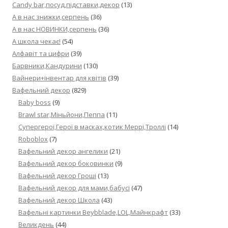
Candy bar,посуд,підставки,декор
(13)
А в нас знижки,серпень
(36)
А в нас НОВИНКИ,серпень
(36)
А школа чекає!
(54)
Алфавіт та цифри
(39)
Барвники,Кандурини
(130)
Вайнери+інвентар для квітів
(39)
Вафельний декор
(829)
Baby boss
(9)
Brawl star,Міньйони,Пеппа
(11)
Cупергерої,Герої в масках,котик Меррі,Троллі
(14)
Roboblox
(7)
Вафельний декор ангелики
(21)
Вафельний декор боковинки
(9)
Вафельний декор Гроші
(13)
Вафельний декор для мами,бабусі
(47)
Вафельний декор Школа
(43)
Вафельні картинки Beybblade,LOL,Майнкрафт
(33)
Великдень
(44)