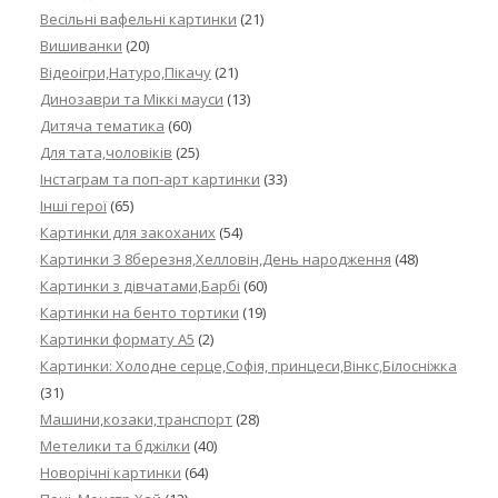
Весільні вафельні картинки
(21)
Вишиванки
(20)
Відеоігри,Натуро,Пікачу
(21)
Динозаври та Міккі мауси
(13)
Дитяча тематика
(60)
Для тата,чоловіків
(25)
Інстаграм та поп-арт картинки
(33)
Інші герої
(65)
Картинки для закоханих
(54)
Картинки З 8березня,Хелловін,День народження
(48)
Картинки з дівчатами,Барбі
(60)
Картинки на бенто тортики
(19)
Картинки формату А5
(2)
Картинки: Холодне серце,Софія, принцеси,Вінкс,Білосніжка
(31)
Машини,козаки,транспорт
(28)
Метелики та бджілки
(40)
Новорічні картинки
(64)