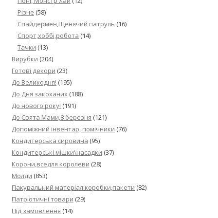
Поні, Монстр Хай
(12)
Різне
(58)
Спайдермен,Щенячий патруль
(16)
Спорт,хоббі,робота
(14)
Тачки
(13)
Вирубки
(204)
Готові декори
(23)
До Великодня!
(195)
До Дня закоханих
(188)
До нового року!
(191)
До Свята Мами,8 березня
(121)
Допоміжний інвентар, помічники
(76)
Кондитерська сировина
(95)
Кондитерські мішки\насадки
(37)
Корони,вседля королеви
(28)
Молди
(853)
Пакувальний матеріал:коробки,пакети
(82)
Патріотичні товари
(29)
Під замовлення
(14)