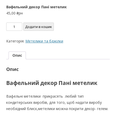
Вафельний декор Пані метелик
45,00
₴рн
Вафельний
Додати в кошик
декор
Пані
Категорія:
Метелики та бджілки
метелик
кількість
Опис
Опис
Вафельний декор Пані метелик
Вафельні метелики прикрасять любий тип
кондитерських виробів, для того, щоб надати виробу
необхідний блиск,метелики можна покрити декор- гелем.