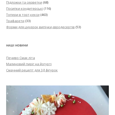
Підложки та серветки
(68)
Посипки кондитерські
(116)
Топери в торт,кекси
(463)
Трафарети
(33)
Форми для цукерок,випічки,євродесертів
(53)
НАШІ НОВИНИ
Печиво Смак літа
Малиновий пиріг на йогурті
Смачний рецепт для 3Д фігурок