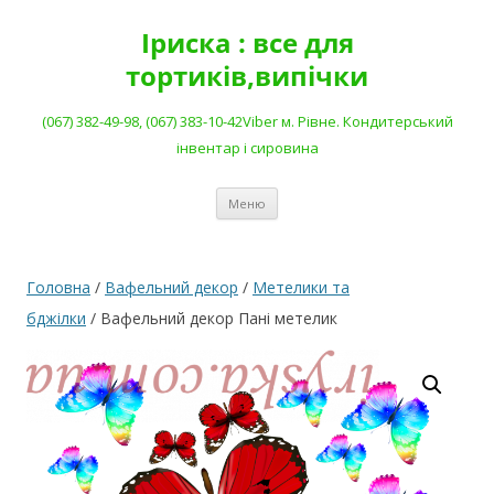
Перейти
до
Іриска : все для
вмісту
тортиків,випічки
(067) 382-49-98, (067) 383-10-42Viber м. Рівне. Кондитерський
інвентар і сировина
Меню
Головна
/
Вафельний декор
/
Метелики та
бджілки
/ Вафельний декор Пані метелик