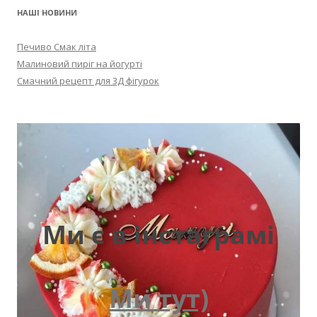
НАШІ НОВИНИ
Печиво Смак літа
Малиновий пиріг на йогурті
Смачний рецепт для 3Д фігурок
Ми є в інстаграмі
Ми тут)