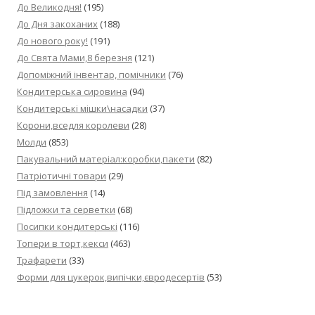
До Великодня!
(195)
До Дня закоханих
(188)
До нового року!
(191)
До Свята Мами,8 березня
(121)
Допоміжний інвентар, помічники
(76)
Кондитерська сировина
(94)
Кондитерські мішки\насадки
(37)
Корони,вседля королеви
(28)
Молди
(853)
Пакувальний матеріал:коробки,пакети
(82)
Патріотичні товари
(29)
Під замовлення
(14)
Підложки та серветки
(68)
Посипки кондитерські
(116)
Топери в торт,кекси
(463)
Трафарети
(33)
Форми для цукерок,випічки,євродесертів
(53)