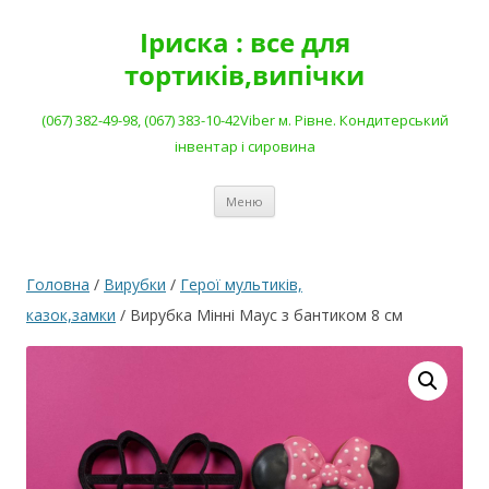
Перейти
до
Іриска : все для
вмісту
тортиків,випічки
(067) 382-49-98, (067) 383-10-42Viber м. Рівне. Кондитерський
інвентар і сировина
Меню
Головна
/
Вирубки
/
Герої мультиків,
казок,замки
/ Вирубка Мінні Маус з бантиком 8 см