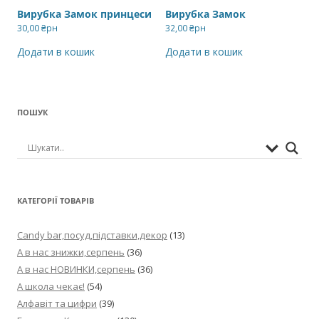
Вирубка Замок принцеси
Вирубка Замок
30,00
₴рн
32,00
₴рн
Додати в кошик
Додати в кошик
ПОШУК
КАТЕГОРІЇ ТОВАРІВ
Candy bar,посуд,підставки,декор
(13)
А в нас знижки,серпень
(36)
А в нас НОВИНКИ,серпень
(36)
А школа чекає!
(54)
Алфавіт та цифри
(39)