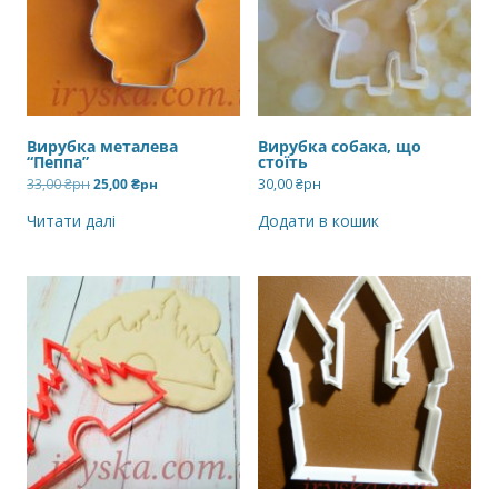
Вирубка металева
Вирубка собака, що
“Пеппа”
стоїть
Оригінальна
Поточна
33,00
₴рн
25,00
₴рн
30,00
₴рн
ціна:
ціна:
33,00 ₴рн.
25,00 ₴рн.
Читати далі
Додати в кошик