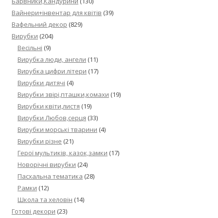
Барвники,Кандурини
(130)
Вайнери+інвентар для квітів
(39)
Вафельний декор
(829)
Вирубки
(204)
Весільні
(9)
Вирубка люди, ангели
(11)
Вирубка цифри літери
(17)
Вирубки дитячі
(4)
Вирубки звірі,пташки,комахи
(19)
Вирубки квіти,листя
(19)
Вирубки Любов,серця
(33)
Вирубки морські тварини
(4)
Вирубки різне
(21)
Герої мультиків, казок,замки
(17)
Новорічні вирубки
(24)
Пасхальна тематика
(28)
Рамки
(12)
Школа та хеловін
(14)
Готові декори
(23)