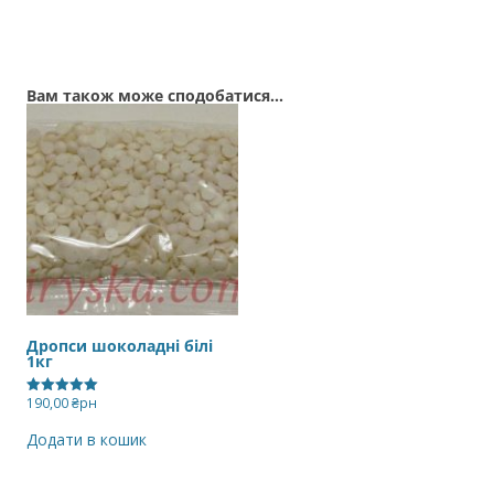
Вам також може сподобатися…
Дропси шоколадні білі
1кг
190,00
₴рн
Оцінено в
5.00
з 5
Додати в кошик