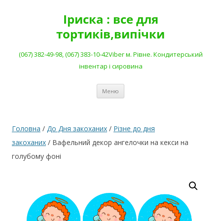
Перейти
до
Іриска : все для
вмісту
тортиків,випічки
(067) 382-49-98, (067) 383-10-42Viber м. Рівне. Кондитерський
інвентар і сировина
Меню
Головна
/
До Дня закоханих
/
Різне до дня
закоханих
/ Вафельний декор ангелочки на кекси на
голубому фоні