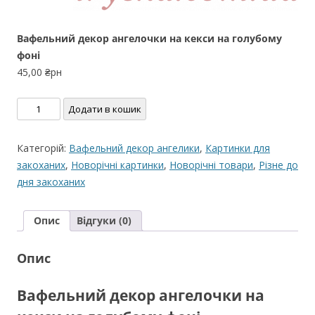
Вафельний декор ангелочки на кекси на голубому
фоні
45,00
₴рн
Вафельний
Додати в кошик
декор
ангелочки
Категорій:
Вафельний декор ангелики
,
Картинки для
на
закоханих
,
Новорічні картинки
,
Новорічні товари
,
Різне до
кекси
дня закоханих
на
голубому
Опис
Відгуки (0)
фоні
кількість
Опис
Вафельний декор ангелочки на