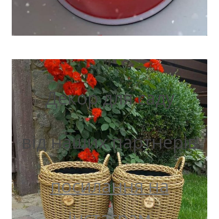
Декор для саду
від наших партнерів
посилання на
інстаграм