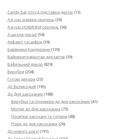
Candy bar,посуд,підставки,декор
(13)
А в нас знижки,серпень
(36)
А в нас НОВИНКИ,серпень
(36)
А школа чекає!
(54)
Алфавіт та цифри
(39)
Барвники,Кандурини
(130)
Вайнери+інвентар для квітів
(39)
Вафельний декор
(829)
Вирубки
(204)
Готові декори
(23)
До Великодня!
(195)
До Дня закоханих
(188)
Вирубки та плунжери до дня закоханих
(41)
Молди до Дня закоханих
(73)
Посипки закохані та топери
(48)
Різне до дня закоханих
(26)
До нового року!
(191)
До Свята Мами,8 березня
(121)