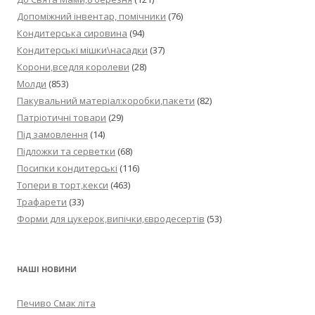
Допоміжний інвентар, помічники
(76)
Кондитерська сировина
(94)
Кондитерські мішки\насадки
(37)
Корони,вседля королеви
(28)
Молди
(853)
Пакувальний матеріал:коробки,пакети
(82)
Патріотичні товари
(29)
Під замовлення
(14)
Підложки та серветки
(68)
Посипки кондитерські
(116)
Топери в торт,кекси
(463)
Трафарети
(33)
Форми для цукерок,випічки,євродесертів
(53)
НАШІ НОВИНИ
Печиво Смак літа