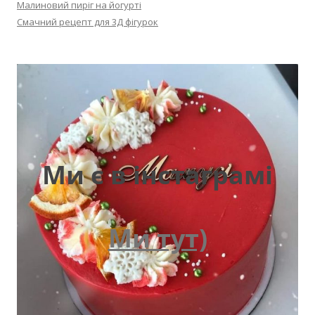
Малиновий пиріг на йогурті
Смачний рецепт для 3Д фігурок
Ми є в інстаграмі
Ми тут)