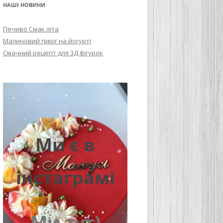
НАШІ НОВИНИ
Печиво Смак літа
Малиновий пиріг на йогурті
Смачний рецепт для 3Д фігурок
Ми є в
інстаграмі
Ми тут)