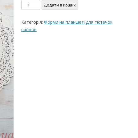
Форма
Додати в кошик
ВЕРШКОВО-СИРН
Завитки
ТОРТУ,РЕЦЕПТ 
НН-784
Категорія:
Форми на планшеті для тістечок
кількість
РЕЦЕПТ МАСТИК
силікон
ПОКРИТТЯ ТОРТІ
ЖЕЛАТИНУ
РЕЦЕПТ ЛИМОНН
МАКОМ
МАСТИКА МЕДО
МИГДАЛЬНЕ ПЕ
“ЗГУЩЕНОГО МО
НЕ БУВАЄ АБО 
ДЕСЕРТ АРГЕНТИ
РЕЦЕПТ ДЛЯ ШО
ПОТЬОКІВ