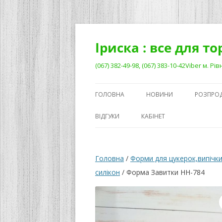
Перейти
до
вмісту
Іриска : все для т
(067) 382-49-98, (067) 383-10-42Viber м. 
ГОЛОВНА
НОВИНИ
РОЗПРО
ВІДГУКИ
КАБІНЕТ
Головна
/
Форми для цукерок,випічки
силікон
/ Форма Завитки НН-784