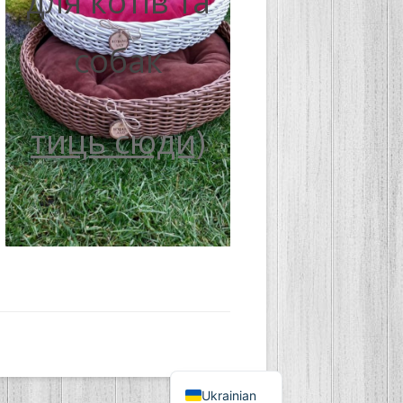
для котів та
собак
тиць сюди)
Ukrainian