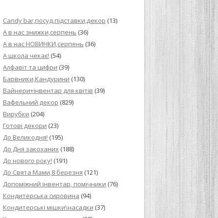
ИЙ КРЕМ ДЛЯ
Candy bar,посуд,підставки,декор
(13)
ПРИГОТУВАННЯ
А в нас знижки,серпень
(36)
А в нас НОВИНКИ,серпень
(36)
И ДЛЯ
А школа чекає!
(54)
В НА ОСНОВІ
Алфавіт та цифри
(39)
Барвники,Кандурини
(130)
ОГО ПИРОГА З
Вайнери+інвентар для квітів
(39)
Вафельний декор
(829)
Вирубки
(204)
ВА
Готові декори
(23)
До Великодня!
(195)
ЧИВКО
До Дня закоханих
(188)
ЛОКА БАГАТО
До нового року!
(191)
УЛЮБЛЕНИЙ
До Свята Мами,8 березня
(121)
НЦІВ”
Допоміжний інвентар, помічники
(76)
Кондитерська сировина
(94)
КОЛАДНИХ
Кондитерські мішки\насадки
(37)