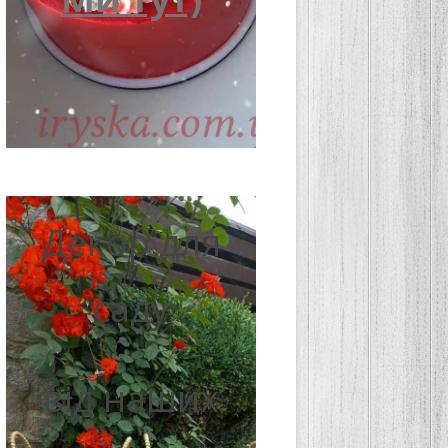
Декор для
саду
від наших