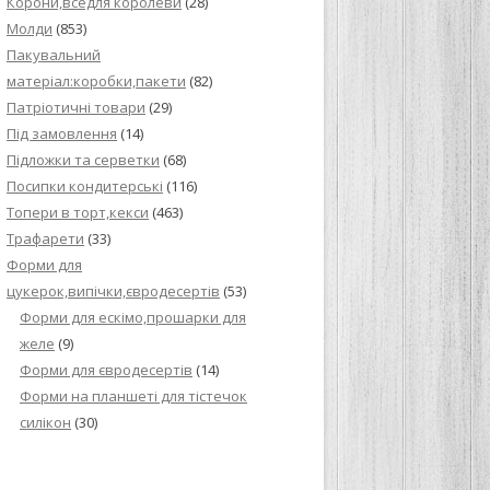
Корони,вседля королеви
(28)
Молди
(853)
Пакувальний
матеріал:коробки,пакети
(82)
Патріотичні товари
(29)
Під замовлення
(14)
Підложки та серветки
(68)
Посипки кондитерські
(116)
Топери в торт,кекси
(463)
Трафарети
(33)
Форми для
цукерок,випічки,євродесертів
(53)
Форми для ескімо,прошарки для
желе
(9)
Форми для євродесертів
(14)
Форми на планшеті для тістечок
силікон
(30)