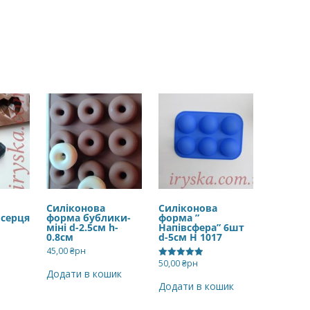
Силіконова
Силіконова
серця
форма бублики-
форма ”
міні d-2.5см h-
Напівсфера” 6шт
0.8см
d-5см H 1017
45,00
₴рн
50,00
₴рн
Оцінено в
Додати в кошик
5.00
з 5
Додати в кошик