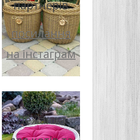
партнерів
посилання
на інстаграм
Лежанка