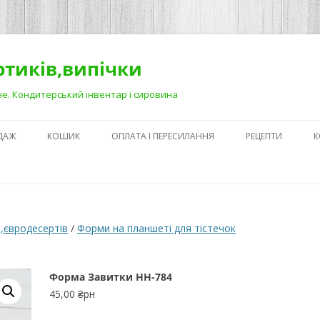
ортиків,випічки
Рівне. Кондитерський інвентар і сировина
ДАЖ
КОШИК
ОПЛАТА І ПЕРЕСИЛАННЯ
РЕЦЕПТИ
К
ЯК ЗРОБИТИ ГА
НА ДЕСЕРТАХ
СЕКРЕТИ ПРИГОТ
,євродесертів
/
Форми на планшеті для тістечок
АБО ЯК ПОЛЕГШ
ПРОЦЕС)
Форма Завитки НН-784
ПЕРШІ КРОКИ В
45,00
₴рн
КОНДИТЕРСЬКОМ
З ЧОГО ПОЧАТИ