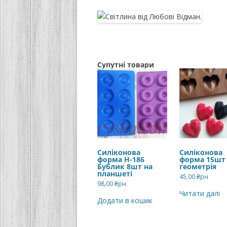
Супутні товари
Силіконова
Силіконова
форма H-186
форма 15шт 
Бублик 8шт на
геометрія
планшеті
45,00
₴рн
98,00
₴рн
Читати далі
Додати в кошик