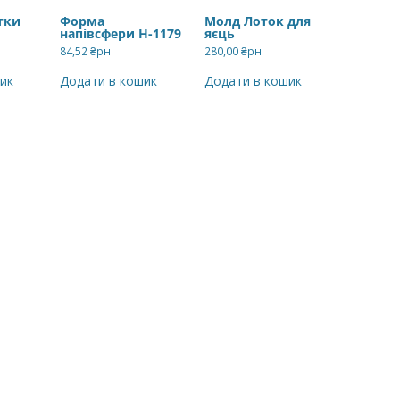
тки
Форма
Молд Лоток для
напівсфери Н-1179
яєць
84,52
₴рн
280,00
₴рн
ик
Додати в кошик
Додати в кошик