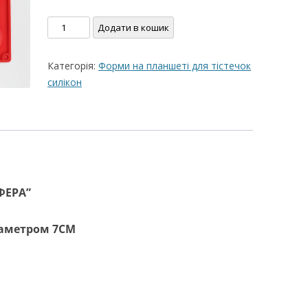
ВЕРШКОВО-СИРН
Силіконова
Додати в кошик
ТОРТУ,РЕЦЕПТ 
форма
"Напівсфера"
РЕЦЕПТ МАСТИК
Категорія:
Форми на планшеті для тістечок
6ШТ
ПОКРИТТЯ ТОРТІ
силікон
D-
ЖЕЛАТИНУ
7СМ
H1180
РЕЦЕПТ ЛИМОНН
кількість
МАКОМ
МАСТИКА МЕДО
ФЕРА”
МИГДАЛЬНЕ ПЕ
“ЗГУЩЕНОГО МО
іаметром 7СМ
НЕ БУВАЄ АБО 
ДЕСЕРТ АРГЕНТИ
РЕЦЕПТ ДЛЯ ШО
ПОТЬОКІВ