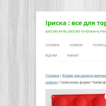
Перейти
до
вмісту
Іриска : все для т
(067) 382-49-98, (067) 383-10-42Viber м. 
ГОЛОВНА
НОВИНИ
РОЗПРО
ВІДГУКИ
КАБІНЕТ
Головна
/
Форми для цукерок,випічки
силікон
/ Силіконова форма “Напівс