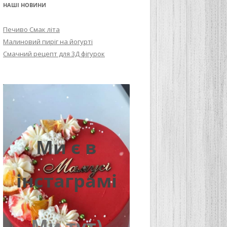
НАШІ НОВИНИ
Печиво Смак літа
Малиновий пиріг на йогурті
Смачний рецепт для 3Д фігурок
Ми є в
інстаграмі
Ми тут)