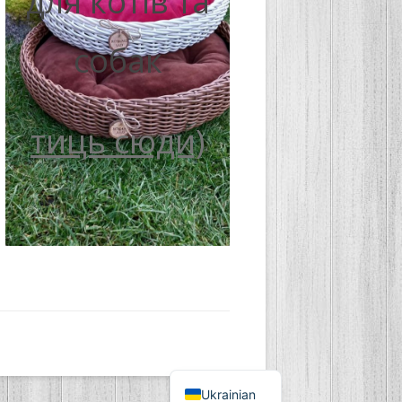
для котів та
собак
тиць сюди)
Ukrainian