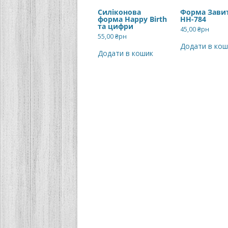
Силіконова
Форма Зави
форма Happy Birth
НН-784
та цифри
45,00
₴рн
55,00
₴рн
Додати в кош
Додати в кошик