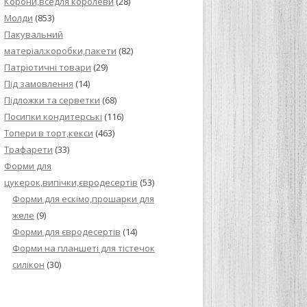
Корони,вседля королеви
(28)
Молди
(853)
Пакувальний
матеріал:коробки,пакети
(82)
Патріотичні товари
(29)
Під замовлення
(14)
Підложки та серветки
(68)
Посипки кондитерські
(116)
Топери в торт,кекси
(463)
Трафарети
(33)
Форми для
цукерок,випічки,євродесертів
(53)
Форми для ескімо,прошарки для
желе
(9)
Форми для євродесертів
(14)
Форми на планшеті для тістечок
силікон
(30)