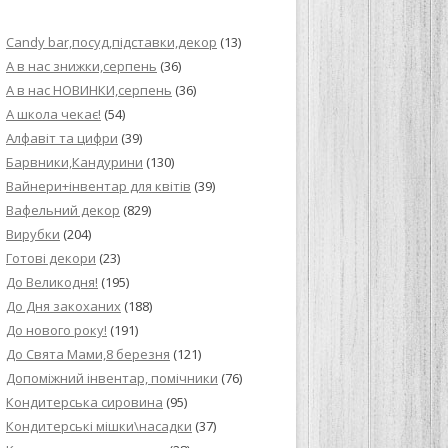
ИЙ КРЕМ ДЛЯ
Candy bar,посуд,підставки,декор
(13)
ПРИГОТУВАННЯ
А в нас знижки,серпень
(36)
А в нас НОВИНКИ,серпень
(36)
И ДЛЯ
А школа чекає!
(54)
В НА ОСНОВІ
Алфавіт та цифри
(39)
Барвники,Кандурини
(130)
ОГО ПИРОГА З
Вайнери+інвентар для квітів
(39)
Вафельний декор
(829)
Вирубки
(204)
ВА
Готові декори
(23)
До Великодня!
(195)
ЧИВКО
До Дня закоханих
(188)
ЛОКА БАГАТО
До нового року!
(191)
УЛЮБЛЕНИЙ
До Свята Мами,8 березня
(121)
НЦІВ”
Допоміжний інвентар, помічники
(76)
Кондитерська сировина
(95)
КОЛАДНИХ
Кондитерські мішки\насадки
(37)