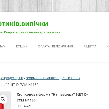
ортиків,випічки
Рівне. Кондитерський інвентар і сировина
ДАЖ
КОШИК
ОПЛАТА І ПЕРЕСИЛАННЯ
РЕЦЕПТИ
К
ЯК ЗРОБИТИ ГА
НА ДЕСЕРТАХ
СЕКРЕТИ ПРИГОТ
,євродесертів
/
Форми на планшеті для тістечок
АБО ЯК ПОЛЕГШ
фера” 6ШТ D-7СМ H1180
ПРОЦЕС)
Силіконова форма “Напівсфера” 6ШТ D-
ПЕРШІ КРОКИ В
7СМ H1180
КОНДИТЕРСЬКОМ
93,84
₴рн
З ЧОГО ПОЧАТИ