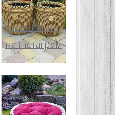
партнерів
посилання
на інстаграм
Лежанка