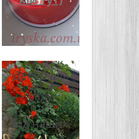
Декор для
саду
від наших