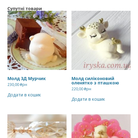
Супутні товари
Молд 3Д Мурчик
Молд силіконовий
оленятко з пташкою
230,00
₴рн
220,00
₴рн
Додати в кошик
Додати в кошик