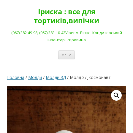
Перейти
до
Іриска : все для
вмісту
тортиків,випічки
(067) 382-49-98, (067) 383-10-42Viber м. Рівне. Кондитерський
інвентар і сировина
Меню
Головна
/
Молди
/
Молди 3Д
/ Молд 3Д космонавт