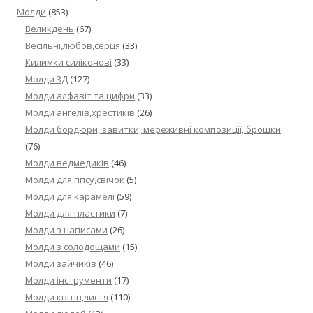
Молди
(853)
Великдень
(67)
Весільні,любов,серця
(33)
Килимки силіконові
(33)
Молди 3Д
(127)
Молди алфавіт та цифри
(33)
Молди ангелів,хрестиків
(26)
Молди бордюри, завитки, мереживні композиції, брошки
(76)
Молди ведмедиків
(46)
Молди для гіпсу,свічок
(5)
Молди для карамелі
(59)
Молди для пластики
(7)
Молди з написами
(26)
Молди з солодощами
(15)
Молди зайчиків
(46)
Молди інструменти
(17)
Молди квітів,листя
(110)