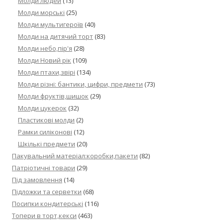
Молди людей
(13)
Молди морські
(25)
Молди мультигероїв
(40)
Молди на дитячий торт
(83)
Молди небо,пір'я
(28)
Молди Новий рік
(109)
Молди птахи,звірі
(134)
Молди різні: бантики, цифри, предмети
(73)
Молди фруктів,шишок
(29)
Молди цукерок
(32)
Пластикові молди
(2)
Рамки силіконові
(12)
Шкількі предмети
(20)
Пакувальний матеріал:коробки,пакети
(82)
Патріотичні товари
(29)
Під замовлення
(14)
Підложки та серветки
(68)
Посипки кондитерські
(116)
Топери в торт,кекси
(463)