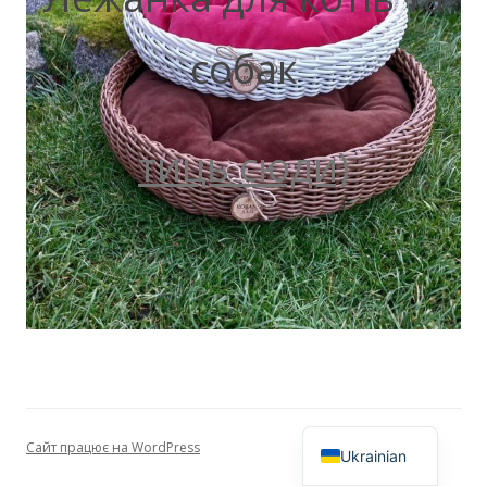
собак
тиць сюди)
Сайт працює на WordPress
Ukrainian