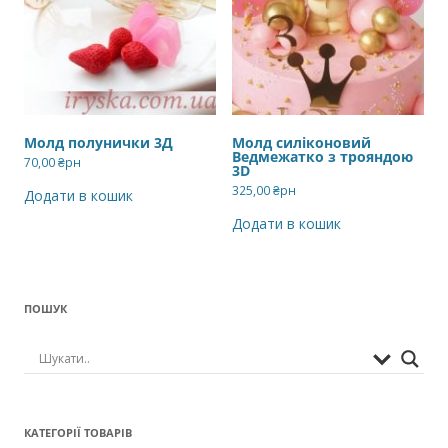
Молд полунички 3Д
Молд силіконовий
Ведмежатко з трояндою
70,00
₴рн
3D
325,00
₴рн
Додати в кошик
Додати в кошик
ПОШУК
КАТЕГОРІЇ ТОВАРІВ