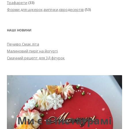
Трафарети
(33)
Форми для цукерок,випічки,євродесертів
(53)
НАШІ НОВИНИ
Печиво Смак літа
Малиновий пиріг на йогурті
Смачний рецепт для 3Д фігурок
Ми є в інстаграмі