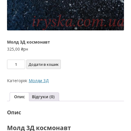
Молд 3Д космонавт
325,00
₴рн
Молд
Додати в кошик
3Д
космонавт
Категорія:
Молди 3Д
кількість
Опис
Відгуки (0)
Опис
Молд 3Д космонавт