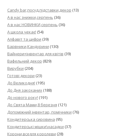
Candy bar,посуд,підставки,декор
(13)
А в нас знижки,серпень
(36)
А в нас НОВИНКИ,серпень
(36)
А школа чекає!
(54)
Алфавіт та цифри
(39)
Барвники,Кандурини
(130)
Вайнери+інвентар для квітів
(39)
Вафельний декор
(829)
Вирубки
(204)
Готові декори
(23)
До Великодня!
(195)
До Дня закоханих
(188)
До нового року!
(191)
До Свята Мами,8 березня
(121)
Допоміжний інвентар, помічники
(76)
Кондитерська сировина
(95)
Кондитерські мішки\насадки
(37)
Корони,вседля королеви
(28)