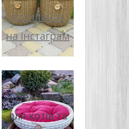
посилання
на інстаграм
Лежанка
для котів та