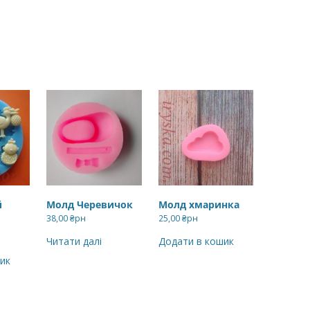
й
Молд Черевичок
Молд хмаринка
38,00
₴рн
25,00
₴рн
Читати далі
Додати в кошик
ик