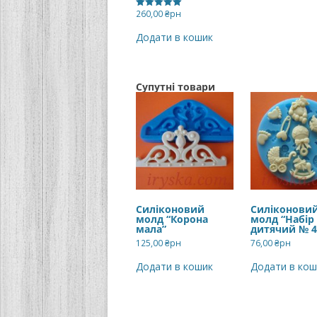
260,00
₴рн
Оцінено в
5.00
з 5
Додати в кошик
Супутні товари
Силіконовий
Силіконови
молд “Корона
молд “Набір
мала”
дитячий № 4
125,00
₴рн
76,00
₴рн
Додати в кошик
Додати в кош