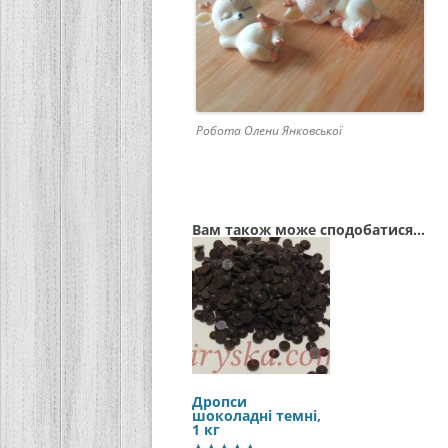
Робота Олени Янковської
Вам також може сподобатися…
Дропси
шоколадні темні,
1 кг