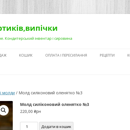
ортиків,випічки
Рівне. Кондитерський інвентар і сировина
ДАЖ
КОШИК
ОПЛАТА І ПЕРЕСИЛАННЯ
РЕЦЕПТИ
К
ЯК ЗРОБИТИ ГА
НА ДЕСЕРТАХ
СЕКРЕТИ ПРИГОТ
і молди
/ Молд силіконовий оленятко №3
АБО ЯК ПОЛЕГШ
ПРОЦЕС)
Молд силіконовий оленятко №3
220,00
₴рн
ПЕРШІ КРОКИ В
КОНДИТЕРСЬКОМ
Молд
Додати в кошик
З ЧОГО ПОЧАТИ