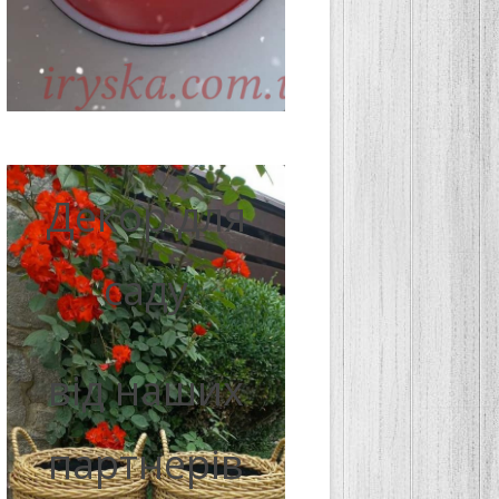
Декор для
саду
від наших
партнерів