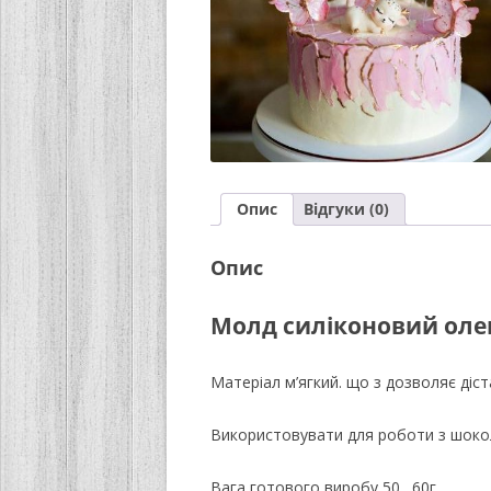
Опис
Відгуки (0)
Опис
Молд силіконовий оле
Матеріал м’ягкий. що з дозволяє діст
Використовувати для роботи з шок
Вага готового виробу 50…60г