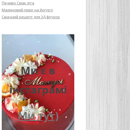
Печиво Смак літа
Малиновий пиріг на йогурті
Смачний рецепт для 3Д фігурок
Ми є в
інстаграмі
Ми тут)