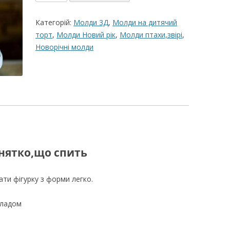
силіконовий
ВЕРШКОВО-СИРН
оленятко
Категорій:
Молди 3Д
,
Молди на дитячий
ТОРТУ,РЕЦЕПТ 
№3
торт
,
Молди Новий рік
,
Молди птахи,звірі
,
кількість
Новорічні молди
РЕЦЕПТ МАСТИК
ПОКРИТТЯ ТОРТІ
ЖЕЛАТИНУ
РЕЦЕПТ ЛИМОНН
МАКОМ
МАСТИКА МЕДО
МИГДАЛЬНЕ ПЕ
нятко,що спить
“ЗГУЩЕНОГО МО
ати фігурку з форми легко.
НЕ БУВАЄ АБО 
ДЕСЕРТ АРГЕНТИ
оладом
РЕЦЕПТ ДЛЯ ШО
ПОТЬОКІВ