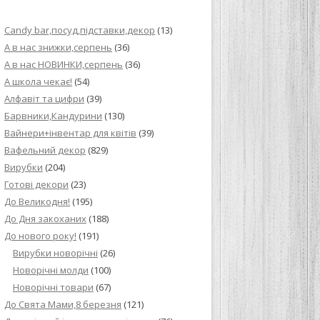
ИЙ КРЕМ ДЛЯ
Candy bar,посуд,підставки,декор
(13)
ПРИГОТУВАННЯ
А в нас знижки,серпень
(36)
А в нас НОВИНКИ,серпень
(36)
И ДЛЯ
А школа чекає!
(54)
В НА ОСНОВІ
Алфавіт та цифри
(39)
Барвники,Кандурини
(130)
ОГО ПИРОГА З
Вайнери+інвентар для квітів
(39)
Вафельний декор
(829)
Вирубки
(204)
ВА
Готові декори
(23)
До Великодня!
(195)
ЧИВКО
До Дня закоханих
(188)
ЛОКА БАГАТО
До нового року!
(191)
УЛЮБЛЕНИЙ
Вирубки новорічні
(26)
НЦІВ”
Новорічні молди
(100)
Новорічні товари
(67)
КОЛАДНИХ
До Свята Мами,8 березня
(121)