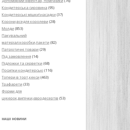
Допоміжний інвентар, помічники
(76)
Кондитерська сировина
(95)
Кондитерські мішки\насадки
(37)
Корони,вседля королеви
(28)
Молди
(853)
Пакувальний
матеріал:коробки,пакети
(82)
Патріотичні товари
(29)
Під замовлення
(14)
Підложки та серветки
(68)
Посипки кондитерські
(116)
Топери в торт,кекси
(463)
Трафарети
(33)
Форми для
цукерок,випічки,євродесертів
(53)
НАШІ НОВИНИ