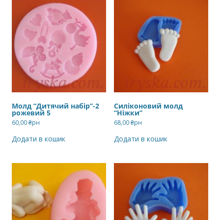
Молд “Дитячий набір”-2
Силіконовий молд
рожевий 5
“Ніжки”
60,00
₴рн
68,00
₴рн
Додати в кошик
Додати в кошик