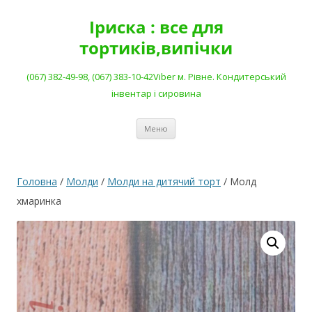
Перейти
до
Іриска : все для
вмісту
тортиків,випічки
(067) 382-49-98, (067) 383-10-42Viber м. Рівне. Кондитерський
інвентар і сировина
Меню
Головна
/
Молди
/
Молди на дитячий торт
/ Молд
хмаринка