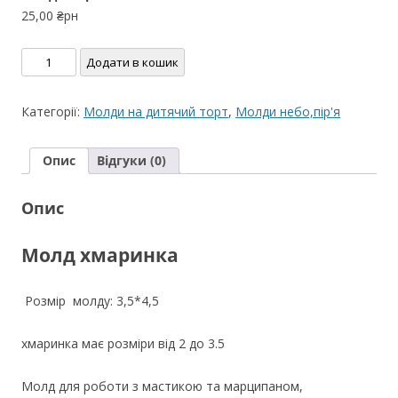
25,00
₴рн
Молд
Додати в кошик
хмаринка
кількість
Категорії:
Молди на дитячий торт
,
Молди небо,пір'я
Опис
Відгуки (0)
Опис
Молд хмаринка
Розмір молду: 3,5*4,5
хмаринка має розміри від 2 до 3.5
Молд для роботи з мастикою та марципаном,