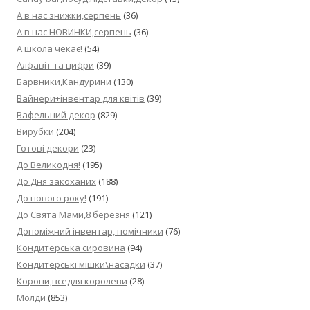
А в нас знижки,серпень
(36)
А в нас НОВИНКИ,серпень
(36)
А школа чекає!
(54)
Алфавіт та цифри
(39)
Барвники,Кандурини
(130)
Вайнери+інвентар для квітів
(39)
Вафельний декор
(829)
Вирубки
(204)
Готові декори
(23)
До Великодня!
(195)
До Дня закоханих
(188)
До нового року!
(191)
До Свята Мами,8 березня
(121)
Допоміжний інвентар, помічники
(76)
Кондитерська сировина
(94)
Кондитерські мішки\насадки
(37)
Корони,вседля королеви
(28)
Молди
(853)