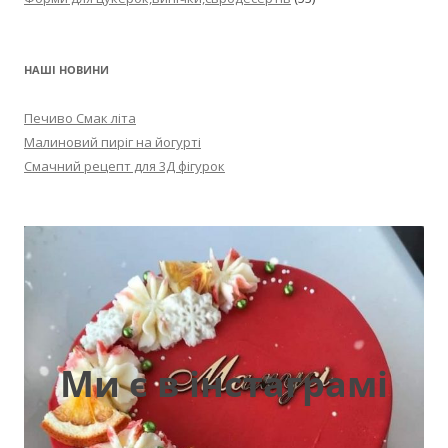
НАШІ НОВИНИ
Печиво Смак літа
Малиновий пиріг на йогурті
Смачний рецепт для 3Д фігурок
Ми є в інстаграмі