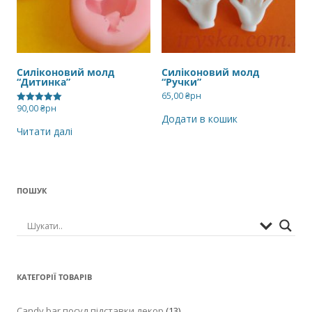
Силіконовий молд
Силіконовий молд
“Дитинка”
“Ручки”
65,00
₴рн
90,00
₴рн
Оцінено в
Додати в кошик
5.00
з 5
Читати далі
ПОШУК
КАТЕГОРІЇ ТОВАРІВ
Candy bar,посуд,підставки,декор
(13)