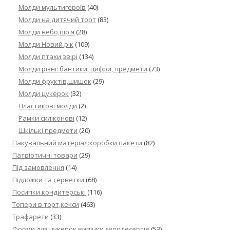
Молди мультигероїв
(40)
Молди на дитячий торт
(83)
Молди небо,пір'я
(28)
Молди Новий рік
(109)
Молди птахи,звірі
(134)
Молди різні: бантики, цифри, предмети
(73)
Молди фруктів,шишок
(29)
Молди цукерок
(32)
Пластикові молди
(2)
Рамки силіконові
(12)
Шкількі предмети
(20)
Пакувальний матеріал:коробки,пакети
(82)
Патріотичні товари
(29)
Під замовлення
(14)
Підложки та серветки
(68)
Посипки кондитерські
(116)
Топери в торт,кекси
(463)
Трафарети
(33)
Форми для цукерок,випічки,євродесертів
(53)