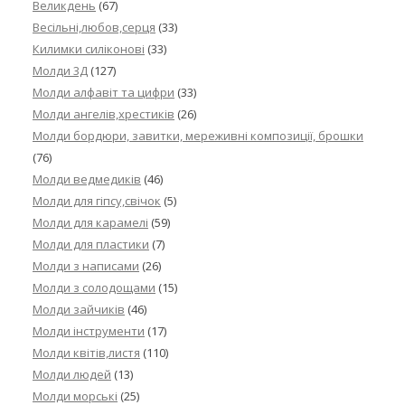
Великдень
(67)
Весільні,любов,серця
(33)
Килимки силіконові
(33)
Молди 3Д
(127)
Молди алфавіт та цифри
(33)
Молди ангелів,хрестиків
(26)
Молди бордюри, завитки, мереживні композиції, брошки
(76)
Молди ведмедиків
(46)
Молди для гіпсу,свічок
(5)
Молди для карамелі
(59)
Молди для пластики
(7)
Молди з написами
(26)
Молди з солодощами
(15)
Молди зайчиків
(46)
Молди інструменти
(17)
Молди квітів,листя
(110)
Молди людей
(13)
Молди морські
(25)