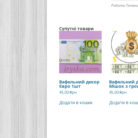
Робота Тетяни
Супутні товари
Вафельний декор
Вафельний 
Євро 1шт
Мішок з гр
45,00
₴рн
45,00
₴рн
Додати в кошик
Додати в кош