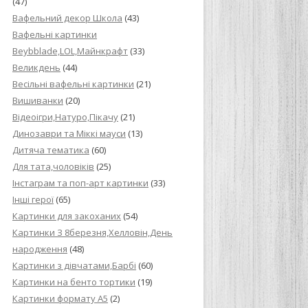
(47)
Вафельний декор Школа
(43)
Вафельні картинки
Beybblade,LOL,Майнкрафт
(33)
Великдень
(44)
Весільні вафельні картинки
(21)
Вишиванки
(20)
Відеоігри,Натуро,Пікачу
(21)
Динозаври та Міккі мауси
(13)
Дитяча тематика
(60)
Для тата,чоловіків
(25)
Інстаграм та поп-арт картинки
(33)
Інші герої
(65)
Картинки для закоханих
(54)
Картинки З 8березня,Хелловін,День
народження
(48)
Картинки з дівчатами,Барбі
(60)
Картинки на бенто тортики
(19)
Картинки формату А5
(2)