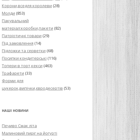
Корони,вседля королеви
(28)
Молди
(853)
Пакувальний
матеріал:коробки,пакети
(82)
Патріотичні товари
(29)
Під замовлення
(14)
Підложки та серветки
(68)
Посипки кондитерські
(116)
Топери в торт,кекси
(463)
Трафарети
(33)
Форми для
цукерок,випічки,євродесертів
(53)
НАШІ НОВИНИ
Печиво Смак літа
Малиновий пиріг на йогурті