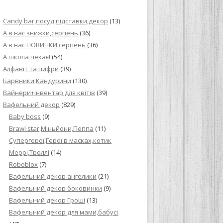
ИЙ КРЕМ ДЛЯ
Candy bar,посуд,підставки,декор
(13)
ПРИГОТУВАННЯ
А в нас знижки,серпень
(36)
А в нас НОВИНКИ,серпень
(36)
И ДЛЯ
А школа чекає!
(54)
В НА ОСНОВІ
Алфавіт та цифри
(39)
Барвники,Кандурини
(130)
ОГО ПИРОГА З
Вайнери+інвентар для квітів
(39)
Вафельний декор
(829)
Baby boss
(9)
ВА
Brawl star,Міньйони,Пеппа
(11)
Cупергерої,Герої в масках,котик
ЧИВКО
Меррі,Троллі
(14)
ЛОКА БАГАТО
Roboblox
(7)
УЛЮБЛЕНИЙ
Вафельний декор ангелики
(21)
НЦІВ”
Вафельний декор боковинки
(9)
Вафельний декор Гроші
(13)
КОЛАДНИХ
Вафельний декор для мами,бабусі