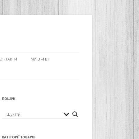
ОНТАКТИ
МИ В «FB»
РНИЙ НАДПИС
УВАННЯ БІЗЕ)
ПОШУК
ИТИ ЦЕЙ
У МИСТЕЦТВІ:
КАТЕГОРІЇ ТОВАРІВ