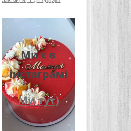
Смачний рецепт для 3Д фігурок
Ми є в
інстаграмі
Ми тут)