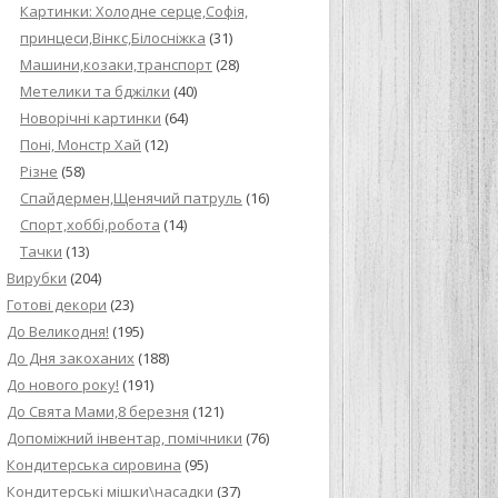
Картинки: Холодне серце,Софія,
принцеси,Вінкс,Білосніжка
(31)
Машини,козаки,транспорт
(28)
Метелики та бджілки
(40)
Новорічні картинки
(64)
Поні, Монстр Хай
(12)
Різне
(58)
Спайдермен,Щенячий патруль
(16)
Спорт,хоббі,робота
(14)
Тачки
(13)
Вирубки
(204)
Готові декори
(23)
До Великодня!
(195)
До Дня закоханих
(188)
До нового року!
(191)
До Свята Мами,8 березня
(121)
Допоміжний інвентар, помічники
(76)
Кондитерська сировина
(95)
Кондитерські мішки\насадки
(37)