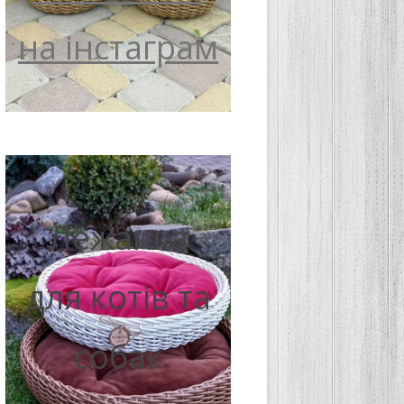
на інстаграм
Лежанка
для котів та
собак