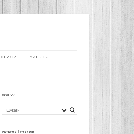
ОНТАКТИ
МИ В «FB»
РНИЙ НАДПИС
УВАННЯ БІЗЕ)
ПОШУК
ИТИ ЦЕЙ
У МИСТЕЦТВІ:
КАТЕГОРІЇ ТОВАРІВ