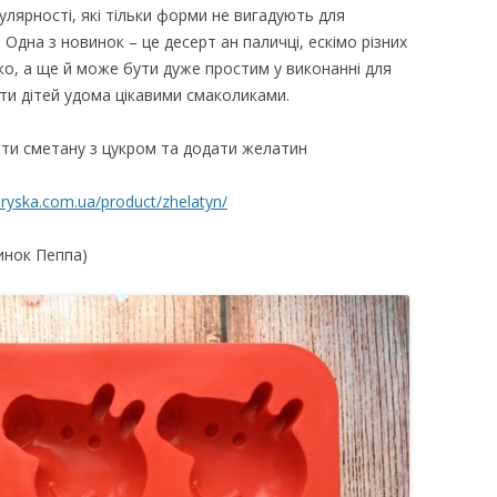
лярності, які тільки форми не вигадують для
 Одна з новинок – це десерт ан паличці, ескімо різних
ко, а ще й може бути дуже простим у виконанні для
и дітей удома цікавими смаколиками.
ти сметану з цукром та додати желатин
/iryska.com.ua/product/zhelatyn/
инок Пеппа)