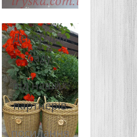
Декор для
саду
від наших
партнерів
посилання