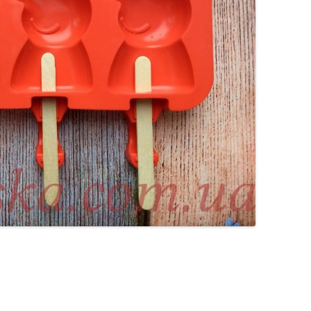
ВЕРШКОВО-СИРН
ТОРТУ,РЕЦЕПТ 
РЕЦЕПТ МАСТИК
ПОКРИТТЯ ТОРТІ
ЖЕЛАТИНУ
РЕЦЕПТ ЛИМОНН
МАКОМ
МАСТИКА МЕДО
МИГДАЛЬНЕ ПЕ
“ЗГУЩЕНОГО МО
НЕ БУВАЄ АБО 
ДЕСЕРТ АРГЕНТИ
РЕЦЕПТ ДЛЯ ШО
ПОТЬОКІВ