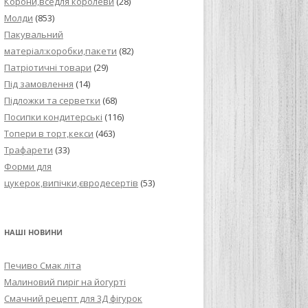
Корони,вседля королеви
(28)
Молди
(853)
Пакувальний
матеріал:коробки,пакети
(82)
Патріотичні товари
(29)
Під замовлення
(14)
Підложки та серветки
(68)
Посипки кондитерські
(116)
Топери в торт,кекси
(463)
Трафарети
(33)
Форми для
цукерок,випічки,євродесертів
(53)
НАШІ НОВИНИ
Печиво Смак літа
Малиновий пиріг на йогурті
Смачний рецепт для 3Д фігурок