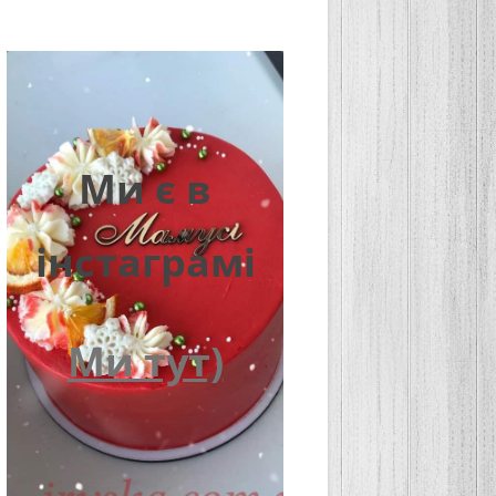
Ми є в
інстаграмі
Ми тут)