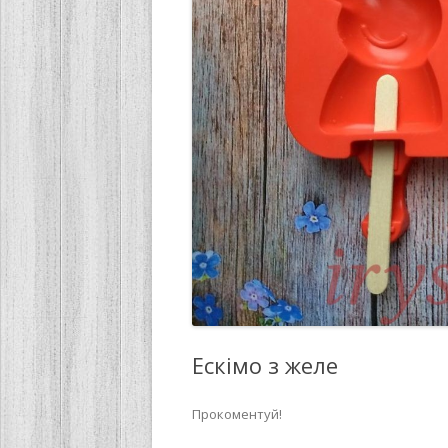
Ескімо з желе
Прокоментуй!