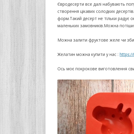
Євродесерти все далі набувають попу
створення цікавих солодких десертів.
форм.Такий десерт не тільки радує о
маленьких замовників.Можна потішит
Можна залити фруктове желе чи зби
Желатин можна купити у нас :
https:/
Ось моє покрокове виготовлення св