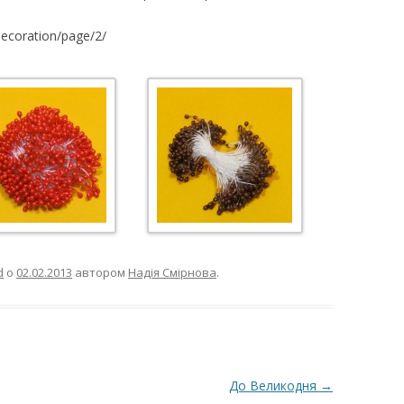
ВЕРШКОВО-СИРН
decoration/page/2/
ТОРТУ,РЕЦЕПТ 
РЕЦЕПТ МАСТИК
ПОКРИТТЯ ТОРТІ
ЖЕЛАТИНУ
РЕЦЕПТ ЛИМОНН
МАКОМ
МАСТИКА МЕДО
МИГДАЛЬНЕ ПЕ
d
о
02.02.2013
автором
Надія Смірнова
.
“ЗГУЩЕНОГО МО
НЕ БУВАЄ АБО 
ДЕСЕРТ АРГЕНТИ
РЕЦЕПТ ДЛЯ ШО
До Великодня
→
ПОТЬОКІВ