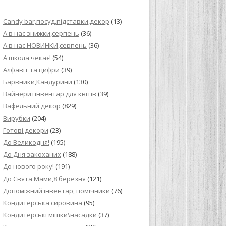
ИЙ КРЕМ ДЛЯ
Candy bar,посуд,підставки,декор
(13)
ПРИГОТУВАННЯ
А в нас знижки,серпень
(36)
А в нас НОВИНКИ,серпень
(36)
И ДЛЯ
А школа чекає!
(54)
В НА ОСНОВІ
Алфавіт та цифри
(39)
Барвники,Кандурини
(130)
ОГО ПИРОГА З
Вайнери+інвентар для квітів
(39)
Вафельний декор
(829)
Вирубки
(204)
ВА
Готові декори
(23)
До Великодня!
(195)
ЧИВКО
До Дня закоханих
(188)
ЛОКА БАГАТО
До нового року!
(191)
УЛЮБЛЕНИЙ
До Свята Мами,8 березня
(121)
НЦІВ”
Допоміжний інвентар, помічники
(76)
Кондитерська сировина
(95)
КОЛАДНИХ
Кондитерські мішки\насадки
(37)