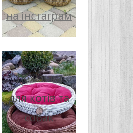
на інстаграм
Лежанка
для котів та
собак