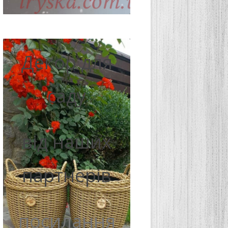
Декор для
саду
від наших
партнерів
посилання