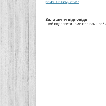
по
романтичному стилі!
запису
Залишити відповідь
Щоб відправити коментар вам необ