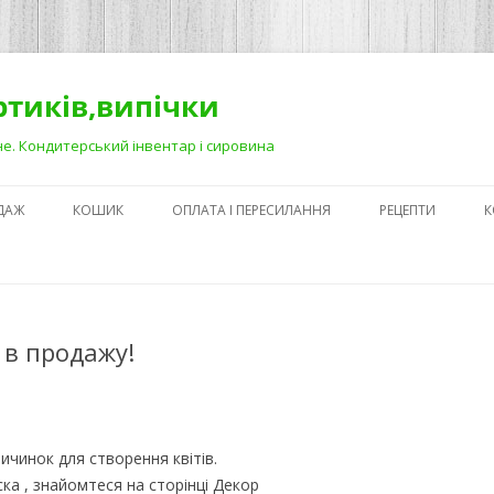
ортиків,випічки
Рівне. Кондитерський інвентар і сировина
ДАЖ
КОШИК
ОПЛАТА І ПЕРЕСИЛАННЯ
РЕЦЕПТИ
К
ЯК ЗРОБИТИ ГА
НА ДЕСЕРТАХ
СЕКРЕТИ ПРИГОТ
 в продажу!
АБО ЯК ПОЛЕГШ
ПРОЦЕС)
ПЕРШІ КРОКИ В
КОНДИТЕРСЬКОМ
чинок для створення квітів.
З ЧОГО ПОЧАТИ
ка , знайомтеся на сторінці Декор