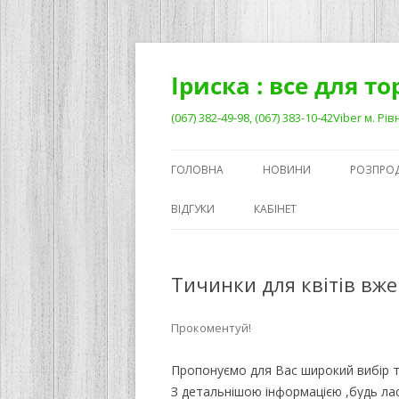
Перейти
до
вмісту
Іриска : все для т
(067) 382-49-98, (067) 383-10-42Viber м. 
ГОЛОВНА
НОВИНИ
РОЗПРО
ВІДГУКИ
КАБІНЕТ
Тичинки для квітів вже
Прокоментуй!
Пропонуємо для Вас широкий вибір ти
З детальнішою інформацією ,будь лас