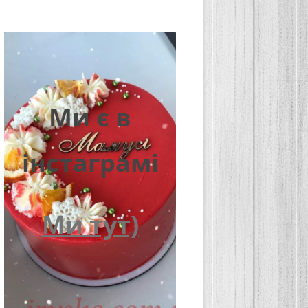
Ми є в
інстаграмі
Ми тут)