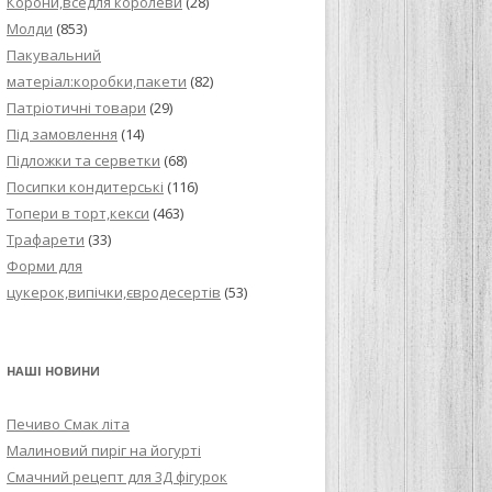
Корони,вседля королеви
(28)
Молди
(853)
Пакувальний
матеріал:коробки,пакети
(82)
Патріотичні товари
(29)
Під замовлення
(14)
Підложки та серветки
(68)
Посипки кондитерські
(116)
Топери в торт,кекси
(463)
Трафарети
(33)
Форми для
цукерок,випічки,євродесертів
(53)
НАШІ НОВИНИ
Печиво Смак літа
Малиновий пиріг на йогурті
Смачний рецепт для 3Д фігурок