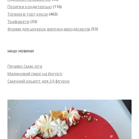
Посипки кондитерські
(116)
Топери в торт,кекси
(463)
Трафарети
(33)
Форми для цукерок,випічки,євродесертів
(53)
НАШІ НОВИНИ
Печиво Смак літа
Малиновий пиріг на йогурті
Смачний рецепт для 3Д фігурок