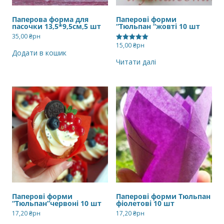
Паперова форма для
Паперові форми
пасочки 13,5*9,5см,5 шт
“Тюльпан “жовті 10 шт
35,00
₴рн
15,00
₴рн
Оцінено в
Додати в кошик
5.00
з 5
Читати далі
Паперові форми
Паперові форми Тюльпан
“Тюльпан”червоні 10 шт
фіолетові 10 шт
17,20
₴рн
17,20
₴рн