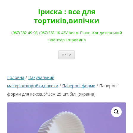
Перейти
до
Іриска : все для
вмісту
тортиків,випічки
(067) 382-49-98, (067) 383-10-42Viber м. Рівне. Кондитерський
інвентар і сировина
Меню
Головна
/
Пакувальний
матеріал:коробки,пакети
/
Паперові форми
/ Паперові
форми для кексів,5*3см 25 шт,білі (Україна)