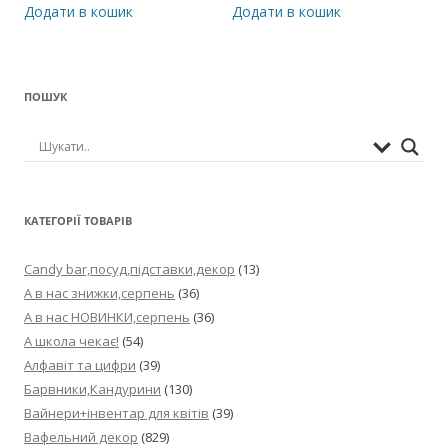
Додати в кошик
Додати в кошик
ПОШУК
КАТЕГОРІЇ ТОВАРІВ
Candy bar,посуд,підставки,декор
(13)
А в нас знижки,серпень
(36)
А в нас НОВИНКИ,серпень
(36)
А школа чекає!
(54)
Алфавіт та цифри
(39)
Барвники,Кандурини
(130)
Вайнери+інвентар для квітів
(39)
Вафельний декор
(829)