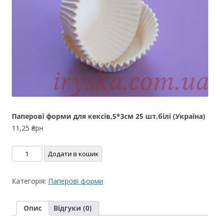
Паперові форми для кексів,5*3см 25 шт,білі (Україна)
11,25
₴рн
Паперові
Додати в кошик
форми
для
Категорія:
Паперові форми
кексів,5*3см
25
Опис
Відгуки (0)
шт,білі