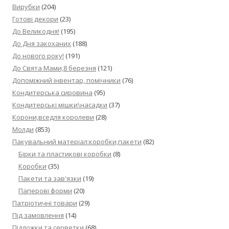
Вирубки
(204)
Готові декори
(23)
До Великодня!
(195)
До Дня закоханих
(188)
До нового року!
(191)
До Свята Мами,8 березня
(121)
Допоміжний інвентар, помічники
(76)
Кондитерська сировина
(95)
Кондитерські мішки\насадки
(37)
Корони,вседля королеви
(28)
Молди
(853)
Пакувальний матеріал:коробки,пакети
(82)
Бірки та пластикові коробки
(8)
Коробки
(35)
Пакети та зав'язки
(19)
Паперові форми
(20)
Патріотичні товари
(29)
Під замовлення
(14)
Підложки та серветки
(68)