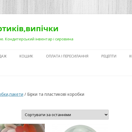
ортиків,випічки
Рівне. Кондитерський інвентар і сировина
ДАЖ
КОШИК
ОПЛАТА І ПЕРЕСИЛАННЯ
РЕЦЕПТИ
К
ЯК ЗРОБИТИ ГА
НА ДЕСЕРТАХ
СЕКРЕТИ ПРИГОТ
обки,пакети
/ Бірки та пластикові коробки
АБО ЯК ПОЛЕГШ
ПРОЦЕС)
ортовано
ПЕРШІ КРОКИ В
а
станнім
КОНДИТЕРСЬКОМ
З ЧОГО ПОЧАТИ