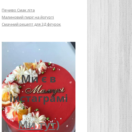
Печиво Смак літа
Малиновий пиріг на йогурті
Смачний рецепт для 3Д фігурок
Ми є в
інстаграмі
Ми тут)