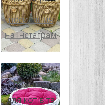
посилання
на інстаграм
Лежанка
для котів та