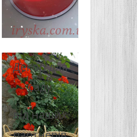
Декор для
саду
від наших
партнерів