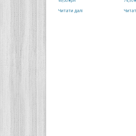
49,00
₴рн
74,50
Читати далі
Читат