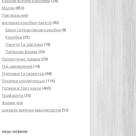
Корони,вседля королеви
(28)
Молди
(853)
Пакувальний
матеріал:коробки,пакети
(82)
Бірки та пластикові коробки
(8)
Коробки
(35)
Пакети та зав'язки
(19)
Паперові форми
(20)
Патріотичні товари
(29)
Під замовлення
(14)
Підложки та серветки
(68)
Посипки кондитерські
(116)
Топери в торт,кекси
(463)
Трафарети
(33)
Форми для
цукерок,випічки,євродесертів
(53)
НАШІ НОВИНИ