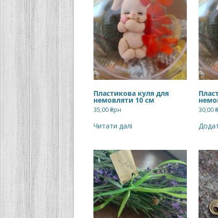
Пластикова куля для
Плас
немовляти 10 см
немо
35,00
₴рн
30,00
Читати далі
Додат