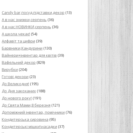
ИЙ КРЕМ ДЛЯ
Candy bar,посуд,підставки,декор
(13)
ПРИГОТУВАННЯ
А в нас знижки,серпень
(36)
А в нас НОВИНКИ,серпень
(36)
И ДЛЯ
А школа чекає!
(54)
В НА ОСНОВІ
Алфавіт та цифри
(39)
Барвники,Кандурини
(130)
ОГО ПИРОГА З
Вайнери+інвентар для квітів
(39)
Вафельний декор
(829)
Вирубки
(204)
ВА
Готові декори
(23)
До Великодня!
(195)
ЧИВКО
До Дня закоханих
(188)
ЛОКА БАГАТО
До нового року!
(191)
УЛЮБЛЕНИЙ
До Свята Мами,8 березня
(121)
НЦІВ”
Допоміжний інвентар, помічники
(76)
Кондитерська сировина
(95)
КОЛАДНИХ
Кондитерські мішки\насадки
(37)