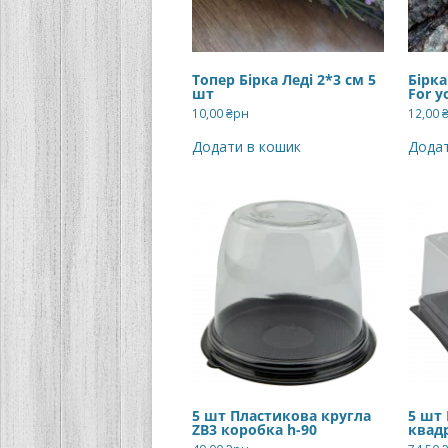
Топер Бірка Леді 2*3 см 5
Бірка
шт
For y
10,00
₴рн
12,00
Додати в кошик
Додат
5 шт Пластикова кругла
5 шт
ZB3 коробка h-90
квад