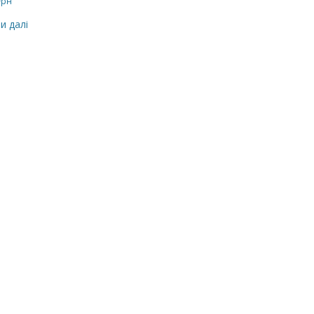
₴рн
и далі