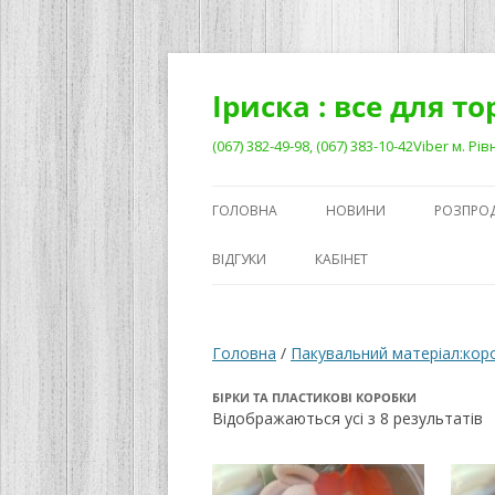
Перейти
до
вмісту
Іриска : все для т
(067) 382-49-98, (067) 383-10-42Viber м. 
ГОЛОВНА
НОВИНИ
РОЗПРО
ВІДГУКИ
КАБІНЕТ
Головна
/
Пакувальний матеріал:кор
БІРКИ ТА ПЛАСТИКОВІ КОРОБКИ
С
Відображаються усі з 8 результатів
з
о