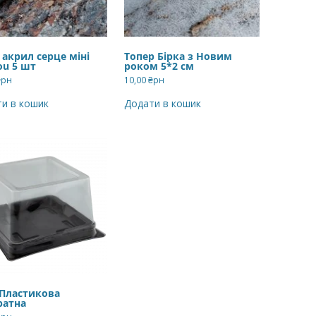
 акрил серце міні
Топер Бірка з Новим
ou 5 шт
роком 5*2 см
₴рн
10,00
₴рн
и в кошик
Додати в кошик
 Пластикова
ратна