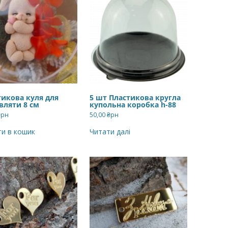
ВЕРШКОВО-СИРН
ТОРТУ,РЕЦЕПТ 
РЕЦЕПТ МАСТИК
ПОКРИТТЯ ТОРТІ
ЖЕЛАТИНУ
РЕЦЕПТ ЛИМОНН
тикова куля для
5 шт Пластикова кругла
вляти 8 см
купольна коробка h-88
МАКОМ
₴рн
50,00
₴рн
МАСТИКА МЕДО
и в кошик
Читати далі
МИГДАЛЬНЕ ПЕ
“ЗГУЩЕНОГО МО
НЕ БУВАЄ АБО 
ДЕСЕРТ АРГЕНТИ
РЕЦЕПТ ДЛЯ ШО
ПОТЬОКІВ