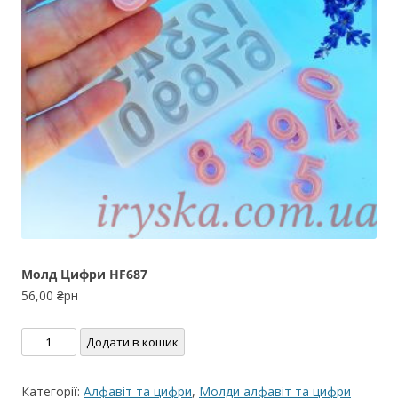
Молд Цифри HF687
56,00
₴рн
Молд
Додати в кошик
Цифри
HF687
Категорії:
Алфавіт та цифри
,
Молди алфавіт та цифри