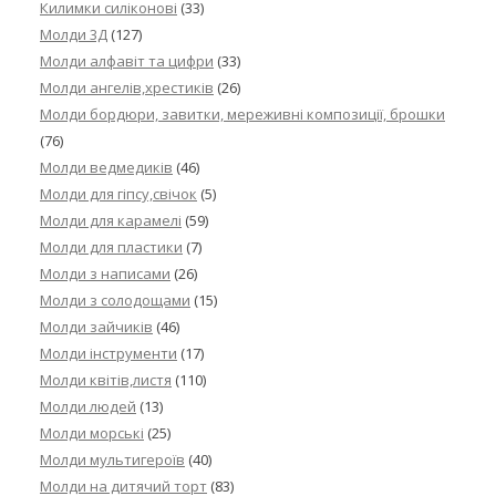
Килимки силіконові
(33)
Молди 3Д
(127)
Молди алфавіт та цифри
(33)
Молди ангелів,хрестиків
(26)
Молди бордюри, завитки, мереживні композиції, брошки
(76)
Молди ведмедиків
(46)
Молди для гіпсу,свічок
(5)
Молди для карамелі
(59)
Молди для пластики
(7)
Молди з написами
(26)
Молди з солодощами
(15)
Молди зайчиків
(46)
Молди інструменти
(17)
Молди квітів,листя
(110)
Молди людей
(13)
Молди морські
(25)
Молди мультигероїв
(40)
Молди на дитячий торт
(83)