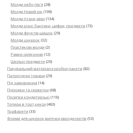
Молди небо,пір'я
(28)
Молди Новий рік
(109)
Молди птахи,звірі
(134)
Молди різні: бантики, цифри, предмети
(73)
Молди фруктів,шишок
(29)
Молди цукерок
(32)
Пластикові молди
(2)
Рамки силіконові
(12)
Шкількі предмети
(20)
Пакувальний матеріал:коробки,пакети
(82)
Патріотичні товари
(29)
Під замовлення
(14)
Підложки та серветки
(68)
Посипки кондитерські
(116)
Топери в торт,кекси
(463)
Трафарети
(33)
Форми для цукерок,випічки,євродесертів
(53)