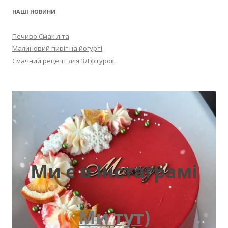
НАШІ НОВИНИ
Печиво Смак літа
Малиновий пиріг на йогурті
Смачний рецепт для 3Д фігурок
Ми є в інстаграмі
Ми тут)