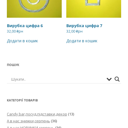
Вирубка цифра 6
Вирубка цифра 7
32,00
₴рн
32,00
₴рн
Додати в кошик
Додати в кошик
ПОШУК
КАТЕГОРІЇ ТОВАРІВ
Candy bar,посуд,підставки,декор
(13)
А в нас знижки,серпень
(36)
А в нас НОВИНКИ,серпень
(36)