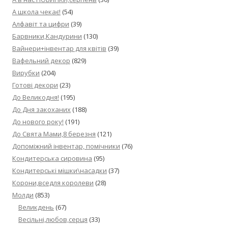
А школа чекає!
(54)
Алфавіт та цифри
(39)
Барвники,Кандурини
(130)
Вайнери+інвентар для квітів
(39)
Вафельний декор
(829)
Вирубки
(204)
Готові декори
(23)
До Великодня!
(195)
До Дня закоханих
(188)
До нового року!
(191)
До Свята Мами,8 березня
(121)
Допоміжний інвентар, помічники
(76)
Кондитерська сировина
(95)
Кондитерські мішки\насадки
(37)
Корони,вседля королеви
(28)
Молди
(853)
Великдень
(67)
Весільні,любов,серця
(33)