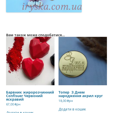
Вам також може сподобатися…
Барвник жиророзчинний
Топер З Днем
Confisuer Червоний
народження акрил круг
яскравий
18,00
₴рн
67,00
₴рн
Додати в кошик
Додати в кошик