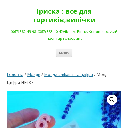
Перейти
до
Іриска : все для
вмісту
тортиків,випічки
(067) 382-49-98, (067) 383-10-42Viber м. Рівне. Кондитерський
інвентар і сировина
Меню
Головна
/
Молди
/
Молди алфавіт та цифри
/ Молд
Цифри HF687