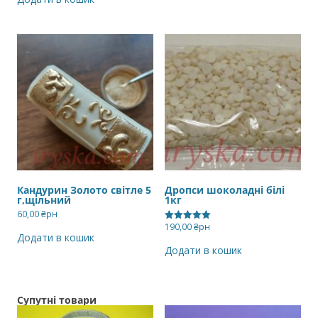
Кандурин Золото світле 5
Дропси шоколадні білі
г,щільний
1кг
60,00
₴рн
190,00
₴рн
Оцінено в
Додати в кошик
5.00
з 5
Додати в кошик
Супутні товари