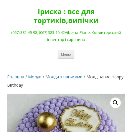
Перейти
до
Іриска : все для
вмісту
тортиків,випічки
(067) 382-49-98, (067) 383-10-42Viber м. Рівне. Кондитерський
інвентар і сировина
Меню
Головна
/
Молди
/
Молди з написами
/ Молд напис Happy
Birthday