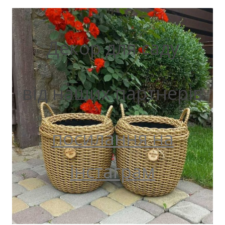
Декор для саду
від наших партнерів
посилання на
інстаграм