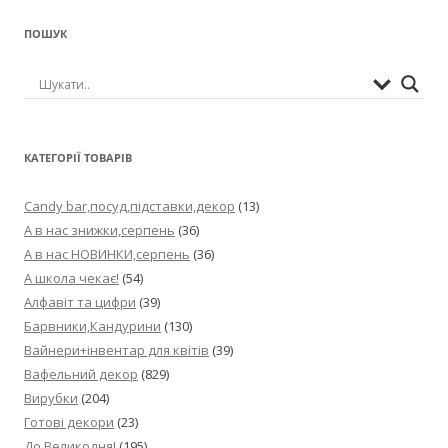
ПОШУК
КАТЕГОРІЇ ТОВАРІВ
Candy bar,посуд,підставки,декор
(13)
А в нас знижки,серпень
(36)
А в нас НОВИНКИ,серпень
(36)
А школа чекає!
(54)
Алфавіт та цифри
(39)
Барвники,Кандурини
(130)
Вайнери+інвентар для квітів
(39)
Вафельний декор
(829)
Вирубки
(204)
Готові декори
(23)
До Великодня!
(195)