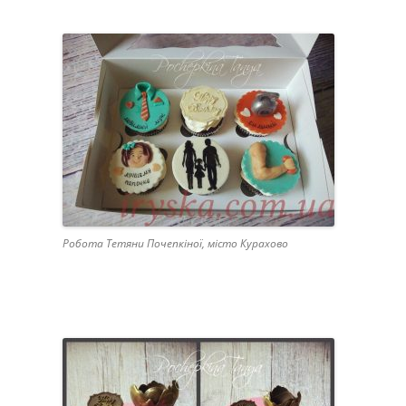
Робота Тетяни Почепкіної, місто Курахово