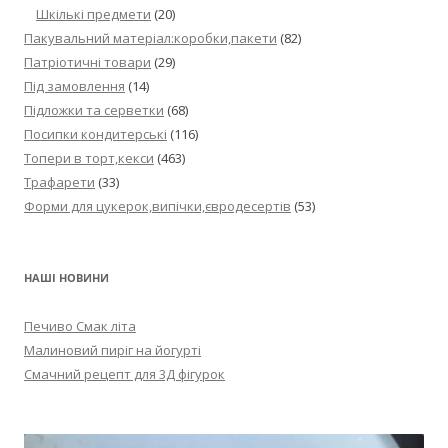
Шкількі предмети
(20)
Пакувальний матеріал:коробки,пакети
(82)
Патріотичні товари
(29)
Під замовлення
(14)
Підложки та серветки
(68)
Посипки кондитерські
(116)
Топери в торт,кекси
(463)
Трафарети
(33)
Форми для цукерок,випічки,євродесертів
(53)
НАШІ НОВИНИ
Печиво Смак літа
Малиновий пиріг на йогурті
Смачний рецепт для 3Д фігурок