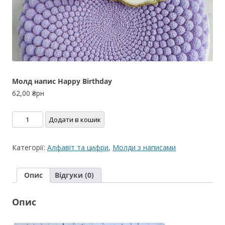
Молд напис Happy Birthday
62,00
₴рн
Молд
Додати в кошик
напис
Happy
Категорії:
Алфавіт та цифри
,
Молди з написами
Birthday
кількість
Опис
Відгуки (0)
Опис