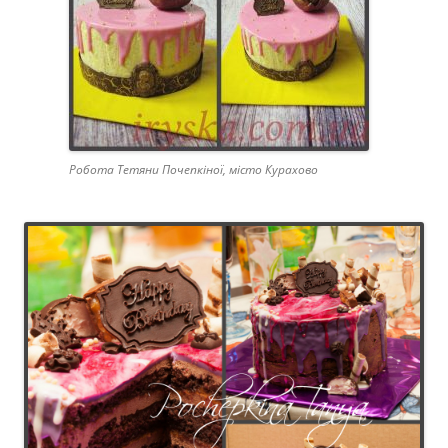
Робота Тетяни Почепкіної, місто Курахово