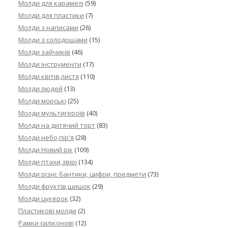
Молди для карамелі
(59)
Молди для пластики
(7)
Молди з написами
(26)
Молди з солодощами
(15)
Молди зайчиків
(46)
Молди інструменти
(17)
Молди квітів,листя
(110)
Молди людей
(13)
Молди морські
(25)
Молди мультигероїв
(40)
Молди на дитячий торт
(83)
Молди небо,пір'я
(28)
Молди Новий рік
(109)
Молди птахи,звірі
(134)
Молди різні: бантики, цифри, предмети
(73)
Молди фруктів,шишок
(29)
Молди цукерок
(32)
Пластикові молди
(2)
Рамки силіконові
(12)