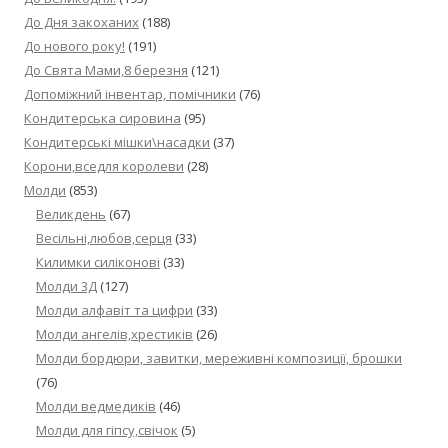
До Дня закоханих
(188)
До нового року!
(191)
До Свята Мами,8 березня
(121)
Допоміжний інвентар, помічники
(76)
Кондитерська сировина
(95)
Кондитерські мішки\насадки
(37)
Корони,вседля королеви
(28)
Молди
(853)
Великдень
(67)
Весільні,любов,серця
(33)
Килимки силіконові
(33)
Молди 3Д
(127)
Молди алфавіт та цифри
(33)
Молди ангелів,хрестиків
(26)
Молди бордюри, завитки, мереживні композиції, брошки
(76)
Молди ведмедиків
(46)
Молди для гіпсу,свічок
(5)