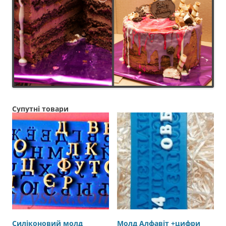
Супутні товари
Силіконовий молд
Молд Алфавіт +цифри