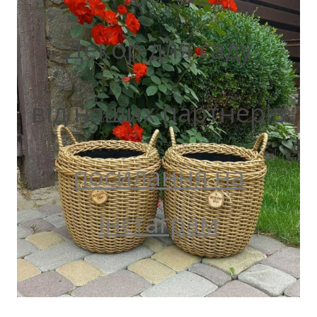
Декор для саду
від наших партнерів
посилання на
інстаграм