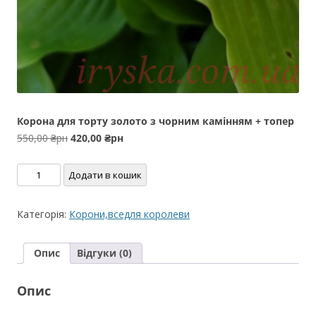
Корона для торту золото з чорним камінням + топер
Оригінальна
Поточна
550,00
₴рн
420,00
₴рн
ціна:
ціна:
Корона
550,00 ₴рн.
420,00 ₴рн.
Додати в кошик
для
торту
Категорія:
Корони,вседля королеви
золото
з
Опис
Відгуки (0)
чорним
камінням
Опис
+
топер