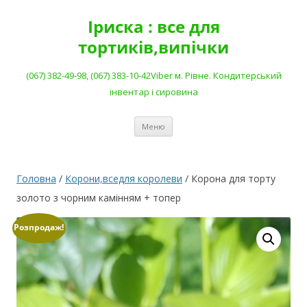
Перейти
до
Іриска : все для
вмісту
тортиків,випічки
(067) 382-49-98, (067) 383-10-42Viber м. Рівне. Кондитерський
інвентар і сировина
Меню
Головна
/
Корони,вседля королеви
/ Корона для торту
золото з чорним камінням + топер
Розпродаж!