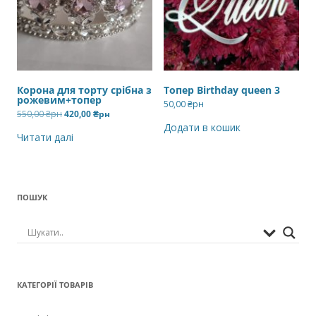
Корона для торту срібна з
Топер Birthday queen 3
рожевим+топер
50,00
₴рн
Оригінальна
Поточна
550,00
₴рн
420,00
₴рн
ціна:
ціна:
Додати в кошик
550,00 ₴рн.
420,00 ₴рн.
Читати далі
ПОШУК
КАТЕГОРІЇ ТОВАРІВ