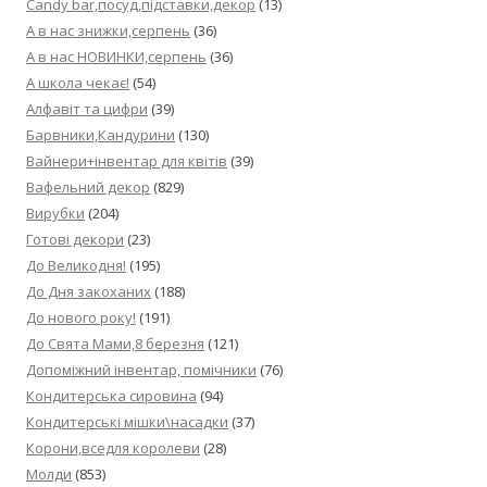
Candy bar,посуд,підставки,декор
(13)
А в нас знижки,серпень
(36)
А в нас НОВИНКИ,серпень
(36)
А школа чекає!
(54)
Алфавіт та цифри
(39)
Барвники,Кандурини
(130)
Вайнери+інвентар для квітів
(39)
Вафельний декор
(829)
Вирубки
(204)
Готові декори
(23)
До Великодня!
(195)
До Дня закоханих
(188)
До нового року!
(191)
До Свята Мами,8 березня
(121)
Допоміжний інвентар, помічники
(76)
Кондитерська сировина
(94)
Кондитерські мішки\насадки
(37)
Корони,вседля королеви
(28)
Молди
(853)